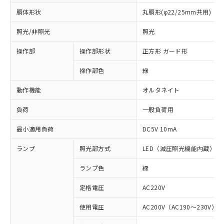
胴体形状
丸胴形(φ22/25mm共用)
照光/非照光
照光
操作部
操作部形状
正方形 ガード形
操作部色
緑
動作機能
オルタネイト
負荷
一般負荷用
最小適用負荷
DC5V 10mA
ランプ
照光部方式
LED（減圧照光機能内蔵）
ランプ色
緑
定格電圧
AC220V
※1 対応状況
使用電圧
AC200V（AC190～230V）
対応済み：EU RoHS指令（10物質）の