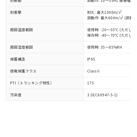
耐振動
誤動作: 10～55Hz 複振幅 1
当社は規制貨物を破棄する場合は、完
ル) (DEHP)(別名：DOP) 1000ppm以下、フタル酸ブチ
正式な納期状況および標準価格はお客
ル類) : 1000ppm、
ルベンジル（BBP） 1000ppm以下、フタル酸ジブチル
全に破砕するなど、違法に輸出されな
DBP(フタル酸ジブチル) : 1000ppm、 DIBP(フタル酸ジ
様のお取引先、またはお客様担当のオ
2
耐衝撃
耐久: 最大1000m/s
（DBP） 1000ppm以下、フタル酸ジイソブチル
イソブチル) : 1000ppm、 BBP(フタル酸ブチルベンジ
△
一定数には満たないが在庫あり
いよう必要な手段を講じます。
ムロン制御機器販売店・当社販売員に
(DIBP) 1000ppm以下
2
誤動作: 最大600m/s
(誤動作
ル) : 1000ppm、
当社は貴社製品を、核兵器、ミサイ
但し、RoHS指令で産業用監視および制御機器に対する
DEHP(フタル酸ビス(2-エチルヘキシル)) : 1000ppm
ご相談ください。
適用除外項目は除く。
ル、化学兵器、生物兵器またはその他
－
在庫なし(最新の在庫状況につ
周囲温度範囲
使用時: -20～55℃ (ただ
オムロン制御機器販売店や当社販売拠
フタル酸エステル類の４物質については閾値を超える意
武器並びにこれらの製造装置等に一切
保存時: -40～70℃ (ただ
いては、お客様のお取引先、ま
図的な使用がないことを確認しています。
点は「
販売ネットワーク
」をご確認
※2 環境保護使用期限
使用いたしません。
たはお客様担当のオムロン制御
ください。
周囲湿度範囲
使用時: 35～85%RH
当社は、貴社製品を第三者に販売する
機器販売店・当社販売員にご確
在庫状況および標準価格結果を当社の
※2 対応予定月
「ｅ」：有害物質（10物質）のすべてが基
場合は、上記1、2および3の内容を当
認ください)
事前の承諾なく第三者に漏洩または開
保護構造
IP65
準値以下であることを示します。
該第三者に通知します。また当社は、
示しないようお願いします。
部品在庫の切り替え状況などにより、予定
「10」：通常の使用状況下において有害物
販売先および販売に係わる関係者が違
マイパーツ機能（部品リスト作成サー
空
受注生産機種、また在庫状況の
感電保護クラス
Class II
月が前後することがあります。
質が外部に漏えいし、環境に深刻な影響を
法に輸出するおそれがある場合は、取
ビス）をご利用いただくには、I-Web
白
情報を公開していない機種
及ぼさない年数を意味します。
り引きをいたしません。
メンバーズにご登録されている必要が
PTI（トラッキング特性）
175
「－」：未確認です。当社販売部門へお問
あります。
い合わせください。
お客様が当ウェブサイト上で当社にご
汚染度
3 (IEC60947-5-1)
※3 非含有証明書ダウンロード
登録された部品リストについて、当社
および当社の共同利用者が、当社の製
下記の非含有証明書をダウンロードするこ
品・サービスに関するお客様との取
とができます。
合意する
キャンセル
引・商談に必要な範囲で利用すること
をご了承ください。
EU RoHS指令（10物質）の非含有証明書
※当社の共同利用者とは、
"個人情報
51物質の非含有証明書（当社基準）