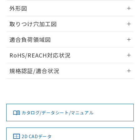
の共同利用に関して"
の「1.共同利
※本証明書は発行日時点で非含有を証明す
外形図
用者の範囲」に記載されている法人を
るもので、過去に遡って非含有を証明する
指します。
情報更新：2026/05/21
ものではありません。
取りつけ穴加工図
また、RoHS指令のフタル酸エステル類４
物質の対応では、対応完了までの期間は出
情報更新：2026/05/21
適合負荷領域図
荷製品に未対応品が混在することから備考
欄に対応日を記載しておりました。
情報更新：2026/05/21
既に当社にて対応品への在庫切替を完了
RoHS/REACH対応状況
していることから、特段のことがない限
り、2022年1月12日より割愛しておりま
情報更新：2026/7/29
規格認証/適合状況
す。
EU RoHS
注意事項・凡例
UL認証
CSA認証
CEマーキング
Yes
Yes
Yes
対応状況
対応予定月
※1
※2
カタログ/データシート/マニュアル
対応済み
LR型式承認
DNV型式承認
BV型式承認
KR型式承
（イギリス
（ノルウェー
（フランス
（韓国
船舶規格）
船舶規格）
船舶規格）
船舶規格
中国 RoHS
注意事項・凡例
2D CADデータ