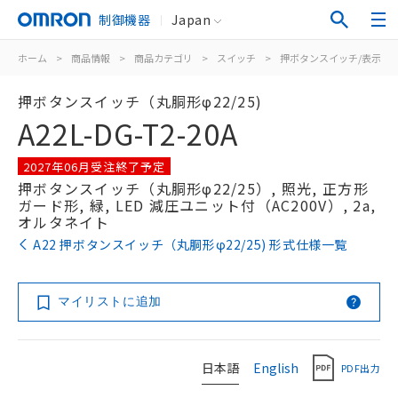
制御機器
Japan
ホーム
>
商品情報
>
商品カテゴリ
>
スイッチ
>
押ボタンスイッチ/表示灯
押ボタンスイッチ（丸胴形φ22/25)
A22L-DG-T2-20A
2027年06月受注終了予定
押ボタンスイッチ（丸胴形φ22/25）, 照光, 正方形
ガード形, 緑, LED 減圧ユニット付（AC200V）, 2a,
オルタネイト
A22 押ボタンスイッチ（丸胴形φ22/25) 形式仕様一覧
マイリストに追加
日本語
English
PDF出力