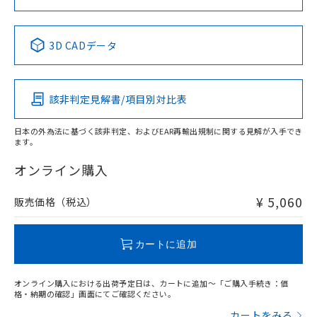
No
No
No
No
中国 RoHS表
※1 ※2
3D CADデータ
この製品の規格認証/適合状況ページへ
Pb
Hg
Cd
Cr(VI)
その他の認証はこちらのページからご検索ください
該非判定見解書/項目別対比表
X
O
O
O
日本の外為法に基づく該非判定、およびEAR再輸出規制に関する見解が入手でき
ます。
"対応済み"や非含有の記載がされた商品であっても、流通
在庫等で未対応品が混在する可能性があります。
オンライン購入
非含有品が必要な際は、弊社営業部門もしくは販売店へお
問い合わせください。
¥ 5,060
販売価格（税込）
この製品のRoHS/REACH対応状況ページへ
カートに追加
オンライン購入における出荷予定日は、カートに追加～「ご購入手続き：価
格・納期の確認」画面にてご確認ください。
カートをみる