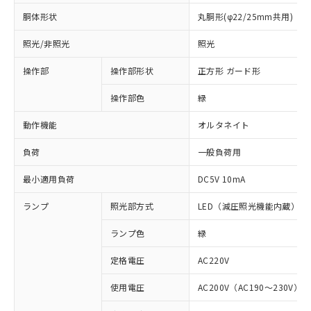
胴体形状
丸胴形(φ22/25mm共用)
照光/非照光
照光
操作部
操作部形状
正方形 ガード形
操作部色
緑
動作機能
オルタネイト
負荷
一般負荷用
最小適用負荷
DC5V 10mA
ランプ
照光部方式
LED（減圧照光機能内蔵）
ランプ色
緑
定格電圧
AC220V
※1 対応状況
使用電圧
AC200V（AC190～230V）
対応済み：EU RoHS指令（10物質）の