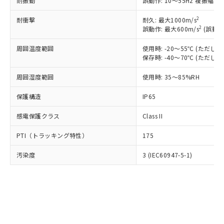
耐振動
誤動作: 10～55Hz 複振幅 1
当社は規制貨物を破棄する場合は、完
ル) (DEHP)(別名：DOP) 1000ppm以下、フタル酸ブチ
正式な納期状況および標準価格はお客
ル類) : 1000ppm、
ルベンジル（BBP） 1000ppm以下、フタル酸ジブチル
全に破砕するなど、違法に輸出されな
DBP(フタル酸ジブチル) : 1000ppm、 DIBP(フタル酸ジ
様のお取引先、またはお客様担当のオ
2
耐衝撃
耐久: 最大1000m/s
（DBP） 1000ppm以下、フタル酸ジイソブチル
イソブチル) : 1000ppm、 BBP(フタル酸ブチルベンジ
△
一定数には満たないが在庫あり
いよう必要な手段を講じます。
ムロン制御機器販売店・当社販売員に
(DIBP) 1000ppm以下
2
誤動作: 最大600m/s
(誤動作
ル) : 1000ppm、
当社は貴社製品を、核兵器、ミサイ
但し、RoHS指令で産業用監視および制御機器に対する
DEHP(フタル酸ビス(2-エチルヘキシル)) : 1000ppm
ご相談ください。
適用除外項目は除く。
ル、化学兵器、生物兵器またはその他
－
在庫なし(最新の在庫状況につ
周囲温度範囲
使用時: -20～55℃ (ただ
オムロン制御機器販売店や当社販売拠
フタル酸エステル類の４物質については閾値を超える意
武器並びにこれらの製造装置等に一切
保存時: -40～70℃ (ただ
いては、お客様のお取引先、ま
図的な使用がないことを確認しています。
点は「
販売ネットワーク
」をご確認
※2 環境保護使用期限
使用いたしません。
たはお客様担当のオムロン制御
ください。
周囲湿度範囲
使用時: 35～85%RH
当社は、貴社製品を第三者に販売する
機器販売店・当社販売員にご確
在庫状況および標準価格結果を当社の
※2 対応予定月
「ｅ」：有害物質（10物質）のすべてが基
場合は、上記1、2および3の内容を当
認ください)
事前の承諾なく第三者に漏洩または開
保護構造
IP65
準値以下であることを示します。
該第三者に通知します。また当社は、
示しないようお願いします。
部品在庫の切り替え状況などにより、予定
「10」：通常の使用状況下において有害物
販売先および販売に係わる関係者が違
マイパーツ機能（部品リスト作成サー
空
受注生産機種、また在庫状況の
感電保護クラス
Class II
月が前後することがあります。
質が外部に漏えいし、環境に深刻な影響を
法に輸出するおそれがある場合は、取
ビス）をご利用いただくには、I-Web
白
情報を公開していない機種
及ぼさない年数を意味します。
り引きをいたしません。
メンバーズにご登録されている必要が
PTI（トラッキング特性）
175
「－」：未確認です。当社販売部門へお問
あります。
い合わせください。
お客様が当ウェブサイト上で当社にご
汚染度
3 (IEC60947-5-1)
※3 非含有証明書ダウンロード
登録された部品リストについて、当社
および当社の共同利用者が、当社の製
下記の非含有証明書をダウンロードするこ
品・サービスに関するお客様との取
とができます。
合意する
キャンセル
引・商談に必要な範囲で利用すること
をご了承ください。
EU RoHS指令（10物質）の非含有証明書
※当社の共同利用者とは、
"個人情報
51物質の非含有証明書（当社基準）