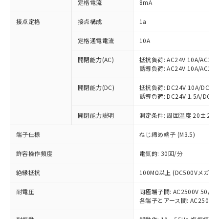
定格電流
8mA
非含有に対応した製品が提供可能な商品で
す。
接点定格
接点構成
1a
対応予定：EU RoHS指令（10物質）の非含
ご利用条件
有に対応した製品に切り替える予定のある
定格通電電流
10A
商品です。
対応予定なし：EU RoHS指令（10物質）の
開閉能力(AC)
抵抗負荷: AC24V 10A/AC110V
以下の条件をお読みいただき、同意のうえ
非含有に非対応の商品で、対応品を出す予
誘導負荷: AC24V 10A/AC110V
ご利用ください。
定はありません。
調査・確認中：EU RoHS指令（10物質）の
開閉能力(DC)
抵抗負荷: DC24V 10A/DC110V
本サービスは、当社制御機器事業取扱
※1 中国RoHS○×表
誘導負荷: DC24V 1.5A/DC110V
非含有の対応状況を調査中または確認中の
商品の当社在庫状況および標準価格
商品です。
(税抜)を提供させていただくもので
開閉能力説明
測定条件: 周囲温度 20±2℃
「○」：最大均質材料含有率が中国RoHSの
非該当品：ライセンス料など無形物で、有
す。
基準値以下であることを示します。
害物質有無と関係のない商品です。
当社制御機器事業取扱商品の中には、
端子仕様
ねじ締め端子 (M3.5)
「×」：最大均質材料含有率が中国RoHSの
仕入先様の事情により、非含有部品として
本サービスの対象外となる商品もある
基準値を超えていることを示します。
いたものが、含有品と判明した場合などや
当社は、これら貴社製品のうち、外国
許容操作頻度
電気的: 30回/分
ことをご了承ください。
「－」：未確認です。当社販売部門へお問
むを得ず変更することがあります。
為替および外国貿易法に定める商品
在庫状況および標準価格照会結果は、
い合わせください。
（以下｢規制貨物等」という）を輸出
絶縁抵抗
100MΩ以上 (DC500Vメガ)
記載している更新日時点での社内デー
*EU RoHS指令（10物質）：
または国外への提供する場合は、日本
記
タに基づき作成されるものであり、閲
説明
鉛(Pb) 1000ppm以下、 水銀(Hg) 1000ppm以下、 カド
*中国RoHS10物質の基準値 (GB/T26572)：
耐電圧
同極端子間: AC2500V 50/60H
国政府の輸出許可(または役務取引許
号
覧された時点での実際の在庫および標
ミウム(Cd) 100ppm以下、
Pb(鉛) :1000ppm、 Hg(水銀) : 1000ppm、 Cd(カドミウ
各端子とアース間: AC2500V 50
可)を取得するなどの必要な手続きを
六価クロム(Cr(Ⅵ)) 1000ppm以下、ポリ臭化ビフェニル
ム) : 100ppm、
準価格とは異なる場合があることをご
類(PBB) 1000ppm以下、ポリ臭化ジフェニルエーテル類
Cr(Ⅵ)(六価クロム) : 1000ppm、 PBBs(ポリ臭化ビフェ
とります。
了承ください。
(PBDE) 1000ppm以下、フタル酸ビス(2-エチルヘキシ
○
一定数以上の在庫あり
ニル類) : 1000ppm、 PBDEs(ポリ臭化ジフェニルエーテ