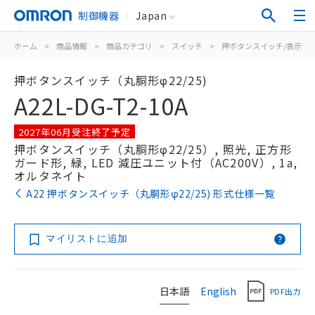
制御機器
Japan
ホーム
>
商品情報
>
商品カテゴリ
>
スイッチ
>
押ボタンスイッチ/表示灯
押ボタンスイッチ（丸胴形φ22/25)
A22L-DG-T2-10A
2027年06月受注終了予定
押ボタンスイッチ（丸胴形φ22/25）, 照光, 正方形
ガード形, 緑, LED 減圧ユニット付（AC200V）, 1a,
オルタネイト
A22 押ボタンスイッチ（丸胴形φ22/25) 形式仕様一覧
マイリストに追加
日本語
English
PDF出力