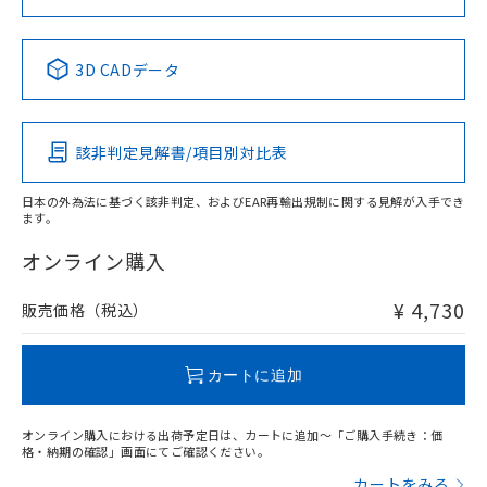
No
No
No
No
中国 RoHS表
※1 ※2
3D CADデータ
この製品の規格認証/適合状況ページへ
Pb
Hg
Cd
Cr(VI)
その他の認証はこちらのページからご検索ください
該非判定見解書/項目別対比表
X
O
O
O
日本の外為法に基づく該非判定、およびEAR再輸出規制に関する見解が入手でき
ます。
"対応済み"や非含有の記載がされた商品であっても、流通
在庫等で未対応品が混在する可能性があります。
オンライン購入
非含有品が必要な際は、弊社営業部門もしくは販売店へお
問い合わせください。
¥ 4,730
販売価格（税込）
この製品のRoHS/REACH対応状況ページへ
カートに追加
オンライン購入における出荷予定日は、カートに追加～「ご購入手続き：価
格・納期の確認」画面にてご確認ください。
カートをみる