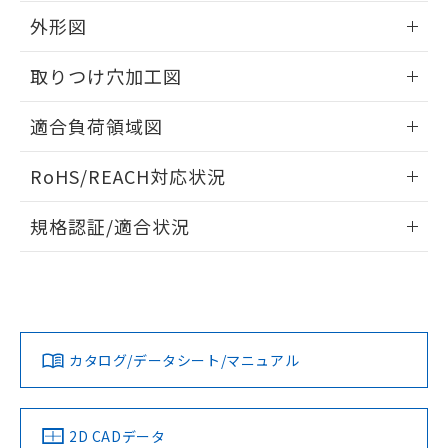
の共同利用に関して"
の「1.共同利
※本証明書は発行日時点で非含有を証明す
外形図
用者の範囲」に記載されている法人を
るもので、過去に遡って非含有を証明する
指します。
情報更新：2026/05/21
ものではありません。
取りつけ穴加工図
また、RoHS指令のフタル酸エステル類４
物質の対応では、対応完了までの期間は出
情報更新：2026/05/21
適合負荷領域図
荷製品に未対応品が混在することから備考
欄に対応日を記載しておりました。
情報更新：2026/05/21
既に当社にて対応品への在庫切替を完了
RoHS/REACH対応状況
していることから、特段のことがない限
り、2022年1月12日より割愛しておりま
情報更新：2026/7/29
規格認証/適合状況
す。
EU RoHS
注意事項・凡例
UL認証
CSA認証
CEマーキング
Yes
Yes
Yes
対応状況
対応予定月
※1
※2
カタログ/データシート/マニュアル
対応済み
LR型式承認
DNV型式承認
BV型式承認
KR型式承
（イギリス
（ノルウェー
（フランス
（韓国
船舶規格）
船舶規格）
船舶規格）
船舶規格
中国 RoHS
注意事項・凡例
2D CADデータ