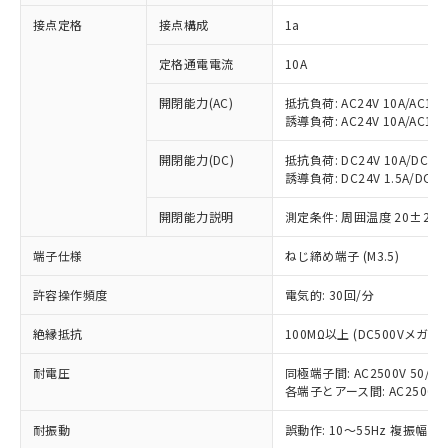
対応済み：EU RoHS指令（10物質）の
接点定格
接点構成
1a
非含有に対応した製品が提供可能な商品で
す。
定格通電電流
10A
対応予定：EU RoHS指令（10物質）の非含
ご利用条件
有に対応した製品に切り替える予定のある
開閉能力(AC)
抵抗負荷: AC24V 10A/AC110V
商品です。
誘導負荷: AC24V 10A/AC110V
対応予定なし：EU RoHS指令（10物質）の
以下の条件をお読みいただき、同意のうえ
非含有に非対応の商品で、対応品を出す予
開閉能力(DC)
抵抗負荷: DC24V 10A/DC110V
ご利用ください。
定はありません。
誘導負荷: DC24V 1.5A/DC110V
調査・確認中：EU RoHS指令（10物質）の
本サービスは、当社制御機器事業取扱
※1 中国RoHS○×表
非含有の対応状況を調査中または確認中の
開閉能力説明
測定条件: 周囲温度 20±2℃
商品の当社在庫状況および標準価格
商品です。
(税抜)を提供させていただくもので
「○」：最大均質材料含有率が中国RoHSの
端子仕様
ねじ締め端子 (M3.5)
非該当品：ライセンス料など無形物で、有
す。
基準値以下であることを示します。
害物質有無と関係のない商品です。
当社制御機器事業取扱商品の中には、
許容操作頻度
電気的: 30回/分
「×」：最大均質材料含有率が中国RoHSの
仕入先様の事情により、非含有部品として
本サービスの対象外となる商品もある
基準値を超えていることを示します。
いたものが、含有品と判明した場合などや
当社は、これら貴社製品のうち、外国
ことをご了承ください。
絶縁抵抗
100MΩ以上 (DC500Vメガ)
「－」：未確認です。当社販売部門へお問
むを得ず変更することがあります。
為替および外国貿易法に定める商品
在庫状況および標準価格照会結果は、
い合わせください。
（以下｢規制貨物等」という）を輸出
記載している更新日時点での社内デー
耐電圧
同極端子間: AC2500V 50/60H
*EU RoHS指令（10物質）：
または国外への提供する場合は、日本
各端子とアース間: AC2500V 50
記
タに基づき作成されるものであり、閲
説明
鉛(Pb) 1000ppm以下、 水銀(Hg) 1000ppm以下、 カド
*中国RoHS10物質の基準値 (GB/T26572)：
国政府の輸出許可(または役務取引許
号
覧された時点での実際の在庫および標
ミウム(Cd) 100ppm以下、
Pb(鉛) :1000ppm、 Hg(水銀) : 1000ppm、 Cd(カドミウ
可)を取得するなどの必要な手続きを
耐振動
六価クロム(Cr(Ⅵ)) 1000ppm以下、ポリ臭化ビフェニル
誤動作: 10～55Hz 複振幅 1
ム) : 100ppm、
準価格とは異なる場合があることをご
類(PBB) 1000ppm以下、ポリ臭化ジフェニルエーテル類
Cr(Ⅵ)(六価クロム) : 1000ppm、 PBBs(ポリ臭化ビフェ