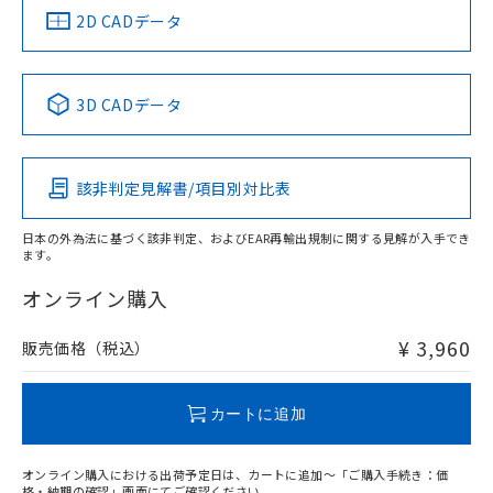
船舶規格）
船舶規格）
船舶規格）
船舶規格
中国 RoHS
注意事項・凡例
2D CADデータ
No
No
No
No
中国 RoHS表
※1 ※2
3D CADデータ
この製品の規格認証/適合状況ページへ
Pb
Hg
Cd
Cr(VI)
その他の認証はこちらのページからご検索ください
該非判定見解書/項目別対比表
X
O
O
O
日本の外為法に基づく該非判定、およびEAR再輸出規制に関する見解が入手でき
ます。
"対応済み"や非含有の記載がされた商品であっても、流通
在庫等で未対応品が混在する可能性があります。
オンライン購入
非含有品が必要な際は、弊社営業部門もしくは販売店へお
問い合わせください。
¥ 3,960
販売価格（税込）
この製品のRoHS/REACH対応状況ページへ
カートに追加
オンライン購入における出荷予定日は、カートに追加～「ご購入手続き：価
格・納期の確認」画面にてご確認ください。