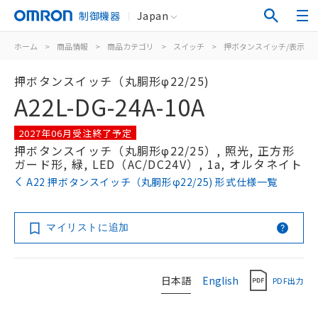
制御機器
Japan
ホーム
>
商品情報
>
商品カテゴリ
>
スイッチ
>
押ボタンスイッチ/表示灯
押ボタンスイッチ（丸胴形φ22/25)
A22L-DG-24A-10A
2027年06月受注終了予定
押ボタンスイッチ（丸胴形φ22/25）, 照光, 正方形
ガード形, 緑, LED（AC/DC24V）, 1a, オルタネイト
A22 押ボタンスイッチ（丸胴形φ22/25) 形式仕様一覧
マイリストに追加
日本語
English
PDF出力