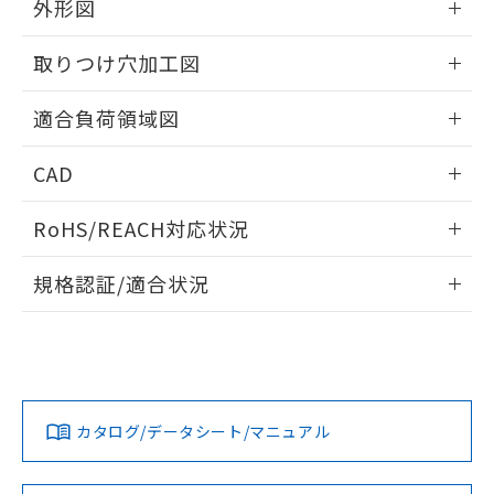
※当社の共同利用者とは、
"個人情報
外形図
51物質の非含有証明書（当社基準）
の共同利用に関して"
の「1.共同利
※本証明書は発行日時点で非含有を証明す
情報更新：2026/05/21
用者の範囲」に記載されている法人を
取りつけ穴加工図
るもので、過去に遡って非含有を証明する
指します。
ものではありません。
情報更新：2026/05/21
また、RoHS指令のフタル酸エステル類４
適合負荷領域図
物質の対応では、対応完了までの期間は出
荷製品に未対応品が混在することから備考
情報更新：2026/05/21
CAD
欄に対応日を記載しておりました。
既に当社にて対応品への在庫切替を完了
ログイン/会員登録いただくと、CADデータをダウンロー
RoHS/REACH対応状況
していることから、特段のことがない限
ドすることができます。
り、2022年1月12日より割愛しておりま
情報更新：2026/7/29
す。
規格認証/適合状況
ログイン/会員登録
EU RoHS
注意事項・凡例
UL認証
CSA認証
CEマーキング
Yes
Yes
Yes
対応状況
対応予定月
※1
※2
ダウンロードデータをご利用いただく前に、以下を必ずお読
みください。
カタログ/データシート/マニュアル
対応済み
ソフトウェアの使用条件
LR型式承認
DNV型式承認
BV型式承認
KR型式承
（イギリス
（ノルウェー
（フランス
（韓国