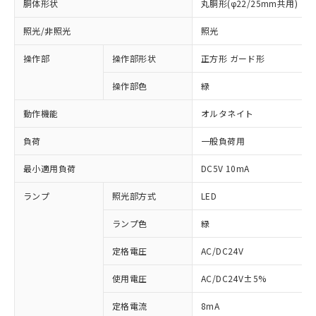
胴体形状
丸胴形(φ22/25mm共用)
照光/非照光
照光
操作部
操作部形状
正方形 ガード形
操作部色
緑
動作機能
オルタネイト
負荷
一般負荷用
最小適用負荷
DC5V 10mA
ランプ
照光部方式
LED
ランプ色
緑
定格電圧
AC/DC24V
使用電圧
AC/DC24V±5%
※1 対応状況
定格電流
8mA