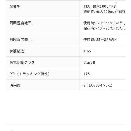
とります。
了承ください。
(PBDE) 1000ppm以下、フタル酸ビス(2-エチルヘキシ
○
一定数以上の在庫あり
ニル類) : 1000ppm、 PBDEs(ポリ臭化ジフェニルエーテ
2
耐衝撃
耐久: 最大1000m/s
当社は規制貨物を破棄する場合は、完
ル) (DEHP)(別名：DOP) 1000ppm以下、フタル酸ブチ
正式な納期状況および標準価格はお客
ル類) : 1000ppm、
2
誤動作: 最大600m/s
(誤動作
ルベンジル（BBP） 1000ppm以下、フタル酸ジブチル
全に破砕するなど、違法に輸出されな
DBP(フタル酸ジブチル) : 1000ppm、 DIBP(フタル酸ジ
様のお取引先、またはお客様担当のオ
（DBP） 1000ppm以下、フタル酸ジイソブチル
イソブチル) : 1000ppm、 BBP(フタル酸ブチルベンジ
△
一定数には満たないが在庫あり
いよう必要な手段を講じます。
ムロン制御機器販売店・当社販売員に
(DIBP) 1000ppm以下
ル) : 1000ppm、
周囲温度範囲
使用時: -20～55℃ (ただ
当社は貴社製品を、核兵器、ミサイ
但し、RoHS指令で産業用監視および制御機器に対する
DEHP(フタル酸ビス(2-エチルヘキシル)) : 1000ppm
ご相談ください。
保存時: -40～70℃ (ただ
適用除外項目は除く。
ル、化学兵器、生物兵器またはその他
－
在庫なし(最新の在庫状況につ
オムロン制御機器販売店や当社販売拠
フタル酸エステル類の４物質については閾値を超える意
武器並びにこれらの製造装置等に一切
いては、お客様のお取引先、ま
図的な使用がないことを確認しています。
点は「
販売ネットワーク
」をご確認
周囲湿度範囲
使用時: 35～85%RH
※2 環境保護使用期限
使用いたしません。
たはお客様担当のオムロン制御
ください。
当社は、貴社製品を第三者に販売する
機器販売店・当社販売員にご確
保護構造
IP65
在庫状況および標準価格結果を当社の
※2 対応予定月
「ｅ」：有害物質（10物質）のすべてが基
場合は、上記1、2および3の内容を当
認ください)
事前の承諾なく第三者に漏洩または開
準値以下であることを示します。
該第三者に通知します。また当社は、
感電保護クラス
Class II
示しないようお願いします。
部品在庫の切り替え状況などにより、予定
「10」：通常の使用状況下において有害物
販売先および販売に係わる関係者が違
マイパーツ機能（部品リスト作成サー
空
受注生産機種、また在庫状況の
月が前後することがあります。
質が外部に漏えいし、環境に深刻な影響を
PTI（トラッキング特性）
175
法に輸出するおそれがある場合は、取
ビス）をご利用いただくには、I-Web
白
情報を公開していない機種
及ぼさない年数を意味します。
り引きをいたしません。
メンバーズにご登録されている必要が
汚染度
3 (IEC60947-5-1)
「－」：未確認です。当社販売部門へお問
あります。
い合わせください。
お客様が当ウェブサイト上で当社にご
※3 非含有証明書ダウンロード
登録された部品リストについて、当社
および当社の共同利用者が、当社の製
下記の非含有証明書をダウンロードするこ
品・サービスに関するお客様との取
とができます。
合意する
キャンセル
引・商談に必要な範囲で利用すること
をご了承ください。
EU RoHS指令（10物質）の非含有証明書