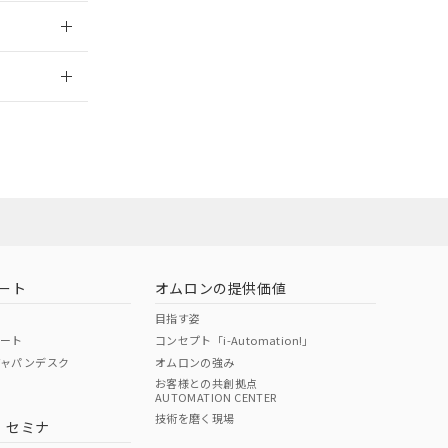
2026/7/29
ート
オムロンの提供価値
目指す姿
ポート
コンセプト「i-Automation!」
ジャパンデスク
オムロンの強み
お客様との共創拠点
AUTOMATION CENTER
DIBP
BBP
DEHP
環境保護
技術を磨く現場
・セミナ
状況ページへ
使用期限