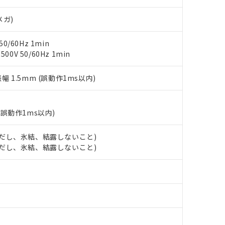
明書（当社基準）
日時点で非含有を証明するもので、過去に遡って非含有を証明するも
メガ)
令のフタル酸エステル類４物質の対応では、対応完了までの期間は出
備考欄に対応日を記載しておりました。
0/60Hz 1min
品への在庫切替を完了していることから、特段のことがない限り、20
0V 50/60Hz 1min
す。
振幅 1.5mm (誤動作1ms以内)
(誤動作1ms以内)
 (ただし、氷結、結露しないこと)
 (ただし、氷結、結露しないこと)