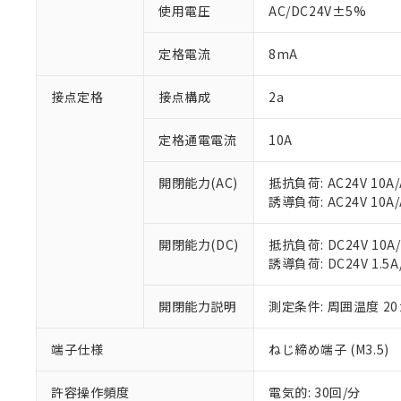
※1 中国RoHS
仕入先様の事情に
使用電圧
AC/DC24V±5%
があります。
以下の条件をお読
「○」：最大均質
定格電流
8mA
「×」：最大均質
本サービスは
当社は、これ
*EU RoHS指令（10物
「－」：未確認で
鉛(Pb) 1000ppm以下、
くものです。
う）を輸出ま
記
説明
六価クロム(Cr(Ⅵ)) 1
接点定格
接点構成
2a
当社制御機器
などの必要な
フタル酸ビス(2-エチルヘ
号
*中国RoHS10物質の基準値 
ル（DBP） 1000ppm
在庫状況およ
当社は規制貨
Pb(鉛) :1000ppm、 Hg
但し、RoHS指令で産
定格通電電流
10A
のであり、閲
ます。
Cr(Ⅵ)(六価クロム) : 
フタル酸エステル類の４
○
一定数以
DBP(フタル酸ジブチル) :
い。
当社は貴社製
DEHP(フタル酸ビス(2-エ
正式な納期状
置等に一切使
開閉能力(AC)
抵抗負荷: AC24V 10A/A
当社販売員に
※2 対応予定月
△
一定数に
当社は、貴社
誘導負荷: AC24V 10A/A
オムロン制御
また当社は、
※2 環境保護使
在庫状況およ
部品在庫の切り替
たしません。
－
在庫なし
開閉能力(DC)
抵抗負荷: DC24V 10A/D
す。
「ｅ」：有害物質
機器販売
誘導負荷: DC24V 1.5A/
マイパーツ機
「10」：通常の
ている必要が
味します。
空
受注生産
開閉能力説明
測定条件: 周囲温度 2
お客様が当ウ
※3 非含有証明
「－」：未確認で
白
が、当社の製
さい。
下記の非含有証明
端子仕様
ねじ締め端子 (M3.5)
※当社の共同
いる法人を指
EU RoHS指令（
許容操作頻度
電気的: 30回/分