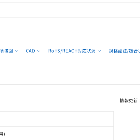
領域図
CAD
RoHS/REACH対応状況
規格認証/適合
情報更新：2
用)