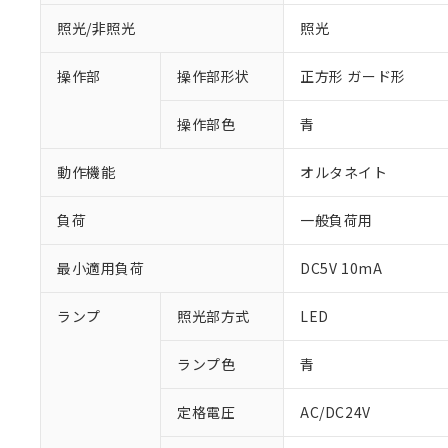
照光/非照光
照光
操作部
操作部形状
正方形 ガード形
操作部色
青
動作機能
オルタネイト
負荷
一般負荷用
最小適用負荷
DC5V 10mA
※1 対応状況
ランプ
照光部方式
LED
対応済み：EU
ランプ色
青
対応予定：EU R
対応予定なし：EU
定格電圧
AC/DC24V
調査・確認中：EU
ご利用条件
非該当品：ライセ