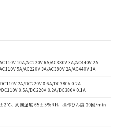
○×表
より、非含有部品としていたものが、含有品と判明した場合などやむ
みいただき、同意のうえご利用ください。
材料含有率が中国RoHSの基準値以下であることを示します。
材料含有率が中国RoHSの基準値を超えていることを示します。
、当社制御機器事業取扱商品の当社在庫状況および標準価格(税抜)
ら貴社製品のうち、外国為替および外国貿易法に定める商品（以下｢
質）：
す。当社販売部門へお問い合わせください。
 水銀(Hg) 1000ppm以下、 カドミウム(Cd) 100ppm以下、
たは国外への提供する場合は、日本国政府の輸出許可(または役務取
000ppm以下、ポリ臭化ビフェニル類(PBB) 1000ppm以下、ポリ臭化ジフェニルエーテル類(P
事業取扱商品の中には、本サービスの対象外となる商品もあること
手続きをとります。
キシル) (DEHP)(別名：DOP) 1000ppm以下、フタル酸ブチルベンジル（BBP） 100
(GB/T26572)：
以下、フタル酸ジイソブチル (DIBP) 1000ppm以下
び標準価格照会結果は、記載している更新日時点での社内データに
物を破棄する場合は、完全に破砕するなど、違法に輸出されないよ
(水銀) : 1000ppm、 Cd(カドミウム) : 100ppm、
業用監視および制御機器に対する適用除外項目は除く。
覧された時点での実際の在庫および標準価格とは異なる場合がある
1000ppm、 PBBs(ポリ臭化ビフェニル類) : 1000ppm、 PBDEs(ポリ臭化ジフェニルエーテル類
物質については閾値を超える意図的な使用がないことを確認しています。
上の在庫あり
 1000ppm、 DIBP(フタル酸ジイソブチル) : 1000ppm、 BBP(フタル酸ブチルベンジル) :
品を、核兵器、ミサイル、化学兵器、生物兵器またはその他武器並
チルヘキシル)) : 1000ppm
況および標準価格はお客様のお取引先、またはお客様担当のオムロ
用いたしません。
C110V 10A/AC220V 6A/AC380V 3A/AC440V 2A
ご相談ください。
は満たないが在庫あり
製品を第三者に販売する場合は、上記1、2および3の内容を当該第
C110V 5A/AC220V 3A/AC380V 2A/AC440V 1A
機器販売店や当社販売拠点は「
販売ネットワーク
」をご確認くだ
販売先および販売に係わる関係者が違法に輸出するおそれがある場
用期限
び標準価格結果を当社の事前の承諾なく第三者に漏洩または開示し
え状況などにより、予定月が前後することがあります。
(最新の在庫状況については、お客様のお取引先、またはお客様担当
C110V 2A/DC220V 0.6A/DC380V 0.2A
（10物質）のすべてが基準値以下であることを示します。
店・当社販売員にご確認ください)
DC110V 0.5A/DC220V 0.2A/DC380V 0.1A
能（部品リスト作成サービス）をご利用いただくには、I-Webメン
使用状況下において有害物質が外部に漏えいし、環境に深刻な影響を
あります。
機種、また在庫状況の情報を公開していない機種
0±2℃、周囲湿度 65±5%RH、操作ひん度 20回/min
ェブサイト上で当社にご登録された部品リストについて、当社およ
書ダウンロード
す。当社販売部門へお問い合わせください。
品・サービスに関するお客様との取引・商談に必要な範囲で利用す
合意する
キャンセル
書をダウンロードすることができます。
利用者とは、
"個人情報の共同利用に関して"
の「1.共同利用者の
します。
10物質）の非含有証明書