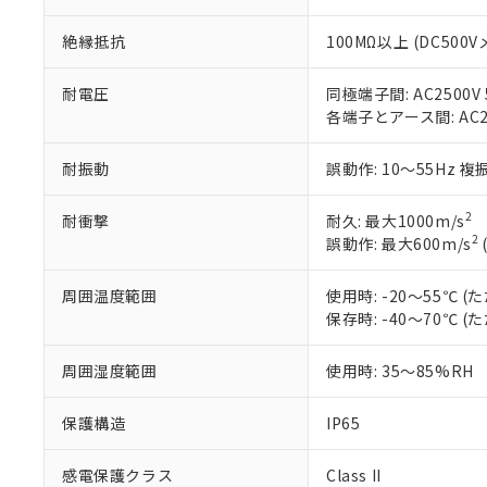
51物質の非含有証
※本証明書は発行
絶縁抵抗
100MΩ以上 (DC500V
また、RoHS指
混在することから
耐電圧
同極端子間: AC2500V 5
既に当社にて対応
各端子とアース間: AC250
り割愛しておりま
耐振動
誤動作: 10～55Hz 複
2
耐衝撃
耐久: 最大1000m/s
2
誤動作: 最大600m/s
周囲温度範囲
使用時: -20～55℃
保存時: -40～70℃
周囲湿度範囲
使用時: 35～85%RH
保護構造
IP65
感電保護クラス
Class II