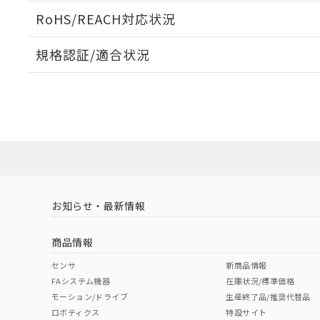
ログイン/会員登録いただくと、CADデータをダウンロ
RoHS/REACH対応状況
規格認証/適合状況
EU RoHS
注意事項・凡例
UL認証
CSA認証
CEマーキング
ダウンロードデータをご利用いただく前に、以下を必ずお読
Yes
Yes
Yes
対応状況
対応予定月
※1
※2
ソフトウェアの使用条件
対応済み
LR型式承認
DNV型式承認
BV型式承認
KR
（イギリス
（ノルウェー
（フランス
（
お知らせ・最新情報
中国 RoHS
注意事項・凡例
船舶規格）
船舶規格）
船舶規格）
船
商品情報
No
No
No
No
中国 RoHS表
※1 ※2
センサ
新商品情報
FAシステム機器
在庫状況/標準価格
Pb
Hg
Cd
Cr(V
モーション/ドライブ
生産終了品/推奨代替品
ロボティクス
特設サイト