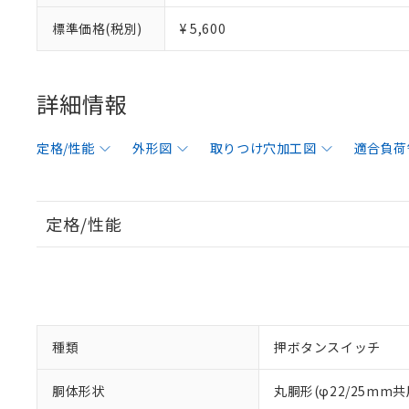
標準価格(税別)
¥ 5,600
詳細情報
定格/性能
外形図
取りつけ穴加工図
適合負荷
定格/性能
種類
押ボタンスイッチ
胴体形状
丸胴形(φ22/25mm共