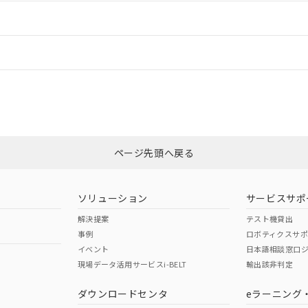
ードすることができます。
情報更新：
ログイン/会員登録
CCC認証
電波法
みください。
Yes
N/A
非含有証明書
※3
ページ先頭へ戻る
ダウンロードはこちら
型式承認
NK型式承認
ABS型式承認
韓国
（日本
（アメリカ
ソリューション
サービスサポ
舶規格）
船舶規格）
船舶規格）
解決提案
テスト機貸出
事例
ロボティクスサ
No
No
イベント
日本語相談窓口
現場データ活用サービスi-BELT
輸出該非判定
I)
PBBs
PBDEs
DBP
ダウンロードセンタ
eラーニング
この製品の規格認証/適合