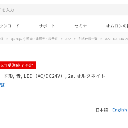
ウンロード
サポート
セミナ
オムロンの
示灯
>
φ22(φ25):照光・非照光・表示灯
>
A22
>
形式仕様一覧
>
A22L-DA-24A-2
年06月受注終了予定
, 青, LED（AC/DC24V）, 2a, オルタネイト
一覧
日本語
English