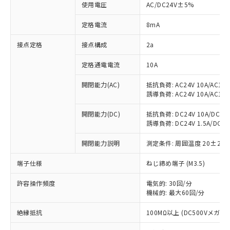
※1 対応状況
使用電圧
AC/DC24V±5%
対応済み：EU RoHS指令（10物質）の
定格電流
8mA
非含有に対応した製品が提供可能な商品で
接点定格
す。
接点構成
2a
対応予定：EU RoHS指令（10物質）の非含
ご利用条件
定格通電電流
10A
有に対応した製品に切り替える予定のある
商品です。
開閉能力(AC)
抵抗負荷: AC24V 10A/AC110V
対応予定なし：EU RoHS指令（10物質）の
誘導負荷: AC24V 10A/AC110V
以下の条件をお読みいただき、同意のうえ
非含有に非対応の商品で、対応品を出す予
ご利用ください。
定はありません。
開閉能力(DC)
抵抗負荷: DC24V 10A/DC110V
調査・確認中：EU RoHS指令（10物質）の
誘導負荷: DC24V 1.5A/DC110V
本サービスは、当社制御機器事業取扱
※1 中国RoHS○×表
非含有の対応状況を調査中または確認中の
商品の当社在庫状況および標準価格
商品です。
開閉能力説明
測定条件: 周囲温度 20±2℃
(税抜)を提供させていただくもので
「○」：最大均質材料含有率が中国RoHSの
非該当品：ライセンス料など無形物で、有
す。
基準値以下であることを示します。
端子仕様
害物質有無と関係のない商品です。
ねじ締め端子 (M3.5)
当社制御機器事業取扱商品の中には、
「×」：最大均質材料含有率が中国RoHSの
仕入先様の事情により、非含有部品として
本サービスの対象外となる商品もある
許容操作頻度
基準値を超えていることを示します。
電気的: 30回/分
いたものが、含有品と判明した場合などや
当社は、これら貴社製品のうち、外国
ことをご了承ください。
機械的: 最大60回/分
「－」：未確認です。当社販売部門へお問
むを得ず変更することがあります。
為替および外国貿易法に定める商品
在庫状況および標準価格照会結果は、
い合わせください。
（以下｢規制貨物等」という）を輸出
記載している更新日時点での社内デー
絶縁抵抗
100MΩ以上 (DC500Vメガ)
*EU RoHS指令（10物質）：
または国外への提供する場合は、日本
記
タに基づき作成されるものであり、閲
説明
鉛(Pb) 1000ppm以下、 水銀(Hg) 1000ppm以下、 カド
*中国RoHS10物質の基準値 (GB/T26572)：