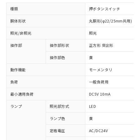
種類
押ボタンスイッチ
胴体形状
丸胴形(φ22/25mm共用)
照光/非照光
照光
操作部
操作部形状
正方形 突出形
操作部色
黄
動作機能
モーメンタリ
負荷
一般負荷用
最小適用負荷
DC5V 10mA
ランプ
照光部方式
LED
ランプ色
黄
定格電圧
AC/DC24V