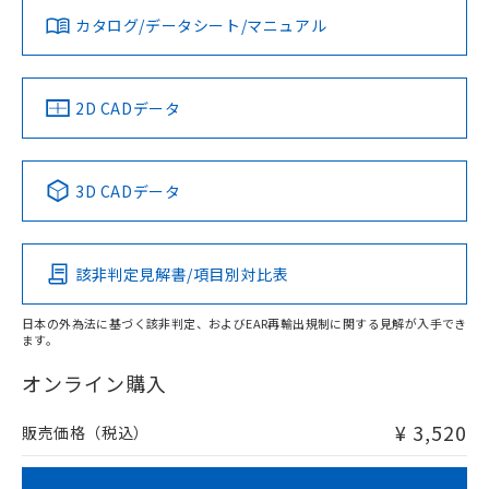
みください。
カタログ/データシート/マニュアル
対応済み
ソフトウェアの使用条件
LR型式承認
DNV型式承認
BV型式承認
KR型式承
（イギリス
（ノルウェー
（フランス
（韓国
船舶規格）
船舶規格）
船舶規格）
船舶規格
中国 RoHS
注意事項・凡例
2D CADデータ
No
No
No
No
中国 RoHS表
※1 ※2
3D CADデータ
この製品の規格認証/適合状況ページへ
Pb
Hg
Cd
Cr(VI)
その他の認証はこちらのページからご検索ください
該非判定見解書/項目別対比表
O
O
O
O
日本の外為法に基づく該非判定、およびEAR再輸出規制に関する見解が入手でき
ます。
"対応済み"や非含有の記載がされた商品であっても、流通
在庫等で未対応品が混在する可能性があります。
オンライン購入
非含有品が必要な際は、弊社営業部門もしくは販売店へお
問い合わせください。
¥ 3,520
販売価格（税込）
この製品のRoHS/REACH対応状況ページへ