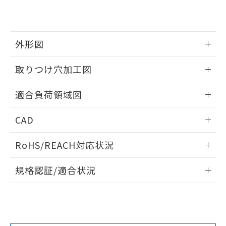
引・商談に必要な範囲で利用すること
をご了承ください。
EU RoHS指令（10物質）の非含有証明書
※当社の共同利用者とは、
"個人情報
51物質の非含有証明書（当社基準）
の共同利用に関して"
の「1.共同利
※本証明書は発行日時点で非含有を証明す
外形図
用者の範囲」に記載されている法人を
るもので、過去に遡って非含有を証明する
指します。
ものではありません。
情報更新：2026/05/21
取りつけ穴加工図
また、RoHS指令のフタル酸エステル類４
物質の対応では、対応完了までの期間は出
情報更新：2026/05/21
荷製品に未対応品が混在することから備考
適合負荷領域図
欄に対応日を記載しておりました。
既に当社にて対応品への在庫切替を完了
情報更新：2026/05/21
CAD
していることから、特段のことがない限
り、2022年1月12日より割愛しておりま
ログイン/会員登録いただくと、CADデータをダウンロー
RoHS/REACH対応状況
す。
ドすることができます。
情報更新：2026/7/29
規格認証/適合状況
ログイン/会員登録
EU RoHS
注意事項・凡例
UL認証
CSA認証
CEマーキング
Yes
Yes
Yes
対応状況
対応予定月
※1
※2
ダウンロードデータをご利用いただく前に、以下を必ずお読