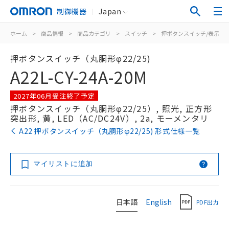
制御機器
Japan
ホーム
>
商品情報
>
商品カテゴリ
>
スイッチ
>
押ボタンスイッチ/表示灯
押ボタンスイッチ（丸胴形φ22/25)
A22L-CY-24A-20M
2027年06月受注終了予定
押ボタンスイッチ（丸胴形φ22/25）, 照光, 正方形
突出形, 黄, LED（AC/DC24V）, 2a, モーメンタリ
A22 押ボタンスイッチ（丸胴形φ22/25) 形式仕様一覧
マイリストに追加
日本語
English
PDF出力