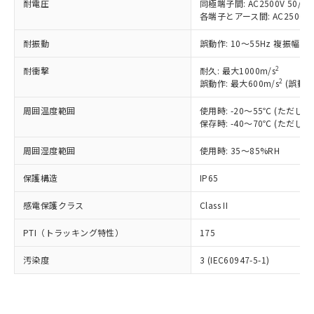
国政府の輸出許可(または役務取引許
耐電圧
同極端子間: AC2500V 50/60H
号
覧された時点での実際の在庫および標
ミウム(Cd) 100ppm以下、
Pb(鉛) :1000ppm、 Hg(水銀) : 1000ppm、 Cd(カドミウ
可)を取得するなどの必要な手続きを
六価クロム(Cr(Ⅵ)) 1000ppm以下、ポリ臭化ビフェニル
各端子とアース間: AC2500V 50
ム) : 100ppm、
準価格とは異なる場合があることをご
類(PBB) 1000ppm以下、ポリ臭化ジフェニルエーテル類
Cr(Ⅵ)(六価クロム) : 1000ppm、 PBBs(ポリ臭化ビフェ
とります。
了承ください。
(PBDE) 1000ppm以下、フタル酸ビス(2-エチルヘキシ
○
一定数以上の在庫あり
ニル類) : 1000ppm、 PBDEs(ポリ臭化ジフェニルエーテ
耐振動
誤動作: 10～55Hz 複振幅 1
当社は規制貨物を破棄する場合は、完
ル) (DEHP)(別名：DOP) 1000ppm以下、フタル酸ブチ
正式な納期状況および標準価格はお客
ル類) : 1000ppm、
ルベンジル（BBP） 1000ppm以下、フタル酸ジブチル
全に破砕するなど、違法に輸出されな
DBP(フタル酸ジブチル) : 1000ppm、 DIBP(フタル酸ジ
様のお取引先、またはお客様担当のオ
（DBP） 1000ppm以下、フタル酸ジイソブチル
イソブチル) : 1000ppm、 BBP(フタル酸ブチルベンジ
2
耐衝撃
耐久: 最大1000m/s
△
一定数には満たないが在庫あり
いよう必要な手段を講じます。
ムロン制御機器販売店・当社販売員に
(DIBP) 1000ppm以下
ル) : 1000ppm、
2
誤動作: 最大600m/s
(誤動作
当社は貴社製品を、核兵器、ミサイ
但し、RoHS指令で産業用監視および制御機器に対する
DEHP(フタル酸ビス(2-エチルヘキシル)) : 1000ppm
ご相談ください。
適用除外項目は除く。
ル、化学兵器、生物兵器またはその他
－
在庫なし(最新の在庫状況につ
オムロン制御機器販売店や当社販売拠
フタル酸エステル類の４物質については閾値を超える意
周囲温度範囲
使用時: -20～55℃ (ただ
武器並びにこれらの製造装置等に一切
いては、お客様のお取引先、ま
図的な使用がないことを確認しています。
点は「
販売ネットワーク
」をご確認
保存時: -40～70℃ (ただ
※2 環境保護使用期限
使用いたしません。
たはお客様担当のオムロン制御
ください。
当社は、貴社製品を第三者に販売する
機器販売店・当社販売員にご確
周囲湿度範囲
使用時: 35～85%RH
在庫状況および標準価格結果を当社の
※2 対応予定月
「ｅ」：有害物質（10物質）のすべてが基
場合は、上記1、2および3の内容を当
認ください)
事前の承諾なく第三者に漏洩または開
準値以下であることを示します。
該第三者に通知します。また当社は、
保護構造
IP65
示しないようお願いします。
部品在庫の切り替え状況などにより、予定
「10」：通常の使用状況下において有害物
販売先および販売に係わる関係者が違
マイパーツ機能（部品リスト作成サー
空
受注生産機種、また在庫状況の
月が前後することがあります。
質が外部に漏えいし、環境に深刻な影響を
感電保護クラス
Class II
法に輸出するおそれがある場合は、取
ビス）をご利用いただくには、I-Web
白
情報を公開していない機種
及ぼさない年数を意味します。
り引きをいたしません。
メンバーズにご登録されている必要が
PTI（トラッキング特性）
175
「－」：未確認です。当社販売部門へお問
あります。
い合わせください。
お客様が当ウェブサイト上で当社にご
汚染度
3 (IEC60947-5-1)
※3 非含有証明書ダウンロード
登録された部品リストについて、当社
および当社の共同利用者が、当社の製
下記の非含有証明書をダウンロードするこ
品・サービスに関するお客様との取
とができます。
合意する
キャンセル