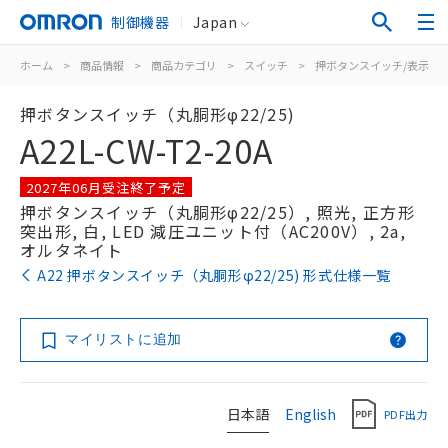
制御機器
Japan
ホーム
>
商品情報
>
商品カテゴリ
>
スイッチ
>
押ボタンスイッチ/表示灯
押ボタンスイッチ（丸胴形φ22/25)
A22L-CW-T2-20A
2027年06月受注終了予定
押ボタンスイッチ（丸胴形φ22/25）, 照光, 正方形
突出形, 白, LED 減圧ユニット付（AC200V）, 2a,
オルタネイト
A22 押ボタンスイッチ（丸胴形φ22/25) 形式仕様一覧
マイリストに追加
日本語
English
PDF出力