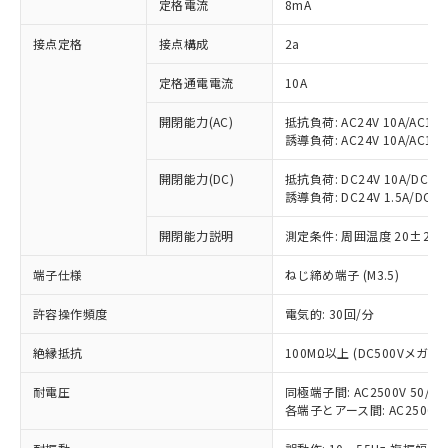
定格電流
8mA
非含有に対応した製品が提供可能な商品で
す。
接点定格
接点構成
2a
対応予定：EU RoHS指令（10物質）の非含
ご利用条件
有に対応した製品に切り替える予定のある
定格通電電流
10A
商品です。
対応予定なし：EU RoHS指令（10物質）の
開閉能力(AC)
抵抗負荷: AC24V 10A/AC110V
以下の条件をお読みいただき、同意のうえ
非含有に非対応の商品で、対応品を出す予
誘導負荷: AC24V 10A/AC110V
ご利用ください。
定はありません。
調査・確認中：EU RoHS指令（10物質）の
開閉能力(DC)
抵抗負荷: DC24V 10A/DC110V
本サービスは、当社制御機器事業取扱
※1 中国RoHS○×表
誘導負荷: DC24V 1.5A/DC110V
非含有の対応状況を調査中または確認中の
商品の当社在庫状況および標準価格
商品です。
(税抜)を提供させていただくもので
開閉能力説明
測定条件: 周囲温度 20±2℃
「○」：最大均質材料含有率が中国RoHSの
非該当品：ライセンス料など無形物で、有
す。
基準値以下であることを示します。
害物質有無と関係のない商品です。
当社制御機器事業取扱商品の中には、
端子仕様
ねじ締め端子 (M3.5)
「×」：最大均質材料含有率が中国RoHSの
仕入先様の事情により、非含有部品として
本サービスの対象外となる商品もある
基準値を超えていることを示します。
いたものが、含有品と判明した場合などや
当社は、これら貴社製品のうち、外国
許容操作頻度
電気的: 30回/分
ことをご了承ください。
「－」：未確認です。当社販売部門へお問
むを得ず変更することがあります。
為替および外国貿易法に定める商品
在庫状況および標準価格照会結果は、
い合わせください。
（以下｢規制貨物等」という）を輸出
絶縁抵抗
100MΩ以上 (DC500Vメガ)
記載している更新日時点での社内デー
*EU RoHS指令（10物質）：
または国外への提供する場合は、日本
記
タに基づき作成されるものであり、閲
説明
鉛(Pb) 1000ppm以下、 水銀(Hg) 1000ppm以下、 カド
*中国RoHS10物質の基準値 (GB/T26572)：
耐電圧
同極端子間: AC2500V 50/60H
国政府の輸出許可(または役務取引許
号
覧された時点での実際の在庫および標
ミウム(Cd) 100ppm以下、
Pb(鉛) :1000ppm、 Hg(水銀) : 1000ppm、 Cd(カドミウ
各端子とアース間: AC2500V 50
可)を取得するなどの必要な手続きを
六価クロム(Cr(Ⅵ)) 1000ppm以下、ポリ臭化ビフェニル
ム) : 100ppm、
準価格とは異なる場合があることをご
類(PBB) 1000ppm以下、ポリ臭化ジフェニルエーテル類
Cr(Ⅵ)(六価クロム) : 1000ppm、 PBBs(ポリ臭化ビフェ
とります。
了承ください。
(PBDE) 1000ppm以下、フタル酸ビス(2-エチルヘキシ
○
一定数以上の在庫あり
ニル類) : 1000ppm、 PBDEs(ポリ臭化ジフェニルエーテ