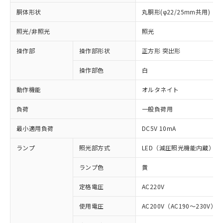
胴体形状
丸胴形(φ22/25mm共用)
照光/非照光
照光
操作部
操作部形状
正方形 突出形
操作部色
白
動作機能
オルタネイト
負荷
一般負荷用
最小適用負荷
DC5V 10mA
ランプ
照光部方式
LED（減圧照光機能内蔵）
ランプ色
黄
定格電圧
AC220V
※1 対応状況
使用電圧
AC200V（AC190～230V）
対応済み：EU RoHS指令（10物質）の