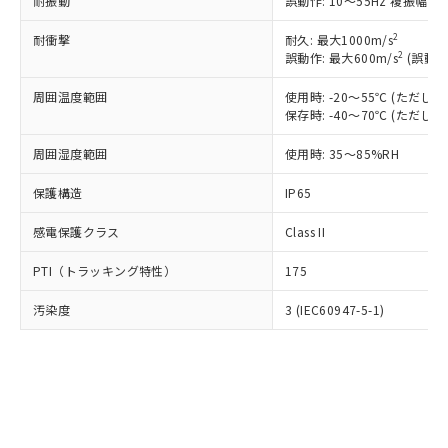
耐振動
誤動作: 10～55Hz 複振幅 1
当社は規制貨物を破棄する場合は、完
ル) (DEHP)(別名：DOP) 1000ppm以下、フタル酸ブチ
正式な納期状況および標準価格はお客
ル類) : 1000ppm、
ルベンジル（BBP） 1000ppm以下、フタル酸ジブチル
全に破砕するなど、違法に輸出されな
DBP(フタル酸ジブチル) : 1000ppm、 DIBP(フタル酸ジ
様のお取引先、またはお客様担当のオ
2
耐衝撃
耐久: 最大1000m/s
（DBP） 1000ppm以下、フタル酸ジイソブチル
イソブチル) : 1000ppm、 BBP(フタル酸ブチルベンジ
△
一定数には満たないが在庫あり
いよう必要な手段を講じます。
ムロン制御機器販売店・当社販売員に
(DIBP) 1000ppm以下
2
誤動作: 最大600m/s
(誤動作
ル) : 1000ppm、
当社は貴社製品を、核兵器、ミサイ
但し、RoHS指令で産業用監視および制御機器に対する
DEHP(フタル酸ビス(2-エチルヘキシル)) : 1000ppm
ご相談ください。
適用除外項目は除く。
ル、化学兵器、生物兵器またはその他
－
在庫なし(最新の在庫状況につ
周囲温度範囲
使用時: -20～55℃ (ただ
オムロン制御機器販売店や当社販売拠
フタル酸エステル類の４物質については閾値を超える意
武器並びにこれらの製造装置等に一切
保存時: -40～70℃ (ただ
いては、お客様のお取引先、ま
図的な使用がないことを確認しています。
点は「
販売ネットワーク
」をご確認
※2 環境保護使用期限
使用いたしません。
たはお客様担当のオムロン制御
ください。
周囲湿度範囲
使用時: 35～85%RH
当社は、貴社製品を第三者に販売する
機器販売店・当社販売員にご確
在庫状況および標準価格結果を当社の
※2 対応予定月
「ｅ」：有害物質（10物質）のすべてが基
場合は、上記1、2および3の内容を当
認ください)
事前の承諾なく第三者に漏洩または開
保護構造
IP65
準値以下であることを示します。
該第三者に通知します。また当社は、
示しないようお願いします。
部品在庫の切り替え状況などにより、予定
「10」：通常の使用状況下において有害物
販売先および販売に係わる関係者が違
マイパーツ機能（部品リスト作成サー
空
受注生産機種、また在庫状況の
感電保護クラス
Class II
月が前後することがあります。
質が外部に漏えいし、環境に深刻な影響を
法に輸出するおそれがある場合は、取
ビス）をご利用いただくには、I-Web
白
情報を公開していない機種
及ぼさない年数を意味します。
り引きをいたしません。
メンバーズにご登録されている必要が
PTI（トラッキング特性）
175
「－」：未確認です。当社販売部門へお問
あります。
い合わせください。
お客様が当ウェブサイト上で当社にご
汚染度
3 (IEC60947-5-1)
※3 非含有証明書ダウンロード
登録された部品リストについて、当社
および当社の共同利用者が、当社の製
下記の非含有証明書をダウンロードするこ
品・サービスに関するお客様との取
とができます。
合意する
キャンセル
引・商談に必要な範囲で利用すること
をご了承ください。
EU RoHS指令（10物質）の非含有証明書
※当社の共同利用者とは、
"個人情報
51物質の非含有証明書（当社基準）