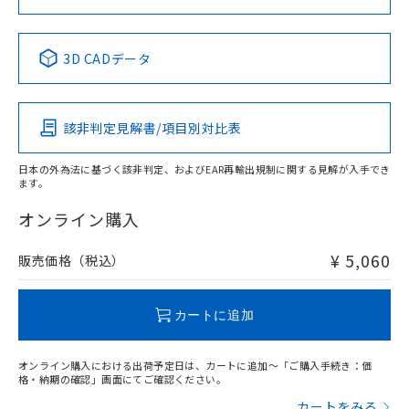
No
No
No
No
中国 RoHS表
※1 ※2
3D CADデータ
この製品の規格認証/適合状況ページへ
Pb
Hg
Cd
Cr(VI)
その他の認証はこちらのページからご検索ください
該非判定見解書/項目別対比表
X
O
O
O
日本の外為法に基づく該非判定、およびEAR再輸出規制に関する見解が入手でき
ます。
"対応済み"や非含有の記載がされた商品であっても、流通
在庫等で未対応品が混在する可能性があります。
オンライン購入
非含有品が必要な際は、弊社営業部門もしくは販売店へお
問い合わせください。
¥ 5,060
販売価格（税込）
この製品のRoHS/REACH対応状況ページへ
カートに追加
オンライン購入における出荷予定日は、カートに追加～「ご購入手続き：価
格・納期の確認」画面にてご確認ください。
カートをみる