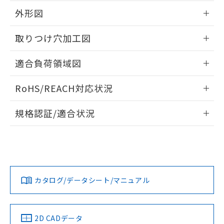
の共同利用に関して"
の「1.共同利
※本証明書は発行日時点で非含有を証明す
外形図
用者の範囲」に記載されている法人を
るもので、過去に遡って非含有を証明する
指します。
情報更新：2026/05/21
ものではありません。
取りつけ穴加工図
また、RoHS指令のフタル酸エステル類４
物質の対応では、対応完了までの期間は出
情報更新：2026/05/21
適合負荷領域図
荷製品に未対応品が混在することから備考
欄に対応日を記載しておりました。
情報更新：2026/05/21
既に当社にて対応品への在庫切替を完了
RoHS/REACH対応状況
していることから、特段のことがない限
り、2022年1月12日より割愛しておりま
情報更新：2026/7/29
規格認証/適合状況
す。
EU RoHS
注意事項・凡例
UL認証
CSA認証
CEマーキング
Yes
Yes
Yes
対応状況
対応予定月
※1
※2
カタログ/データシート/マニュアル
対応済み
LR型式承認
DNV型式承認
BV型式承認
KR型式承
（イギリス
（ノルウェー
（フランス
（韓国
船舶規格）
船舶規格）
船舶規格）
船舶規格
中国 RoHS
注意事項・凡例
2D CADデータ