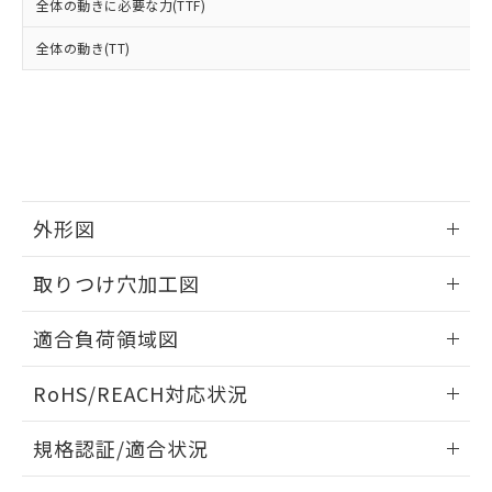
全体の動きに必要な力(TTF)
下記の非含有証明書をダウンロードするこ
品・サービスに関するお客様との取
とができます。
合意する
キャンセル
引・商談に必要な範囲で利用すること
全体の動き(TT)
をご了承ください。
EU RoHS指令（10物質）の非含有証明書
※当社の共同利用者とは、
"個人情報
51物質の非含有証明書（当社基準）
の共同利用に関して"
の「1.共同利
※本証明書は発行日時点で非含有を証明す
用者の範囲」に記載されている法人を
るもので、過去に遡って非含有を証明する
指します。
ものではありません。
また、RoHS指令のフタル酸エステル類４
物質の対応では、対応完了までの期間は出
外形図
荷製品に未対応品が混在することから備考
欄に対応日を記載しておりました。
情報更新：2026/05/21
取りつけ穴加工図
既に当社にて対応品への在庫切替を完了
していることから、特段のことがない限
情報更新：2026/05/21
り、2022年1月12日より割愛しておりま
適合負荷領域図
す。
情報更新：2026/05/21
RoHS/REACH対応状況
情報更新：2026/7/29
規格認証/適合状況
EU RoHS
注意事項・凡例