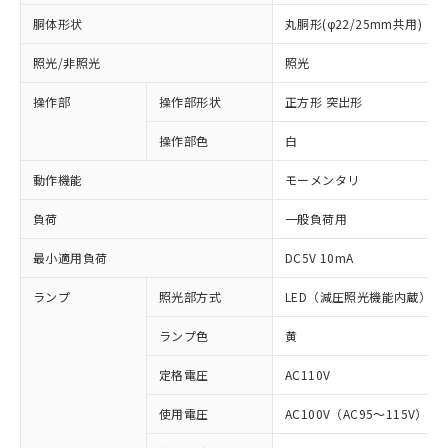
胴体形状
丸胴形(φ22/25mm共用)
照光/非照光
照光
操作部
操作部形状
正方形 突出形
操作部色
白
動作機能
モーメンタリ
負荷
一般負荷用
最小適用負荷
DC5V 10mA
ランプ
照光部方式
LED（減圧照光機能内蔵）
ランプ色
黄
定格電圧
AC110V
使用電圧
AC100V（AC95～115V）