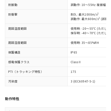
記載している更新日時点での社内デー
*EU RoHS指令（10物質）：
または国外への提供する場合は、日本
耐振動
誤動作: 10～55Hz 複振幅 1
記
タに基づき作成されるものであり、閲
説明
鉛(Pb) 1000ppm以下、 水銀(Hg) 1000ppm以下、 カド
*中国RoHS10物質の基準値 (GB/T26572)：
国政府の輸出許可(または役務取引許
号
覧された時点での実際の在庫および標
ミウム(Cd) 100ppm以下、
Pb(鉛) :1000ppm、 Hg(水銀) : 1000ppm、 Cd(カドミウ
可)を取得するなどの必要な手続きを
2
六価クロム(Cr(Ⅵ)) 1000ppm以下、ポリ臭化ビフェニル
耐衝撃
耐久: 最大1000m/s
ム) : 100ppm、
準価格とは異なる場合があることをご
類(PBB) 1000ppm以下、ポリ臭化ジフェニルエーテル類
2
Cr(Ⅵ)(六価クロム) : 1000ppm、 PBBs(ポリ臭化ビフェ
誤動作: 最大600m/s
(誤動作
とります。
了承ください。
(PBDE) 1000ppm以下、フタル酸ビス(2-エチルヘキシ
○
一定数以上の在庫あり
ニル類) : 1000ppm、 PBDEs(ポリ臭化ジフェニルエーテ
当社は規制貨物を破棄する場合は、完
ル) (DEHP)(別名：DOP) 1000ppm以下、フタル酸ブチ
正式な納期状況および標準価格はお客
ル類) : 1000ppm、
周囲温度範囲
使用時: -20～55℃ (ただ
ルベンジル（BBP） 1000ppm以下、フタル酸ジブチル
全に破砕するなど、違法に輸出されな
DBP(フタル酸ジブチル) : 1000ppm、 DIBP(フタル酸ジ
様のお取引先、またはお客様担当のオ
（DBP） 1000ppm以下、フタル酸ジイソブチル
保存時: -40～70℃ (ただ
イソブチル) : 1000ppm、 BBP(フタル酸ブチルベンジ
△
一定数には満たないが在庫あり
いよう必要な手段を講じます。
ムロン制御機器販売店・当社販売員に
(DIBP) 1000ppm以下
ル) : 1000ppm、
当社は貴社製品を、核兵器、ミサイ
但し、RoHS指令で産業用監視および制御機器に対する
DEHP(フタル酸ビス(2-エチルヘキシル)) : 1000ppm
ご相談ください。
周囲湿度範囲
使用時: 35～85%RH
適用除外項目は除く。
ル、化学兵器、生物兵器またはその他
－
在庫なし(最新の在庫状況につ
オムロン制御機器販売店や当社販売拠
フタル酸エステル類の４物質については閾値を超える意
武器並びにこれらの製造装置等に一切
いては、お客様のお取引先、ま
図的な使用がないことを確認しています。
点は「
販売ネットワーク
」をご確認
保護構造
IP65
※2 環境保護使用期限
使用いたしません。
たはお客様担当のオムロン制御
ください。
当社は、貴社製品を第三者に販売する
機器販売店・当社販売員にご確
感電保護クラス
Class II
在庫状況および標準価格結果を当社の
※2 対応予定月
「ｅ」：有害物質（10物質）のすべてが基
場合は、上記1、2および3の内容を当
認ください)
事前の承諾なく第三者に漏洩または開
準値以下であることを示します。
該第三者に通知します。また当社は、
PTI（トラッキング特性）
175
示しないようお願いします。
部品在庫の切り替え状況などにより、予定
「10」：通常の使用状況下において有害物
販売先および販売に係わる関係者が違
マイパーツ機能（部品リスト作成サー
空
受注生産機種、また在庫状況の
月が前後することがあります。
質が外部に漏えいし、環境に深刻な影響を
汚染度
3 (IEC60947-5-1)
法に輸出するおそれがある場合は、取
ビス）をご利用いただくには、I-Web
白
情報を公開していない機種
及ぼさない年数を意味します。
り引きをいたしません。
メンバーズにご登録されている必要が
「－」：未確認です。当社販売部門へお問
あります。
い合わせください。
動作特性
お客様が当ウェブサイト上で当社にご
※3 非含有証明書ダウンロード
登録された部品リストについて、当社
および当社の共同利用者が、当社の製