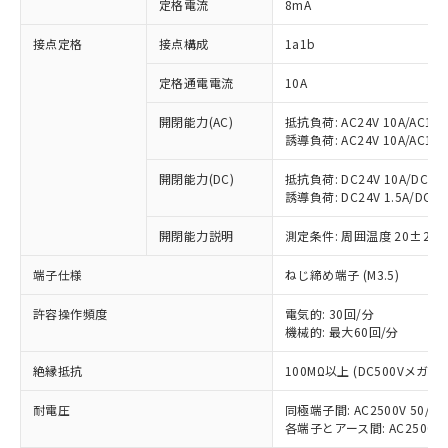
定格電流
8mA
※1 対応状況
接点定格
接点構成
1a1b
対応済み：EU RoHS指令（10物質）の
定格通電電流
10A
非含有に対応した製品が提供可能な商品で
開閉能力(AC)
抵抗負荷: AC24V 10A/AC110V
す。
誘導負荷: AC24V 10A/AC110V
対応予定：EU RoHS指令（10物質）の非含
ご利用条件
有に対応した製品に切り替える予定のある
開閉能力(DC)
抵抗負荷: DC24V 10A/DC110V
商品です。
誘導負荷: DC24V 1.5A/DC110V
対応予定なし：EU RoHS指令（10物質）の
以下の条件をお読みいただき、同意のうえ
非含有に非対応の商品で、対応品を出す予
開閉能力説明
測定条件: 周囲温度 20±2℃
ご利用ください。
定はありません。
調査・確認中：EU RoHS指令（10物質）の
端子仕様
ねじ締め端子 (M3.5)
本サービスは、当社制御機器事業取扱
※1 中国RoHS○×表
非含有の対応状況を調査中または確認中の
商品の当社在庫状況および標準価格
商品です。
許容操作頻度
電気的: 30回/分
(税抜)を提供させていただくもので
「○」：最大均質材料含有率が中国RoHSの
機械的: 最大60回/分
非該当品：ライセンス料など無形物で、有
す。
基準値以下であることを示します。
害物質有無と関係のない商品です。
当社制御機器事業取扱商品の中には、
絶縁抵抗
100MΩ以上 (DC500Vメガ)
「×」：最大均質材料含有率が中国RoHSの
仕入先様の事情により、非含有部品として
本サービスの対象外となる商品もある
基準値を超えていることを示します。
いたものが、含有品と判明した場合などや
当社は、これら貴社製品のうち、外国
ことをご了承ください。
耐電圧
同極端子間: AC2500V 50/60H
「－」：未確認です。当社販売部門へお問
むを得ず変更することがあります。
為替および外国貿易法に定める商品
在庫状況および標準価格照会結果は、
各端子とアース間: AC2500V 50
い合わせください。
（以下｢規制貨物等」という）を輸出