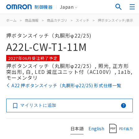
制御機器
Japan
ホーム
>
商品情報
>
商品カテゴリ
>
スイッチ
>
押ボタンスイッチ/表示灯
押ボタンスイッチ（丸胴形φ22/25)
A22L-CW-T1-11M
2027年06月受注終了予定
押ボタンスイッチ（丸胴形φ22/25）, 照光, 正方形
突出形, 白, LED 減圧ユニット付（AC100V）, 1a1b,
モーメンタリ
A22 押ボタンスイッチ（丸胴形φ22/25) 形式仕様一覧
マイリストに追加
日本語
English
PDF出力