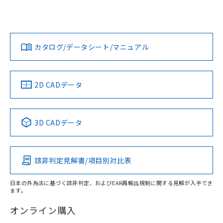
UL認証
CSA認証
CEマーキング
Yes
Yes
Yes
対応状況
対応予定月
※1
※2
カタログ/データシート/マニュアル
対応済み
LR型式承認
DNV型式承認
BV型式承認
KR型式承
（イギリス
（ノルウェー
（フランス
（韓国
船舶規格）
船舶規格）
船舶規格）
船舶規格
中国 RoHS
注意事項・凡例
2D CADデータ
No
No
No
No
中国 RoHS表
※1 ※2
3D CADデータ
この製品の規格認証/適合状況ページへ
Pb
Hg
Cd
Cr(VI)
その他の認証はこちらのページからご検索ください
該非判定見解書/項目別対比表
X
O
O
O
日本の外為法に基づく該非判定、およびEAR再輸出規制に関する見解が入手でき
ます。
"対応済み"や非含有の記載がされた商品であっても、流通
在庫等で未対応品が混在する可能性があります。
オンライン購入
非含有品が必要な際は、弊社営業部門もしくは販売店へお