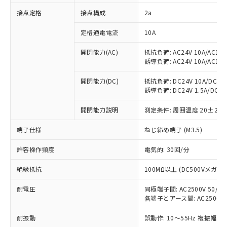
対応済み：EU RoHS指令（10物質）の
接点定格
接点構成
2a
非含有に対応した製品が提供可能な商品で
す。
定格通電電流
10A
対応予定：EU RoHS指令（10物質）の非含
ご利用条件
有に対応した製品に切り替える予定のある
開閉能力(AC)
抵抗負荷: AC24V 10A/AC110V
商品です。
誘導負荷: AC24V 10A/AC110V
対応予定なし：EU RoHS指令（10物質）の
以下の条件をお読みいただき、同意のうえ
非含有に非対応の商品で、対応品を出す予
開閉能力(DC)
抵抗負荷: DC24V 10A/DC110V
ご利用ください。
定はありません。
誘導負荷: DC24V 1.5A/DC110V
調査・確認中：EU RoHS指令（10物質）の
本サービスは、当社制御機器事業取扱
※1 中国RoHS○×表
非含有の対応状況を調査中または確認中の
開閉能力説明
測定条件: 周囲温度 20±2℃
商品の当社在庫状況および標準価格
商品です。
(税抜)を提供させていただくもので
「○」：最大均質材料含有率が中国RoHSの
端子仕様
ねじ締め端子 (M3.5)
非該当品：ライセンス料など無形物で、有
す。
基準値以下であることを示します。
害物質有無と関係のない商品です。
当社制御機器事業取扱商品の中には、
許容操作頻度
電気的: 30回/分
「×」：最大均質材料含有率が中国RoHSの
仕入先様の事情により、非含有部品として
本サービスの対象外となる商品もある
基準値を超えていることを示します。
いたものが、含有品と判明した場合などや
当社は、これら貴社製品のうち、外国
ことをご了承ください。
絶縁抵抗
100MΩ以上 (DC500Vメガ)
「－」：未確認です。当社販売部門へお問
むを得ず変更することがあります。
為替および外国貿易法に定める商品
在庫状況および標準価格照会結果は、
い合わせください。
（以下｢規制貨物等」という）を輸出
記載している更新日時点での社内デー
耐電圧
同極端子間: AC2500V 50/60H
*EU RoHS指令（10物質）：
または国外への提供する場合は、日本
各端子とアース間: AC2500V 50
記
タに基づき作成されるものであり、閲
説明
鉛(Pb) 1000ppm以下、 水銀(Hg) 1000ppm以下、 カド
*中国RoHS10物質の基準値 (GB/T26572)：
国政府の輸出許可(または役務取引許
号
覧された時点での実際の在庫および標
ミウム(Cd) 100ppm以下、
Pb(鉛) :1000ppm、 Hg(水銀) : 1000ppm、 Cd(カドミウ
可)を取得するなどの必要な手続きを
耐振動
六価クロム(Cr(Ⅵ)) 1000ppm以下、ポリ臭化ビフェニル
誤動作: 10～55Hz 複振幅 1
ム) : 100ppm、
準価格とは異なる場合があることをご
類(PBB) 1000ppm以下、ポリ臭化ジフェニルエーテル類
Cr(Ⅵ)(六価クロム) : 1000ppm、 PBBs(ポリ臭化ビフェ