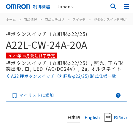
制御機器
Japan
ホーム
>
商品情報
>
商品カテゴリ
>
スイッチ
>
押ボタンスイッチ/表示灯
押ボタンスイッチ（丸胴形φ22/25)
A22L-CW-24A-20A
2027年06月受注終了予定
押ボタンスイッチ（丸胴形φ22/25）, 照光, 正方形
突出形, 白, LED（AC/DC24V）, 2a, オルタネイト
A22 押ボタンスイッチ（丸胴形φ22/25) 形式仕様一覧
マイリストに追加
日本語
English
PDF出力