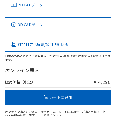
船舶規格）
船舶規格）
船舶規格）
船舶規格
中国 RoHS
注意事項・凡例
2D CADデータ
No
No
No
No
中国 RoHS表
※1 ※2
3D CADデータ
この製品の規格認証/適合状況ページへ
Pb
Hg
Cd
Cr(VI)
その他の認証はこちらのページからご検索ください
該非判定見解書/項目別対比表
X
O
O
O
日本の外為法に基づく該非判定、およびEAR再輸出規制に関する見解が入手でき
ます。
"対応済み"や非含有の記載がされた商品であっても、流通
在庫等で未対応品が混在する可能性があります。
オンライン購入
非含有品が必要な際は、弊社営業部門もしくは販売店へお
問い合わせください。
¥ 4,290
販売価格（税込）
この製品のRoHS/REACH対応状況ページへ
カートに追加
オンライン購入における出荷予定日は、カートに追加～「ご購入手続き：価
格・納期の確認」画面にてご確認ください。