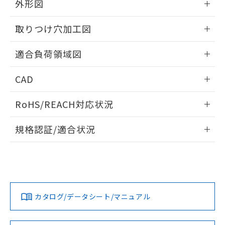
※当社の共同利用者とは、
"個人情報
外形図
51物質の非含有証明書（当社基準）
の共同利用に関して"
の「1.共同利
※本証明書は発行日時点で非含有を証明す
情報更新：2026/05/21
用者の範囲」に記載されている法人を
取りつけ穴加工図
るもので、過去に遡って非含有を証明する
指します。
ものではありません。
情報更新：2026/05/21
また、RoHS指令のフタル酸エステル類４
適合負荷領域図
物質の対応では、対応完了までの期間は出
荷製品に未対応品が混在することから備考
情報更新：2026/05/21
CAD
欄に対応日を記載しておりました。
既に当社にて対応品への在庫切替を完了
ログイン/会員登録いただくと、CADデータをダウンロー
RoHS/REACH対応状況
していることから、特段のことがない限
ドすることができます。
り、2022年1月12日より割愛しておりま
情報更新：2026/7/29
す。
規格認証/適合状況
ログイン/会員登録
EU RoHS
注意事項・凡例
UL認証
CSA認証
CEマーキング
Yes
Yes
Yes
対応状況
対応予定月
※1
※2
ダウンロードデータをご利用いただく前に、以下を必ずお読
みください。
カタログ/データシート/マニュアル
対応済み
ソフトウェアの使用条件
LR型式承認
DNV型式承認
BV型式承認
KR型式承
（イギリス
（ノルウェー
（フランス
（韓国