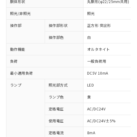
胴体形状
丸胴形(φ22/25mm共用)
照光/非照光
照光
操作部
操作部形状
正方形 突出形
操作部色
白
動作機能
オルタネイト
負荷
一般負荷用
最小適用負荷
DC5V 10mA
ランプ
照光部方式
LED
ランプ色
黄
定格電圧
AC/DC24V
使用電圧
AC/DC24V±5%
※1 対応状況
定格電流
8mA