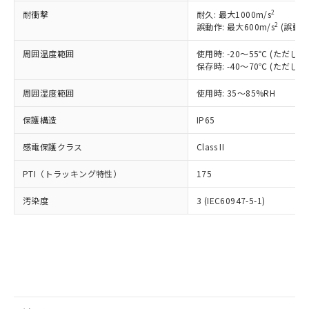
とります。
了承ください。
(PBDE) 1000ppm以下、フタル酸ビス(2-エチルヘキシ
○
一定数以上の在庫あり
ニル類) : 1000ppm、 PBDEs(ポリ臭化ジフェニルエーテ
2
耐衝撃
耐久: 最大1000m/s
当社は規制貨物を破棄する場合は、完
ル) (DEHP)(別名：DOP) 1000ppm以下、フタル酸ブチ
正式な納期状況および標準価格はお客
ル類) : 1000ppm、
2
誤動作: 最大600m/s
(誤動作
ルベンジル（BBP） 1000ppm以下、フタル酸ジブチル
全に破砕するなど、違法に輸出されな
DBP(フタル酸ジブチル) : 1000ppm、 DIBP(フタル酸ジ
様のお取引先、またはお客様担当のオ
（DBP） 1000ppm以下、フタル酸ジイソブチル
イソブチル) : 1000ppm、 BBP(フタル酸ブチルベンジ
△
一定数には満たないが在庫あり
いよう必要な手段を講じます。
ムロン制御機器販売店・当社販売員に
(DIBP) 1000ppm以下
ル) : 1000ppm、
周囲温度範囲
使用時: -20～55℃ (ただ
当社は貴社製品を、核兵器、ミサイ
但し、RoHS指令で産業用監視および制御機器に対する
DEHP(フタル酸ビス(2-エチルヘキシル)) : 1000ppm
ご相談ください。
保存時: -40～70℃ (ただ
適用除外項目は除く。
ル、化学兵器、生物兵器またはその他
－
在庫なし(最新の在庫状況につ
オムロン制御機器販売店や当社販売拠
フタル酸エステル類の４物質については閾値を超える意
武器並びにこれらの製造装置等に一切
いては、お客様のお取引先、ま
図的な使用がないことを確認しています。
点は「
販売ネットワーク
」をご確認
周囲湿度範囲
使用時: 35～85%RH
※2 環境保護使用期限
使用いたしません。
たはお客様担当のオムロン制御
ください。
当社は、貴社製品を第三者に販売する
機器販売店・当社販売員にご確
保護構造
IP65
在庫状況および標準価格結果を当社の
※2 対応予定月
「ｅ」：有害物質（10物質）のすべてが基
場合は、上記1、2および3の内容を当
認ください)
事前の承諾なく第三者に漏洩または開
準値以下であることを示します。
該第三者に通知します。また当社は、
感電保護クラス
Class II
示しないようお願いします。
部品在庫の切り替え状況などにより、予定
「10」：通常の使用状況下において有害物
販売先および販売に係わる関係者が違
マイパーツ機能（部品リスト作成サー
空
受注生産機種、また在庫状況の
月が前後することがあります。
質が外部に漏えいし、環境に深刻な影響を
PTI（トラッキング特性）
175
法に輸出するおそれがある場合は、取
ビス）をご利用いただくには、I-Web
白
情報を公開していない機種
及ぼさない年数を意味します。
り引きをいたしません。
メンバーズにご登録されている必要が
汚染度
3 (IEC60947-5-1)
「－」：未確認です。当社販売部門へお問
あります。
い合わせください。
お客様が当ウェブサイト上で当社にご
※3 非含有証明書ダウンロード
登録された部品リストについて、当社
および当社の共同利用者が、当社の製
下記の非含有証明書をダウンロードするこ
品・サービスに関するお客様との取
とができます。
合意する
キャンセル
引・商談に必要な範囲で利用すること
をご了承ください。
EU RoHS指令（10物質）の非含有証明書