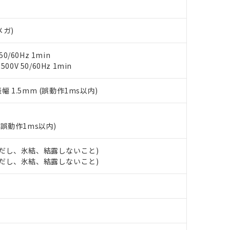
明書（当社基準）
日時点で非含有を証明するもので、過去に遡って非含有を証明するも
令のフタル酸エステル類４物質の対応では、対応完了までの期間は出
メガ)
備考欄に対応日を記載しておりました。
品への在庫切替を完了していることから、特段のことがない限り、20
0/60Hz 1min
す。
0V 50/60Hz 1min
振幅 1.5mm (誤動作1ms以内)
(誤動作1ms以内)
 (ただし、氷結、結露しないこと)
 (ただし、氷結、結露しないこと)