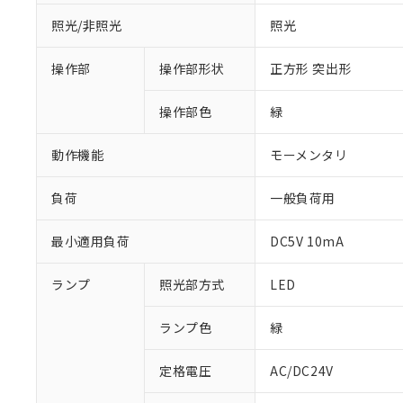
照光/非照光
照光
操作部
操作部形状
正方形 突出形
操作部色
緑
動作機能
モーメンタリ
負荷
一般負荷用
最小適用負荷
DC5V 10mA
ランプ
照光部方式
LED
※1 対応状況
対応済み：EU
ランプ色
緑
対応予定：EU R
対応予定なし：EU
定格電圧
AC/DC24V
調査・確認中：EU
ご利用条件
非該当品：ライセ