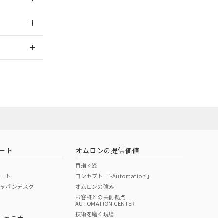
2026/7/29
ート
オムロンの提供価値
目指す姿
ポート
コンセプト「i-Automation!」
ジャパンデスク
オムロンの強み
お客様との共創拠点
AUTOMATION CENTER
DIBP
BBP
DEHP
環境保護
技術を磨く現場