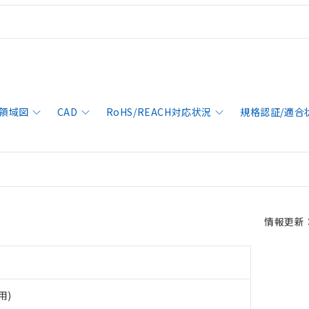
領域図
CAD
RoHS/REACH対応状況
規格認証/適合
情報更新：2
用)