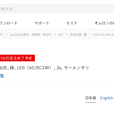
ウンロード
サポート
セミナ
オムロンの
示灯
>
φ22(φ25):照光・非照光・表示灯
>
A22
>
形式仕様一覧
>
A22L-CG-24A-2
7年06月受注終了予定
 緑, LED（AC/DC24V）, 2a, モーメンタリ
一覧
日本語
English