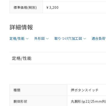
標準価格(税別)
¥ 3,200
詳細情報
定格/性能
外形図
取りつけ穴加工図
適合負荷
定格/性能
種類
押ボタンスイッチ
胴体形状
丸胴形(φ22/25mm共