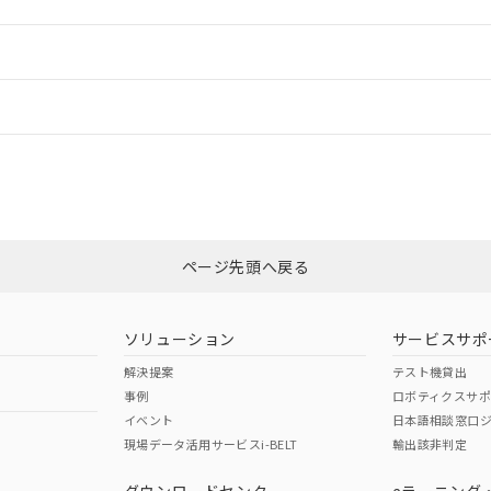
ードすることができます。
情報更新：
ログイン/会員登録
CCC認証
電波法
みください。
Yes
N/A
非含有証明書
※3
ページ先頭へ戻る
ダウンロードはこちら
型式承認
NK型式承認
ABS型式承認
韓国
（日本
（アメリカ
ソリューション
サービスサポ
舶規格）
船舶規格）
船舶規格）
解決提案
テスト機貸出
事例
ロボティクスサ
No
No
イベント
日本語相談窓口
現場データ活用サービスi-BELT
輸出該非判定
I)
PBBs
PBDEs
DBP