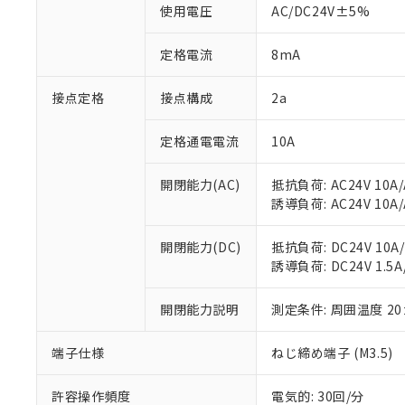
※1 中国RoHS
使用電圧
AC/DC24V±5%
仕入先様の事情に
があります。
以下の条件をお読
「○」：最大均質
定格電流
8mA
「×」：最大均質
本サービスは
当社は、これ
*EU RoHS指令（10物
「－」：未確認で
鉛(Pb) 1000ppm以下、
くものです。
う）を輸出ま
接点定格
接点構成
2a
記
説明
六価クロム(Cr(Ⅵ)) 1
当社制御機器
などの必要な
フタル酸ビス(2-エチルヘ
号
*中国RoHS10物質の基準値 
ル（DBP） 1000ppm
在庫状況およ
当社は規制貨
Pb(鉛) :1000ppm、 Hg
定格通電電流
10A
但し、RoHS指令で産
のであり、閲
ます。
Cr(Ⅵ)(六価クロム) : 
フタル酸エステル類の４
○
一定数以
DBP(フタル酸ジブチル) :
い。
当社は貴社製
DEHP(フタル酸ビス(2-エ
開閉能力(AC)
抵抗負荷: AC24V 10A/A
正式な納期状
置等に一切使
誘導負荷: AC24V 10A/A
当社販売員に
※2 対応予定月
△
一定数に
当社は、貴社
オムロン制御
また当社は、
※2 環境保護使
在庫状況およ
開閉能力(DC)
抵抗負荷: DC24V 10A/D
部品在庫の切り替
たしません。
－
在庫なし
す。
誘導負荷: DC24V 1.5A/
「ｅ」：有害物質
機器販売
マイパーツ機
「10」：通常の
ている必要が
味します。
開閉能力説明
測定条件: 周囲温度 2
空
受注生産
お客様が当ウ
※3 非含有証明
「－」：未確認で
白
が、当社の製
端子仕様
ねじ締め端子 (M3.5)
さい。
下記の非含有証明
※当社の共同
許容操作頻度
電気的: 30回/分
いる法人を指
EU RoHS指令（