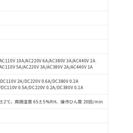
○×表
より、非含有部品としていたものが、含有品と判明した場合などやむ
みいただき、同意のうえご利用ください。
材料含有率が中国RoHSの基準値以下であることを示します。
材料含有率が中国RoHSの基準値を超えていることを示します。
、当社制御機器事業取扱商品の当社在庫状況および標準価格(税抜)
ら貴社製品のうち、外国為替および外国貿易法に定める商品（以下｢
質）：
す。当社販売部門へお問い合わせください。
 水銀(Hg) 1000ppm以下、 カドミウム(Cd) 100ppm以下、
たは国外への提供する場合は、日本国政府の輸出許可(または役務取
000ppm以下、ポリ臭化ビフェニル類(PBB) 1000ppm以下、ポリ臭化ジフェニルエーテル類(P
事業取扱商品の中には、本サービスの対象外となる商品もあること
手続きをとります。
キシル) (DEHP)(別名：DOP) 1000ppm以下、フタル酸ブチルベンジル（BBP） 100
(GB/T26572)：
以下、フタル酸ジイソブチル (DIBP) 1000ppm以下
び標準価格照会結果は、記載している更新日時点での社内データに
物を破棄する場合は、完全に破砕するなど、違法に輸出されないよ
(水銀) : 1000ppm、 Cd(カドミウム) : 100ppm、
業用監視および制御機器に対する適用除外項目は除く。
覧された時点での実際の在庫および標準価格とは異なる場合がある
1000ppm、 PBBs(ポリ臭化ビフェニル類) : 1000ppm、 PBDEs(ポリ臭化ジフェニルエーテル類
物質については閾値を超える意図的な使用がないことを確認しています。
上の在庫あり
 1000ppm、 DIBP(フタル酸ジイソブチル) : 1000ppm、 BBP(フタル酸ブチルベンジル) :
品を、核兵器、ミサイル、化学兵器、生物兵器またはその他武器並
チルヘキシル)) : 1000ppm
C110V 10A/AC220V 6A/AC380V 3A/AC440V 2A
況および標準価格はお客様のお取引先、またはお客様担当のオムロ
用いたしません。
C110V 5A/AC220V 3A/AC380V 2A/AC440V 1A
ご相談ください。
は満たないが在庫あり
製品を第三者に販売する場合は、上記1、2および3の内容を当該第
機器販売店や当社販売拠点は「
販売ネットワーク
」をご確認くだ
販売先および販売に係わる関係者が違法に輸出するおそれがある場
用期限
び標準価格結果を当社の事前の承諾なく第三者に漏洩または開示し
C110V 2A/DC220V 0.6A/DC380V 0.2A
え状況などにより、予定月が前後することがあります。
(最新の在庫状況については、お客様のお取引先、またはお客様担当
DC110V 0.5A/DC220V 0.2A/DC380V 0.1A
（10物質）のすべてが基準値以下であることを示します。
店・当社販売員にご確認ください)
能（部品リスト作成サービス）をご利用いただくには、I-Webメン
使用状況下において有害物質が外部に漏えいし、環境に深刻な影響を
あります。
0±2℃、周囲湿度 65±5%RH、操作ひん度 20回/min
機種、また在庫状況の情報を公開していない機種
ェブサイト上で当社にご登録された部品リストについて、当社およ
書ダウンロード
す。当社販売部門へお問い合わせください。
品・サービスに関するお客様との取引・商談に必要な範囲で利用す
合意する
キャンセル
書をダウンロードすることができます。
利用者とは、
"個人情報の共同利用に関して"
の「1.共同利用者の
します。
10物質）の非含有証明書