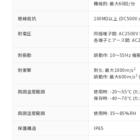
機械的: 最大60回/分
51物質の非含有証
※本証明書は発行
また、RoHS指
絶縁抵抗
100MΩ以上 (DC500V
混在することから
既に当社にて対応
耐電圧
同極端子間: AC2500V 5
り割愛しておりま
各端子とアース間: AC250
耐振動
誤動作: 10～55Hz 複
2
耐衝撃
耐久: 最大1000m/s
2
誤動作: 最大600m/s
周囲温度範囲
使用時: -20～55℃
保存時: -40～70℃
周囲湿度範囲
使用時: 35～85%RH
保護構造
IP65