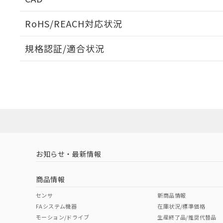
ログイン/会員登録いただくと、CADデータをダウンロ
RoHS/REACH対応状況
規格認証/適合状況
EU RoHS
注意事項・凡例
UL認証
CSA認証
CEマーキング
ダウンロードデータをご利用いただく前に、以下を必ずお読
Yes
Yes
Yes
対応状況
対応予定月
※1
※2
ソフトウェアの使用条件
対応済み
LR型式承認
DNV型式承認
BV型式承認
KR
（イギリス
（ノルウェー
（フランス
（
お知らせ・最新情報
中国 RoHS
注意事項・凡例
船舶規格）
船舶規格）
船舶規格）
船
商品情報
No
No
No
No
中国 RoHS表
※1 ※2
センサ
新商品情報
FAシステム機器
在庫状況/標準価格
Pb
Hg
Cd
Cr(V
モーション/ドライブ
生産終了品/推奨代替品