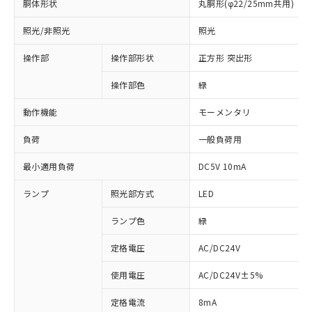
胴体形状
丸胴形(φ22/25mm共用)
照光/非照光
照光
操作部
操作部形状
正方形 突出形
操作部色
緑
動作機能
モーメンタリ
負荷
一般負荷用
最小適用負荷
DC5V 10mA
ランプ
照光部方式
LED
ランプ色
緑
定格電圧
AC/DC24V
使用電圧
AC/DC24V±5%
※1 対応状況
定格電流
8mA