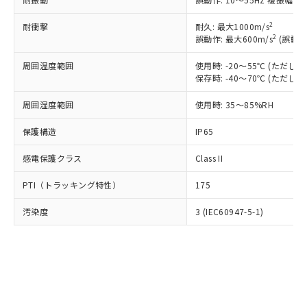
類(PBB) 1000ppm以下、ポリ臭化ジフェニルエーテル類
Cr(Ⅵ)(六価クロム) : 1000ppm、 PBBs(ポリ臭化ビフェ
とります。
了承ください。
(PBDE) 1000ppm以下、フタル酸ビス(2-エチルヘキシ
○
一定数以上の在庫あり
ニル類) : 1000ppm、 PBDEs(ポリ臭化ジフェニルエーテ
当社は規制貨物を破棄する場合は、完
ル) (DEHP)(別名：DOP) 1000ppm以下、フタル酸ブチ
正式な納期状況および標準価格はお客
2
耐衝撃
ル類) : 1000ppm、
耐久: 最大1000m/s
ルベンジル（BBP） 1000ppm以下、フタル酸ジブチル
全に破砕するなど、違法に輸出されな
DBP(フタル酸ジブチル) : 1000ppm、 DIBP(フタル酸ジ
2
誤動作: 最大600m/s
(誤動作
様のお取引先、またはお客様担当のオ
（DBP） 1000ppm以下、フタル酸ジイソブチル
イソブチル) : 1000ppm、 BBP(フタル酸ブチルベンジ
△
一定数には満たないが在庫あり
いよう必要な手段を講じます。
ムロン制御機器販売店・当社販売員に
(DIBP) 1000ppm以下
ル) : 1000ppm、
当社は貴社製品を、核兵器、ミサイ
周囲温度範囲
但し、RoHS指令で産業用監視および制御機器に対する
使用時: -20～55℃ (ただ
DEHP(フタル酸ビス(2-エチルヘキシル)) : 1000ppm
ご相談ください。
適用除外項目は除く。
保存時: -40～70℃ (ただ
ル、化学兵器、生物兵器またはその他
－
在庫なし(最新の在庫状況につ
オムロン制御機器販売店や当社販売拠
フタル酸エステル類の４物質については閾値を超える意
武器並びにこれらの製造装置等に一切
いては、お客様のお取引先、ま
図的な使用がないことを確認しています。
点は「
販売ネットワーク
」をご確認
周囲湿度範囲
使用時: 35～85%RH
※2 環境保護使用期限
使用いたしません。
たはお客様担当のオムロン制御
ください。
当社は、貴社製品を第三者に販売する
機器販売店・当社販売員にご確
在庫状況および標準価格結果を当社の
保護構造
IP65
※2 対応予定月
「ｅ」：有害物質（10物質）のすべてが基
場合は、上記1、2および3の内容を当
認ください)
事前の承諾なく第三者に漏洩または開
準値以下であることを示します。
該第三者に通知します。また当社は、
示しないようお願いします。
感電保護クラス
Class II
部品在庫の切り替え状況などにより、予定
「10」：通常の使用状況下において有害物
販売先および販売に係わる関係者が違
マイパーツ機能（部品リスト作成サー
空
受注生産機種、また在庫状況の
月が前後することがあります。
質が外部に漏えいし、環境に深刻な影響を
法に輸出するおそれがある場合は、取
ビス）をご利用いただくには、I-Web
PTI（トラッキング特性）
175
白
情報を公開していない機種
及ぼさない年数を意味します。
り引きをいたしません。
メンバーズにご登録されている必要が
「－」：未確認です。当社販売部門へお問
汚染度
3 (IEC60947-5-1)
あります。
い合わせください。
お客様が当ウェブサイト上で当社にご
※3 非含有証明書ダウンロード
登録された部品リストについて、当社
および当社の共同利用者が、当社の製
下記の非含有証明書をダウンロードするこ
品・サービスに関するお客様との取
とができます。
合意する
キャンセル
引・商談に必要な範囲で利用すること
をご了承ください。