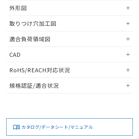
EU RoHS指令（10物質）の非含有証明書
※当社の共同利用者とは、
"個人情報
外形図
51物質の非含有証明書（当社基準）
の共同利用に関して"
の「1.共同利
※本証明書は発行日時点で非含有を証明す
用者の範囲」に記載されている法人を
情報更新：2026/05/21
るもので、過去に遡って非含有を証明する
取りつけ穴加工図
指します。
ものではありません。
また、RoHS指令のフタル酸エステル類４
情報更新：2026/05/21
適合負荷領域図
物質の対応では、対応完了までの期間は出
荷製品に未対応品が混在することから備考
情報更新：2026/05/21
欄に対応日を記載しておりました。
CAD
既に当社にて対応品への在庫切替を完了
ログイン/会員登録いただくと、CADデータをダウンロー
していることから、特段のことがない限
RoHS/REACH対応状況
ドすることができます。
り、2022年1月12日より割愛しておりま
す。
情報更新：2026/7/29
規格認証/適合状況
ログイン/会員登録
EU RoHS
注意事項・凡例
UL認証
CSA認証
CEマーキング
Yes
Yes
Yes
対応状況
対応予定月
※1
※2
ダウンロードデータをご利用いただく前に、以下を必ずお読
みください。
カタログ/データシート/マニュアル
対応済み
ソフトウェアの使用条件
LR型式承認
DNV型式承認
BV型式承認
KR型式承