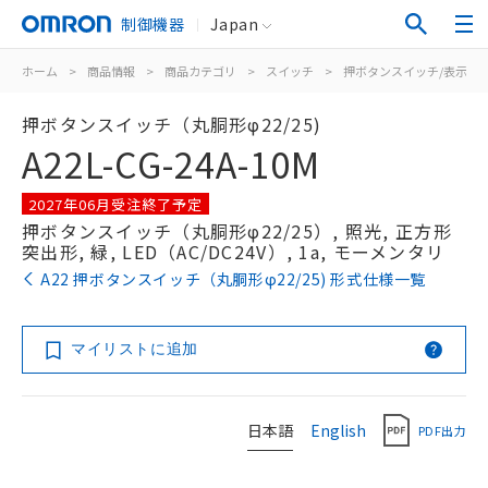
制御機器
Japan
ホーム
>
商品情報
>
商品カテゴリ
>
スイッチ
>
押ボタンスイッチ/表示灯
押ボタンスイッチ（丸胴形φ22/25)
A22L-CG-24A-10M
2027年06月受注終了予定
押ボタンスイッチ（丸胴形φ22/25）, 照光, 正方形
突出形, 緑, LED（AC/DC24V）, 1a, モーメンタリ
A22 押ボタンスイッチ（丸胴形φ22/25) 形式仕様一覧
マイリストに追加
日本語
English
PDF出力