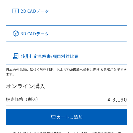
（イギリス
（ノルウェー
（フランス
（韓国
船舶規格）
船舶規格）
船舶規格）
船舶規格
中国 RoHS
注意事項・凡例
2D CADデータ
No
No
No
No
中国 RoHS表
※1 ※2
3D CADデータ
この製品の規格認証/適合状況ページへ
Pb
Hg
Cd
Cr(VI)
その他の認証はこちらのページからご検索ください
該非判定見解書/項目別対比表
O
O
O
O
日本の外為法に基づく該非判定、およびEAR再輸出規制に関する見解が入手でき
ます。
"対応済み"や非含有の記載がされた商品であっても、流通
在庫等で未対応品が混在する可能性があります。
オンライン購入
非含有品が必要な際は、弊社営業部門もしくは販売店へお
問い合わせください。
¥ 3,190
販売価格（税込）
この製品のRoHS/REACH対応状況ページへ
カートに追加