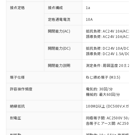
対応済み：EU RoHS指令（10物質）の
接点定格
接点構成
1a
非含有に対応した製品が提供可能な商品で
す。
定格通電電流
10A
対応予定：EU RoHS指令（10物質）の非含
ご利用条件
有に対応した製品に切り替える予定のある
開閉能力(AC)
抵抗負荷: AC24V 10A/AC110V
商品です。
誘導負荷: AC24V 10A/AC110V
対応予定なし：EU RoHS指令（10物質）の
以下の条件をお読みいただき、同意のうえ
開閉能力(DC)
抵抗負荷: DC24V 10A/DC110V
非含有に非対応の商品で、対応品を出す予
ご利用ください。
誘導負荷: DC24V 1.5A/DC110V
定はありません。
調査・確認中：EU RoHS指令（10物質）の
本サービスは、当社制御機器事業取扱
開閉能力説明
測定条件: 周囲温度 20±2℃
※1 中国RoHS○×表
非含有の対応状況を調査中または確認中の
商品の当社在庫状況および標準価格
商品です。
(税抜)を提供させていただくもので
端子仕様
ねじ締め端子 (M3.5)
「○」：最大均質材料含有率が中国RoHSの
非該当品：ライセンス料など無形物で、有
す。
基準値以下であることを示します。
害物質有無と関係のない商品です。
許容操作頻度
電気的: 30回/分
当社制御機器事業取扱商品の中には、
「×」：最大均質材料含有率が中国RoHSの
仕入先様の事情により、非含有部品として
機械的: 最大60回/分
本サービスの対象外となる商品もある
基準値を超えていることを示します。
いたものが、含有品と判明した場合などや
当社は、これら貴社製品のうち、外国
ことをご了承ください。
「－」：未確認です。当社販売部門へお問
むを得ず変更することがあります。
絶縁抵抗
100MΩ以上 (DC500Vメガ)
為替および外国貿易法に定める商品
在庫状況および標準価格照会結果は、
い合わせください。
（以下｢規制貨物等」という）を輸出
記載している更新日時点での社内デー
耐電圧
同極端子間: AC2500V 50/60H
*EU RoHS指令（10物質）：
または国外への提供する場合は、日本
記
タに基づき作成されるものであり、閲
説明
鉛(Pb) 1000ppm以下、 水銀(Hg) 1000ppm以下、 カド
各端子とアース間: AC2500V 50
*中国RoHS10物質の基準値 (GB/T26572)：
国政府の輸出許可(または役務取引許
号
覧された時点での実際の在庫および標
ミウム(Cd) 100ppm以下、
Pb(鉛) :1000ppm、 Hg(水銀) : 1000ppm、 Cd(カドミウ
可)を取得するなどの必要な手続きを
六価クロム(Cr(Ⅵ)) 1000ppm以下、ポリ臭化ビフェニル
ム) : 100ppm、
準価格とは異なる場合があることをご
耐振動
誤動作: 10～55Hz 複振幅 1