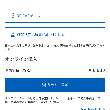
No
No
No
No
中国 RoHS表
※1 ※2
3D CADデータ
この製品の規格認証/適合状況ページへ
Pb
Hg
Cd
Cr(VI)
その他の認証はこちらのページからご検索ください
該非判定見解書/項目別対比表
X
O
O
O
日本の外為法に基づく該非判定、およびEAR再輸出規制に関する見解が入手でき
ます。
"対応済み"や非含有の記載がされた商品であっても、流通
在庫等で未対応品が混在する可能性があります。
オンライン購入
非含有品が必要な際は、弊社営業部門もしくは販売店へお
問い合わせください。
¥ 6,930
販売価格（税込）
この製品のRoHS/REACH対応状況ページへ
カートに追加
オンライン購入における出荷予定日は、カートに追加～「ご購入手続き：価
格・納期の確認」画面にてご確認ください。
カートをみる