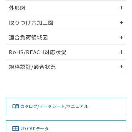
の共同利用に関して"
の「1.共同利
※本証明書は発行日時点で非含有を証明す
外形図
用者の範囲」に記載されている法人を
るもので、過去に遡って非含有を証明する
指します。
情報更新：2026/05/21
ものではありません。
取りつけ穴加工図
また、RoHS指令のフタル酸エステル類４
物質の対応では、対応完了までの期間は出
情報更新：2026/05/21
適合負荷領域図
荷製品に未対応品が混在することから備考
欄に対応日を記載しておりました。
情報更新：2026/05/21
既に当社にて対応品への在庫切替を完了
RoHS/REACH対応状況
していることから、特段のことがない限
り、2022年1月12日より割愛しておりま
情報更新：2026/7/29
規格認証/適合状況
す。
EU RoHS
注意事項・凡例
UL認証
CSA認証
CEマーキング
Yes
Yes
Yes
対応状況
対応予定月
※1
※2
カタログ/データシート/マニュアル
対応済み
LR型式承認
DNV型式承認
BV型式承認
KR型式承
（イギリス
（ノルウェー
（フランス
（韓国
船舶規格）
船舶規格）
船舶規格）
船舶規格
中国 RoHS
注意事項・凡例
2D CADデータ