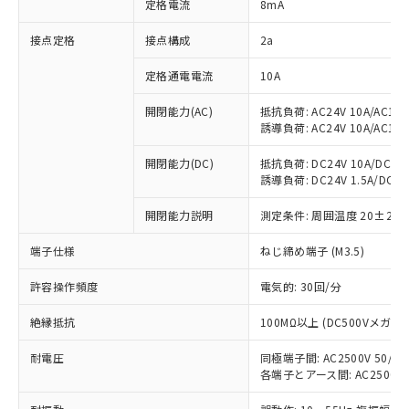
定格電流
8mA
非含有に対応した製品が提供可能な商品で
す。
接点定格
接点構成
2a
対応予定：EU RoHS指令（10物質）の非含
ご利用条件
有に対応した製品に切り替える予定のある
定格通電電流
10A
商品です。
対応予定なし：EU RoHS指令（10物質）の
開閉能力(AC)
抵抗負荷: AC24V 10A/AC110V
以下の条件をお読みいただき、同意のうえ
非含有に非対応の商品で、対応品を出す予
誘導負荷: AC24V 10A/AC110V
ご利用ください。
定はありません。
調査・確認中：EU RoHS指令（10物質）の
開閉能力(DC)
抵抗負荷: DC24V 10A/DC110V
本サービスは、当社制御機器事業取扱
※1 中国RoHS○×表
誘導負荷: DC24V 1.5A/DC110V
非含有の対応状況を調査中または確認中の
商品の当社在庫状況および標準価格
商品です。
(税抜)を提供させていただくもので
開閉能力説明
測定条件: 周囲温度 20±2℃
「○」：最大均質材料含有率が中国RoHSの
非該当品：ライセンス料など無形物で、有
す。
基準値以下であることを示します。
害物質有無と関係のない商品です。
当社制御機器事業取扱商品の中には、
端子仕様
ねじ締め端子 (M3.5)
「×」：最大均質材料含有率が中国RoHSの
仕入先様の事情により、非含有部品として
本サービスの対象外となる商品もある
基準値を超えていることを示します。
いたものが、含有品と判明した場合などや
当社は、これら貴社製品のうち、外国
許容操作頻度
電気的: 30回/分
ことをご了承ください。
「－」：未確認です。当社販売部門へお問
むを得ず変更することがあります。
為替および外国貿易法に定める商品
在庫状況および標準価格照会結果は、
い合わせください。
（以下｢規制貨物等」という）を輸出
絶縁抵抗
100MΩ以上 (DC500Vメガ)
記載している更新日時点での社内デー
*EU RoHS指令（10物質）：
または国外への提供する場合は、日本
記
タに基づき作成されるものであり、閲
説明
鉛(Pb) 1000ppm以下、 水銀(Hg) 1000ppm以下、 カド
*中国RoHS10物質の基準値 (GB/T26572)：
耐電圧
同極端子間: AC2500V 50/60H
国政府の輸出許可(または役務取引許
号
覧された時点での実際の在庫および標
ミウム(Cd) 100ppm以下、
Pb(鉛) :1000ppm、 Hg(水銀) : 1000ppm、 Cd(カドミウ
各端子とアース間: AC2500V 50
可)を取得するなどの必要な手続きを
六価クロム(Cr(Ⅵ)) 1000ppm以下、ポリ臭化ビフェニル
ム) : 100ppm、
準価格とは異なる場合があることをご
類(PBB) 1000ppm以下、ポリ臭化ジフェニルエーテル類
Cr(Ⅵ)(六価クロム) : 1000ppm、 PBBs(ポリ臭化ビフェ
とります。
了承ください。
(PBDE) 1000ppm以下、フタル酸ビス(2-エチルヘキシ
○
一定数以上の在庫あり
ニル類) : 1000ppm、 PBDEs(ポリ臭化ジフェニルエーテ