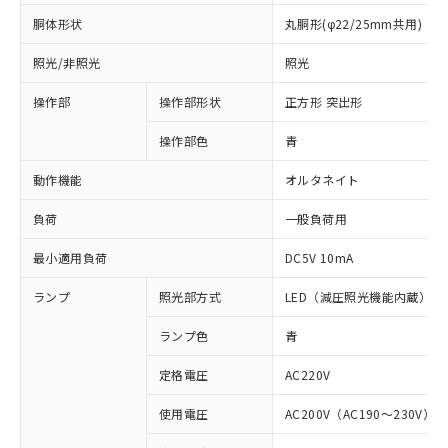
胴体形状
丸胴形(φ22/25mm共用)
照光/非照光
照光
操作部
操作部形状
正方形 突出形
操作部色
青
動作機能
オルタネイト
負荷
一般負荷用
最小適用負荷
DC5V 10mA
ランプ
照光部方式
LED（減圧照光機能内蔵）
ランプ色
青
定格電圧
AC220V
※1 対応状況
使用電圧
AC200V（AC190～230V）
対応済み：EU RoHS指令（10物質）の