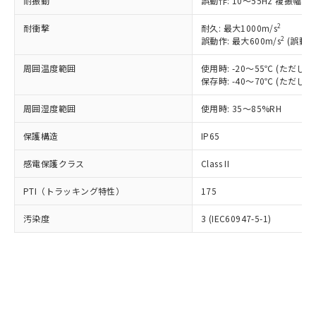
耐振動
誤動作: 10～55Hz 複振幅 1
当社は規制貨物を破棄する場合は、完
ル) (DEHP)(別名：DOP) 1000ppm以下、フタル酸ブチ
正式な納期状況および標準価格はお客
ル類) : 1000ppm、
ルベンジル（BBP） 1000ppm以下、フタル酸ジブチル
全に破砕するなど、違法に輸出されな
DBP(フタル酸ジブチル) : 1000ppm、 DIBP(フタル酸ジ
様のお取引先、またはお客様担当のオ
2
耐衝撃
耐久: 最大1000m/s
（DBP） 1000ppm以下、フタル酸ジイソブチル
イソブチル) : 1000ppm、 BBP(フタル酸ブチルベンジ
△
一定数には満たないが在庫あり
いよう必要な手段を講じます。
ムロン制御機器販売店・当社販売員に
(DIBP) 1000ppm以下
2
誤動作: 最大600m/s
(誤動作
ル) : 1000ppm、
当社は貴社製品を、核兵器、ミサイ
但し、RoHS指令で産業用監視および制御機器に対する
DEHP(フタル酸ビス(2-エチルヘキシル)) : 1000ppm
ご相談ください。
適用除外項目は除く。
ル、化学兵器、生物兵器またはその他
－
在庫なし(最新の在庫状況につ
周囲温度範囲
使用時: -20～55℃ (ただ
オムロン制御機器販売店や当社販売拠
フタル酸エステル類の４物質については閾値を超える意
武器並びにこれらの製造装置等に一切
保存時: -40～70℃ (ただ
いては、お客様のお取引先、ま
図的な使用がないことを確認しています。
点は「
販売ネットワーク
」をご確認
※2 環境保護使用期限
使用いたしません。
たはお客様担当のオムロン制御
ください。
周囲湿度範囲
使用時: 35～85%RH
当社は、貴社製品を第三者に販売する
機器販売店・当社販売員にご確
在庫状況および標準価格結果を当社の
※2 対応予定月
「ｅ」：有害物質（10物質）のすべてが基
場合は、上記1、2および3の内容を当
認ください)
事前の承諾なく第三者に漏洩または開
保護構造
IP65
準値以下であることを示します。
該第三者に通知します。また当社は、
示しないようお願いします。
部品在庫の切り替え状況などにより、予定
「10」：通常の使用状況下において有害物
販売先および販売に係わる関係者が違
マイパーツ機能（部品リスト作成サー
空
受注生産機種、また在庫状況の
感電保護クラス
Class II
月が前後することがあります。
質が外部に漏えいし、環境に深刻な影響を
法に輸出するおそれがある場合は、取
ビス）をご利用いただくには、I-Web
白
情報を公開していない機種
及ぼさない年数を意味します。
り引きをいたしません。
メンバーズにご登録されている必要が
PTI（トラッキング特性）
175
「－」：未確認です。当社販売部門へお問
あります。
い合わせください。
お客様が当ウェブサイト上で当社にご
汚染度
3 (IEC60947-5-1)
※3 非含有証明書ダウンロード
登録された部品リストについて、当社
および当社の共同利用者が、当社の製
下記の非含有証明書をダウンロードするこ
品・サービスに関するお客様との取
とができます。
合意する
キャンセル
引・商談に必要な範囲で利用すること
をご了承ください。
EU RoHS指令（10物質）の非含有証明書
※当社の共同利用者とは、
"個人情報
51物質の非含有証明書（当社基準）