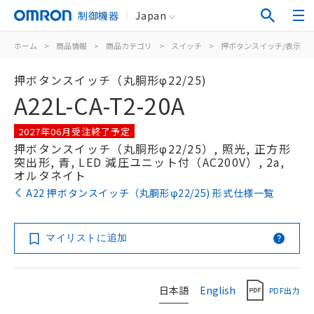
制御機器
Japan
ホーム
>
商品情報
>
商品カテゴリ
>
スイッチ
>
押ボタンスイッチ/表示灯
押ボタンスイッチ（丸胴形φ22/25)
A22L-CA-T2-20A
2027年06月受注終了予定
押ボタンスイッチ（丸胴形φ22/25）, 照光, 正方形
突出形, 青, LED 減圧ユニット付（AC200V）, 2a,
オルタネイト
A22 押ボタンスイッチ（丸胴形φ22/25) 形式仕様一覧
マイリストに追加
日本語
English
PDF出力