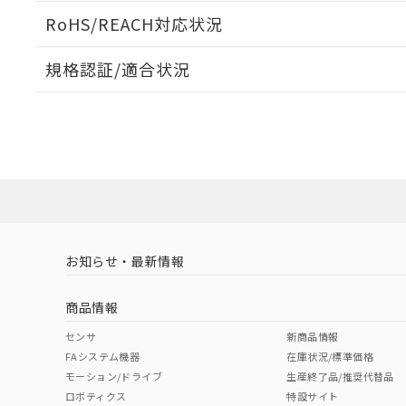
ログイン/会員登録いただくと、CADデータをダウンロ
RoHS/REACH対応状況
規格認証/適合状況
EU RoHS
注意事項・凡例
UL認証
CSA認証
CEマーキング
ダウンロードデータをご利用いただく前に、以下を必ずお読
Yes
Yes
Yes
対応状況
対応予定月
※1
※2
ソフトウェアの使用条件
対応済み
LR型式承認
DNV型式承認
BV型式承認
KR
（イギリス
（ノルウェー
（フランス
（
お知らせ・最新情報
中国 RoHS
注意事項・凡例
船舶規格）
船舶規格）
船舶規格）
船
商品情報
No
No
No
No
中国 RoHS表
※1 ※2
センサ
新商品情報
FAシステム機器
在庫状況/標準価格
Pb
Hg
Cd
Cr(V
モーション/ドライブ
生産終了品/推奨代替品
ロボティクス
特設サイト