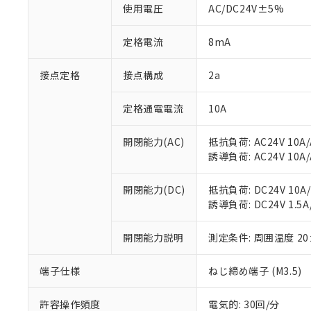
※1 中国RoHS
仕入先様の事情に
使用電圧
AC/DC24V±5%
があります。
以下の条件をお読
「○」：最大均質
定格電流
8mA
「×」：最大均質
本サービスは
当社は、これ
*EU RoHS指令（10物
「－」：未確認で
鉛(Pb) 1000ppm以下、
くものです。
う）を輸出ま
記
説明
六価クロム(Cr(Ⅵ)) 1
接点定格
接点構成
2a
当社制御機器
などの必要な
フタル酸ビス(2-エチルヘ
号
*中国RoHS10物質の基準値 
ル（DBP） 1000ppm
在庫状況およ
当社は規制貨
Pb(鉛) :1000ppm、 Hg
但し、RoHS指令で産
定格通電電流
10A
のであり、閲
ます。
Cr(Ⅵ)(六価クロム) : 
フタル酸エステル類の４
○
一定数以
DBP(フタル酸ジブチル) :
い。
当社は貴社製
DEHP(フタル酸ビス(2-エ
正式な納期状
置等に一切使
開閉能力(AC)
抵抗負荷: AC24V 10A/A
当社販売員に
※2 対応予定月
△
一定数に
当社は、貴社
誘導負荷: AC24V 10A/A
オムロン制御
また当社は、
※2 環境保護使
在庫状況およ
部品在庫の切り替
たしません。
－
在庫なし
開閉能力(DC)
抵抗負荷: DC24V 10A/D
す。
「ｅ」：有害物質
機器販売
誘導負荷: DC24V 1.5A/
マイパーツ機
「10」：通常の
ている必要が
味します。
空
受注生産
開閉能力説明
測定条件: 周囲温度 2
お客様が当ウ
※3 非含有証明
「－」：未確認で
白
が、当社の製
さい。
下記の非含有証明
端子仕様
ねじ締め端子 (M3.5)
※当社の共同
いる法人を指
EU RoHS指令（
許容操作頻度
電気的: 30回/分