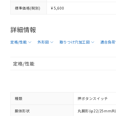
標準価格(税別)
¥ 5,600
詳細情報
定格/性能
外形図
取りつけ穴加工図
適合負荷
定格/性能
種類
押ボタンスイッチ
胴体形状
丸胴形(φ22/25mm共