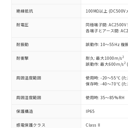
51物質の非含有証
※本証明書は発行
絶縁抵抗
100MΩ以上 (DC500V
また、RoHS指
混在することから
耐電圧
同極端子間: AC2500V 5
既に当社にて対応
各端子とアース間: AC250
り割愛しておりま
耐振動
誤動作: 10～55Hz 複
2
耐衝撃
耐久: 最大1000m/s
2
誤動作: 最大600m/s
周囲温度範囲
使用時: -20～55℃
保存時: -40～70℃
周囲湿度範囲
使用時: 35～85%RH
保護構造
IP65
感電保護クラス
Class II