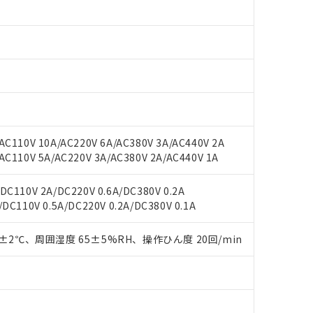
○×表
より、非含有部品としていたものが、含有品と判明した場合などやむ
みいただき、同意のうえご利用ください。
材料含有率が中国RoHSの基準値以下であることを示します。
材料含有率が中国RoHSの基準値を超えていることを示します。
、当社制御機器事業取扱商品の当社在庫状況および標準価格(税抜)
ら貴社製品のうち、外国為替および外国貿易法に定める商品（以下｢
質）：
す。当社販売部門へお問い合わせください。
 水銀(Hg) 1000ppm以下、 カドミウム(Cd) 100ppm以下、
たは国外への提供する場合は、日本国政府の輸出許可(または役務取
000ppm以下、ポリ臭化ビフェニル類(PBB) 1000ppm以下、ポリ臭化ジフェニルエーテル類(P
事業取扱商品の中には、本サービスの対象外となる商品もあること
手続きをとります。
キシル) (DEHP)(別名：DOP) 1000ppm以下、フタル酸ブチルベンジル（BBP） 100
(GB/T26572)：
以下、フタル酸ジイソブチル (DIBP) 1000ppm以下
び標準価格照会結果は、記載している更新日時点での社内データに
物を破棄する場合は、完全に破砕するなど、違法に輸出されないよ
(水銀) : 1000ppm、 Cd(カドミウム) : 100ppm、
業用監視および制御機器に対する適用除外項目は除く。
覧された時点での実際の在庫および標準価格とは異なる場合がある
1000ppm、 PBBs(ポリ臭化ビフェニル類) : 1000ppm、 PBDEs(ポリ臭化ジフェニルエーテル類
物質については閾値を超える意図的な使用がないことを確認しています。
上の在庫あり
 1000ppm、 DIBP(フタル酸ジイソブチル) : 1000ppm、 BBP(フタル酸ブチルベンジル) :
品を、核兵器、ミサイル、化学兵器、生物兵器またはその他武器並
チルヘキシル)) : 1000ppm
況および標準価格はお客様のお取引先、またはお客様担当のオムロ
用いたしません。
C110V 10A/AC220V 6A/AC380V 3A/AC440V 2A
ご相談ください。
は満たないが在庫あり
製品を第三者に販売する場合は、上記1、2および3の内容を当該第
C110V 5A/AC220V 3A/AC380V 2A/AC440V 1A
機器販売店や当社販売拠点は「
販売ネットワーク
」をご確認くだ
販売先および販売に係わる関係者が違法に輸出するおそれがある場
用期限
び標準価格結果を当社の事前の承諾なく第三者に漏洩または開示し
え状況などにより、予定月が前後することがあります。
(最新の在庫状況については、お客様のお取引先、またはお客様担当
C110V 2A/DC220V 0.6A/DC380V 0.2A
（10物質）のすべてが基準値以下であることを示します。
店・当社販売員にご確認ください)
DC110V 0.5A/DC220V 0.2A/DC380V 0.1A
能（部品リスト作成サービス）をご利用いただくには、I-Webメン
使用状況下において有害物質が外部に漏えいし、環境に深刻な影響を
あります。
機種、また在庫状況の情報を公開していない機種
0±2℃、周囲湿度 65±5%RH、操作ひん度 20回/min
ェブサイト上で当社にご登録された部品リストについて、当社およ
書ダウンロード
す。当社販売部門へお問い合わせください。
品・サービスに関するお客様との取引・商談に必要な範囲で利用す
合意する
キャンセル
書をダウンロードすることができます。
利用者とは、
"個人情報の共同利用に関して"
の「1.共同利用者の
します。
10物質）の非含有証明書