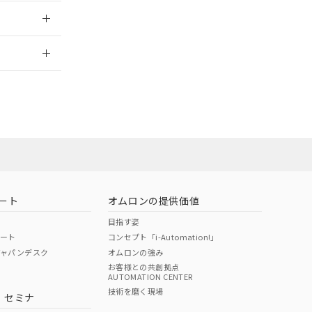
2026/7/29
ート
オムロンの提供価値
目指す姿
ポート
コンセプト「i-Automation!」
ジャパンデスク
オムロンの強み
お客様との共創拠点
AUTOMATION CENTER
DIBP
BBP
DEHP
環境保護
技術を磨く現場
・セミナ
状況ページへ
使用期限