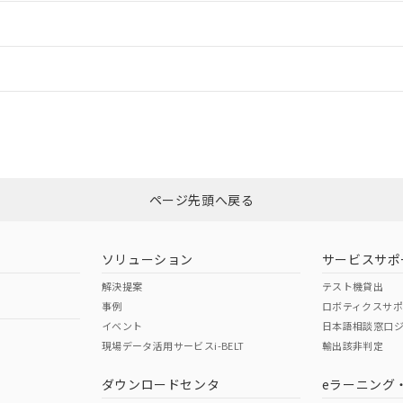
ードすることができます。
情報更新：
ログイン/会員登録
CCC認証
電波法
みください。
Yes
N/A
非含有証明書
※3
ページ先頭へ戻る
ダウンロードはこちら
型式承認
NK型式承認
ABS型式承認
韓国
（日本
（アメリカ
ソリューション
サービスサポ
舶規格）
船舶規格）
船舶規格）
解決提案
テスト機貸出
事例
ロボティクスサ
No
No
イベント
日本語相談窓口
現場データ活用サービスi-BELT
輸出該非判定
I)
PBBs
PBDEs
DBP
ダウンロードセンタ
eラーニング
この製品の規格認証/適合