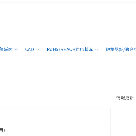
領域図
CAD
RoHS/REACH対応状況
規格認証/適合
情報更新：2
用)