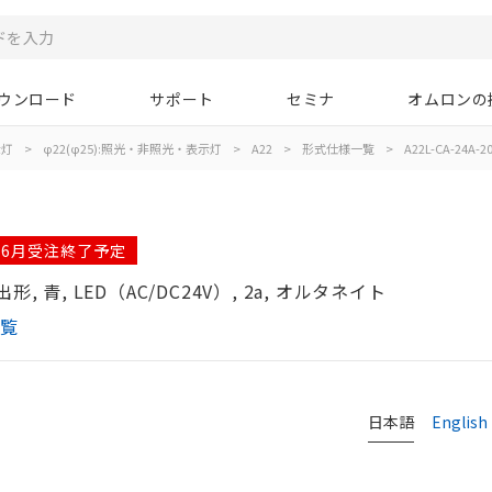
ウンロード
サポート
セミナ
オムロンの
示灯
>
φ22(φ25):照光・非照光・表示灯
>
A22
>
形式仕様一覧
>
A22L-CA-24A-2
年06月受注終了予定
 青, LED（AC/DC24V）, 2a, オルタネイト
一覧
日本語
English