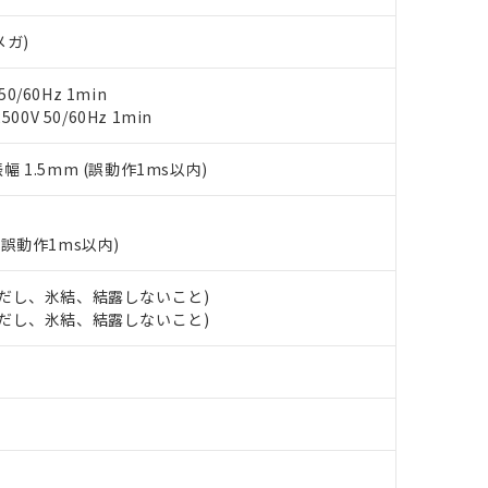
明書（当社基準）
日時点で非含有を証明するもので、過去に遡って非含有を証明するも
メガ)
令のフタル酸エステル類４物質の対応では、対応完了までの期間は出
備考欄に対応日を記載しておりました。
0/60Hz 1min
品への在庫切替を完了していることから、特段のことがない限り、20
0V 50/60Hz 1min
す。
振幅 1.5mm (誤動作1ms以内)
(誤動作1ms以内)
 (ただし、氷結、結露しないこと)
 (ただし、氷結、結露しないこと)