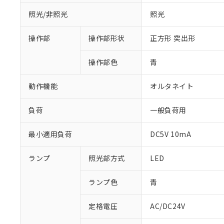
照光/非照光
照光
操作部
操作部形状
正方形 突出形
操作部色
青
動作機能
オルタネイト
負荷
一般負荷用
最小適用負荷
DC5V 10mA
※1 対応状況
ランプ
照光部方式
LED
対応済み：EU
ランプ色
青
対応予定：EU R
対応予定なし：EU
定格電圧
AC/DC24V
調査・確認中：EU
ご利用条件
非該当品：ライセ