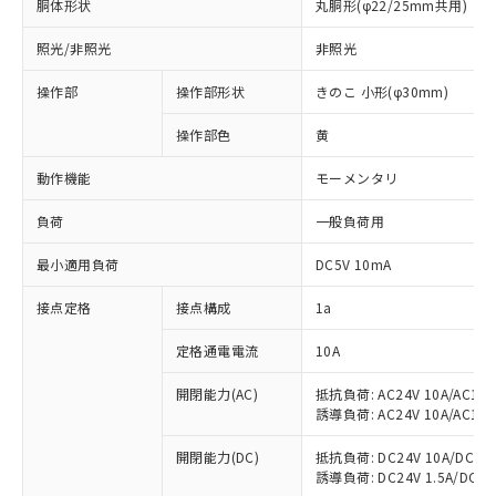
胴体形状
丸胴形(φ22/25mm共用)
照光/非照光
非照光
操作部
操作部形状
きのこ 小形(φ30mm)
操作部色
黄
動作機能
モーメンタリ
負荷
一般負荷用
最小適用負荷
DC5V 10mA
※1 対応状況
接点定格
接点構成
1a
対応済み：EU RoHS指令（10物質）の
定格通電電流
10A
非含有に対応した製品が提供可能な商品で
開閉能力(AC)
抵抗負荷: AC24V 10A/AC110V
す。
誘導負荷: AC24V 10A/AC110V
対応予定：EU RoHS指令（10物質）の非含
ご利用条件
有に対応した製品に切り替える予定のある
開閉能力(DC)
抵抗負荷: DC24V 10A/DC110V
商品です。
誘導負荷: DC24V 1.5A/DC110V
対応予定なし：EU RoHS指令（10物質）の