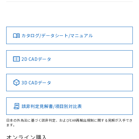
荷製品に未対応品が混在することから備考
EU RoHS
注意事項・凡例
欄に対応日を記載しておりました。
UL認証
CSA認証
CEマーキング
既に当社にて対応品への在庫切替を完了
していることから、特段のことがない限
Yes
Yes
Yes
対応状況
対応予定月
※1
※2
り、2022年1月12日より割愛しておりま
す。
カタログ/データシート/マニュアル
対応済み
LR型式承認
DNV型式承認
BV型式承認
KR型式承
（イギリス
（ノルウェー
（フランス
（韓国
船舶規格）
船舶規格）
船舶規格）
船舶規格
中国 RoHS
注意事項・凡例
2D CADデータ
No
No
No
No
中国 RoHS表
※1 ※2
3D CADデータ
この製品の規格認証/適合状況ページへ
Pb
Hg
Cd
Cr(VI)
その他の認証はこちらのページからご検索ください
該非判定見解書/項目別対比表
O
O
O
O
日本の外為法に基づく該非判定、およびEAR再輸出規制に関する見解が入手でき
ます。
"対応済み"や非含有の記載がされた商品であっても、流通
在庫等で未対応品が混在する可能性があります。
オンライン購入