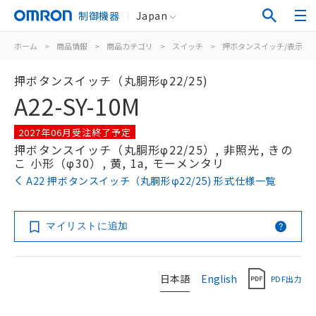
制御機器
Japan
ホーム
>
商品情報
>
商品カテゴリ
>
スイッチ
>
押ボタンスイッチ/表示灯
押ボタンスイッチ（丸胴形φ22/25)
A22-SY-10M
2027年06月受注終了予定
押ボタンスイッチ（丸胴形φ22/25）, 非照光, きの
こ 小形（φ30）, 黄, 1a, モーメンタリ
A22 押ボタンスイッチ（丸胴形φ22/25) 形式仕様一覧
マイリストに追加
日本語
English
PDF出力