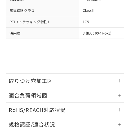
※2 環境保護使用期限
使用いたしません。
たはお客様担当のオムロン制御
ください。
当社は、貴社製品を第三者に販売する
機器販売店・当社販売員にご確
感電保護クラス
Class II
在庫状況および標準価格結果を当社の
※2 対応予定月
「ｅ」：有害物質（10物質）のすべてが基
場合は、上記1、2および3の内容を当
認ください)
事前の承諾なく第三者に漏洩または開
準値以下であることを示します。
該第三者に通知します。また当社は、
PTI（トラッキング特性）
175
示しないようお願いします。
部品在庫の切り替え状況などにより、予定
「10」：通常の使用状況下において有害物
販売先および販売に係わる関係者が違
マイパーツ機能（部品リスト作成サー
空
受注生産機種、また在庫状況の
月が前後することがあります。
質が外部に漏えいし、環境に深刻な影響を
汚染度
3 (IEC60947-5-1)
法に輸出するおそれがある場合は、取
ビス）をご利用いただくには、I-Web
白
情報を公開していない機種
及ぼさない年数を意味します。
り引きをいたしません。
メンバーズにご登録されている必要が
「－」：未確認です。当社販売部門へお問
あります。
い合わせください。
お客様が当ウェブサイト上で当社にご
※3 非含有証明書ダウンロード
登録された部品リストについて、当社
および当社の共同利用者が、当社の製
下記の非含有証明書をダウンロードするこ
品・サービスに関するお客様との取
とができます。
合意する
キャンセル
引・商談に必要な範囲で利用すること
取りつけ穴加工図
をご了承ください。
EU RoHS指令（10物質）の非含有証明書
※当社の共同利用者とは、
"個人情報
情報更新：2026/05/21
51物質の非含有証明書（当社基準）
適合負荷領域図
の共同利用に関して"
の「1.共同利
※本証明書は発行日時点で非含有を証明す
用者の範囲」に記載されている法人を
情報更新：2026/05/21
るもので、過去に遡って非含有を証明する
指します。
RoHS/REACH対応状況
ものではありません。
また、RoHS指令のフタル酸エステル類４
情報更新：2026/7/29
規格認証/適合状況
物質の対応では、対応完了までの期間は出