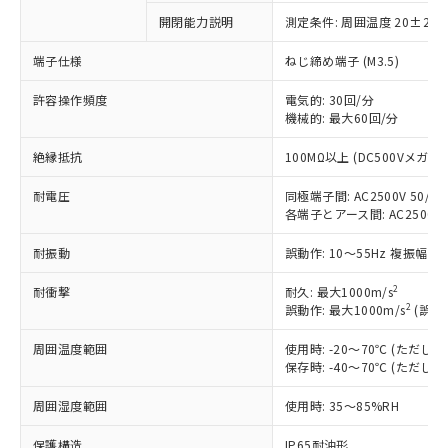
対応予定：EU RoHS指令（10物質）の非含
開閉能力説明
測定条件: 周囲温度 20±2℃
ご利用条件
有に対応した製品に切り替える予定のある
商品です。
端子仕様
ねじ締め端子 (M3.5)
対応予定なし：EU RoHS指令（10物質）の
以下の条件をお読みいただき、同意のうえ
非含有に非対応の商品で、対応品を出す予
許容操作頻度
電気的: 30回/分
ご利用ください。
定はありません。
機械的: 最大60回/分
調査・確認中：EU RoHS指令（10物質）の
本サービスは、当社制御機器事業取扱
※1 中国RoHS○×表
絶縁抵抗
100MΩ以上 (DC500Vメガ)
非含有の対応状況を調査中または確認中の
商品の当社在庫状況および標準価格
商品です。
(税抜)を提供させていただくもので
耐電圧
同極端子間: AC2500V 50/60H
「○」：最大均質材料含有率が中国RoHSの
非該当品：ライセンス料など無形物で、有
す。
各端子とアース間: AC2500V 50
基準値以下であることを示します。
害物質有無と関係のない商品です。
当社制御機器事業取扱商品の中には、
「×」：最大均質材料含有率が中国RoHSの
仕入先様の事情により、非含有部品として
本サービスの対象外となる商品もある
耐振動
誤動作: 10～55Hz 複振幅 1
基準値を超えていることを示します。
いたものが、含有品と判明した場合などや
当社は、これら貴社製品のうち、外国
ことをご了承ください。
「－」：未確認です。当社販売部門へお問
むを得ず変更することがあります。
為替および外国貿易法に定める商品
2
耐衝撃
耐久: 最大1000m/s
在庫状況および標準価格照会結果は、
い合わせください。
2
（以下｢規制貨物等」という）を輸出
誤動作: 最大1000m/s
(誤動
記載している更新日時点での社内デー
*EU RoHS指令（10物質）：
または国外への提供する場合は、日本
記
タに基づき作成されるものであり、閲
説明
鉛(Pb) 1000ppm以下、 水銀(Hg) 1000ppm以下、 カド
*中国RoHS10物質の基準値 (GB/T26572)：
周囲温度範囲
使用時: -20～70℃ (ただ
国政府の輸出許可(または役務取引許
号
覧された時点での実際の在庫および標
ミウム(Cd) 100ppm以下、
Pb(鉛) :1000ppm、 Hg(水銀) : 1000ppm、 Cd(カドミウ
保存時: -40～70℃ (ただ
可)を取得するなどの必要な手続きを
六価クロム(Cr(Ⅵ)) 1000ppm以下、ポリ臭化ビフェニル
ム) : 100ppm、
準価格とは異なる場合があることをご
類(PBB) 1000ppm以下、ポリ臭化ジフェニルエーテル類
Cr(Ⅵ)(六価クロム) : 1000ppm、 PBBs(ポリ臭化ビフェ
とります。
了承ください。
(PBDE) 1000ppm以下、フタル酸ビス(2-エチルヘキシ
○
一定数以上の在庫あり
周囲湿度範囲
使用時: 35～85%RH
ニル類) : 1000ppm、 PBDEs(ポリ臭化ジフェニルエーテ
当社は規制貨物を破棄する場合は、完
ル) (DEHP)(別名：DOP) 1000ppm以下、フタル酸ブチ
正式な納期状況および標準価格はお客
ル類) : 1000ppm、
ルベンジル（BBP） 1000ppm以下、フタル酸ジブチル
全に破砕するなど、違法に輸出されな
DBP(フタル酸ジブチル) : 1000ppm、 DIBP(フタル酸ジ
様のお取引先、またはお客様担当のオ
保護構造
IP65耐油形
（DBP） 1000ppm以下、フタル酸ジイソブチル