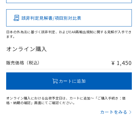
この製品の規格認証/適合状況ページへ
Pb
Hg
Cd
Cr(VI)
その他の認証はこちらのページからご検索ください
該非判定見解書/項目別対比表
O
O
O
O
日本の外為法に基づく該非判定、およびEAR再輸出規制に関する見解が入手でき
ます。
"対応済み"や非含有の記載がされた商品であっても、流通
在庫等で未対応品が混在する可能性があります。
オンライン購入
非含有品が必要な際は、弊社営業部門もしくは販売店へお
問い合わせください。
¥ 1,450
販売価格（税込）
この製品のRoHS/REACH対応状況ページへ
カートに追加
オンライン購入における出荷予定日は、カートに追加～「ご購入手続き：価
格・納期の確認」画面にてご確認ください。
カートをみる