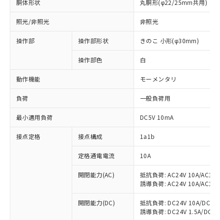
胴体形状
丸胴形(φ22/25mm共用)
照光/非照光
非照光
操作部
操作部形状
きのこ 小形(φ30mm)
操作部色
白
動作機能
モーメンタリ
負荷
一般負荷用
最小適用負荷
DC5V 10mA
接点定格
接点構成
1a1b
定格通電電流
10A
※1 対応状況
開閉能力(AC)
抵抗負荷: AC24V 10A/AC110V
誘導負荷: AC24V 10A/AC110V
対応済み：EU RoHS指令（10物質）の
開閉能力(DC)
抵抗負荷: DC24V 10A/DC110V
非含有に対応した製品が提供可能な商品で
誘導負荷: DC24V 1.5A/DC110V
す。