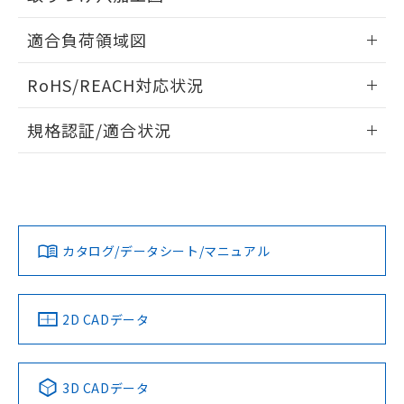
るもので、過去に遡って非含有を証明する
指します。
ものではありません。
情報更新：2026/05/21
適合負荷領域図
また、RoHS指令のフタル酸エステル類４
物質の対応では、対応完了までの期間は出
情報更新：2026/05/21
荷製品に未対応品が混在することから備考
RoHS/REACH対応状況
欄に対応日を記載しておりました。
既に当社にて対応品への在庫切替を完了
情報更新：2026/7/29
規格認証/適合状況
していることから、特段のことがない限
り、2022年1月12日より割愛しておりま
EU RoHS
注意事項・凡例
す。
UL認証
CSA認証
CEマーキング
Yes
Yes
Yes
対応状況
対応予定月
※1
※2
カタログ/データシート/マニュアル
対応済み
LR型式承認
DNV型式承認
BV型式承認
KR型式承
（イギリス
（ノルウェー
（フランス
（韓国
船舶規格）
船舶規格）
船舶規格）
船舶規格
中国 RoHS
注意事項・凡例
2D CADデータ
No
No
No
No
中国 RoHS表
※1 ※2
3D CADデータ