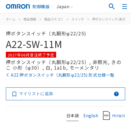
制御機器
Japan
ホーム
>
商品情報
>
商品カテゴリ
>
スイッチ
>
押ボタンスイッチ/表示灯
押ボタンスイッチ（丸胴形φ22/25)
A22-SW-11M
2027年06月受注終了予定
押ボタンスイッチ（丸胴形φ22/25）, 非照光, きの
こ 小形（φ30）, 白, 1a1b, モーメンタリ
A22 押ボタンスイッチ（丸胴形φ22/25) 形式仕様一覧
マイリストに追加
日本語
English
PDF出力