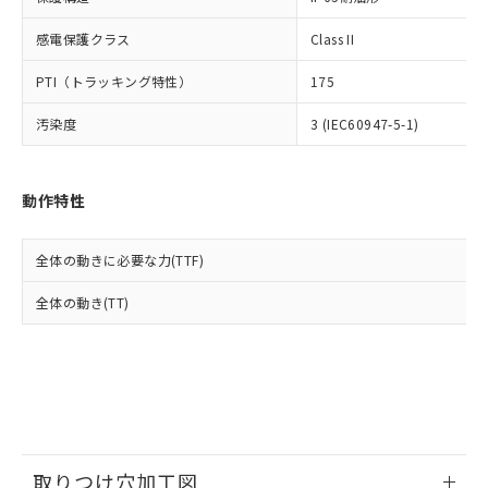
イソブチル) : 1000ppm、 BBP(フタル酸ブチルベンジ
△
一定数には満たないが在庫あり
いよう必要な手段を講じます。
ムロン制御機器販売店・当社販売員に
(DIBP) 1000ppm以下
ル) : 1000ppm、
当社は貴社製品を、核兵器、ミサイ
但し、RoHS指令で産業用監視および制御機器に対する
DEHP(フタル酸ビス(2-エチルヘキシル)) : 1000ppm
ご相談ください。
感電保護クラス
Class II
適用除外項目は除く。
ル、化学兵器、生物兵器またはその他
－
在庫なし(最新の在庫状況につ
オムロン制御機器販売店や当社販売拠
フタル酸エステル類の４物質については閾値を超える意
武器並びにこれらの製造装置等に一切
いては、お客様のお取引先、ま
PTI（トラッキング特性）
175
図的な使用がないことを確認しています。
点は「
販売ネットワーク
」をご確認
※2 環境保護使用期限
使用いたしません。
たはお客様担当のオムロン制御
ください。
当社は、貴社製品を第三者に販売する
汚染度
3 (IEC60947-5-1)
機器販売店・当社販売員にご確
在庫状況および標準価格結果を当社の
※2 対応予定月
「ｅ」：有害物質（10物質）のすべてが基
場合は、上記1、2および3の内容を当
認ください)
事前の承諾なく第三者に漏洩または開
準値以下であることを示します。
該第三者に通知します。また当社は、
示しないようお願いします。
部品在庫の切り替え状況などにより、予定
「10」：通常の使用状況下において有害物
販売先および販売に係わる関係者が違
マイパーツ機能（部品リスト作成サー
動作特性
空
受注生産機種、また在庫状況の
月が前後することがあります。
質が外部に漏えいし、環境に深刻な影響を
法に輸出するおそれがある場合は、取
ビス）をご利用いただくには、I-Web
白
情報を公開していない機種
及ぼさない年数を意味します。
り引きをいたしません。
メンバーズにご登録されている必要が
「－」：未確認です。当社販売部門へお問
全体の動きに必要な力(TTF)
あります。
い合わせください。
お客様が当ウェブサイト上で当社にご
全体の動き(TT)
※3 非含有証明書ダウンロード
登録された部品リストについて、当社
および当社の共同利用者が、当社の製
下記の非含有証明書をダウンロードするこ
品・サービスに関するお客様との取
とができます。
合意する
キャンセル
引・商談に必要な範囲で利用すること
をご了承ください。
EU RoHS指令（10物質）の非含有証明書
※当社の共同利用者とは、
"個人情報
51物質の非含有証明書（当社基準）
の共同利用に関して"
の「1.共同利
※本証明書は発行日時点で非含有を証明す
用者の範囲」に記載されている法人を
取りつけ穴加工図