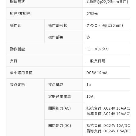
胴体形状
丸胴形(φ22/25mm共用)
照光/非照光
非照光
操作部
操作部形状
きのこ 小形(φ30mm)
操作部色
赤
動作機能
モーメンタリ
負荷
一般負荷用
最小適用負荷
DC5V 10mA
※1 対応状況
接点定格
接点構成
1a
対応済み：EU RoHS指令（10物質）の
定格通電電流
10A
非含有に対応した製品が提供可能な商品で
開閉能力(AC)
抵抗負荷: AC24V 10A/AC110V
す。
誘導負荷: AC24V 10A/AC110V
対応予定：EU RoHS指令（10物質）の非含
ご利用条件
有に対応した製品に切り替える予定のある
開閉能力(DC)
抵抗負荷: DC24V 10A/DC110V
商品です。
誘導負荷: DC24V 1.5A/DC110V
対応予定なし：EU RoHS指令（10物質）の