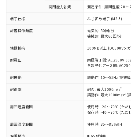
以下の条件をお読みいただき、同意のうえ
非含有に非対応の商品で、対応品を出す予
開閉能力説明
測定条件: 周囲温度 20±2℃
ご利用ください。
定はありません。
調査・確認中：EU RoHS指令（10物質）の
端子仕様
ねじ締め端子 (M3.5)
本サービスは、当社制御機器事業取扱
※1 中国RoHS○×表
非含有の対応状況を調査中または確認中の
商品の当社在庫状況および標準価格
商品です。
許容操作頻度
電気的: 30回/分
(税抜)を提供させていただくもので
「○」：最大均質材料含有率が中国RoHSの
機械的: 最大60回/分
非該当品：ライセンス料など無形物で、有
す。
基準値以下であることを示します。
害物質有無と関係のない商品です。
当社制御機器事業取扱商品の中には、
絶縁抵抗
100MΩ以上 (DC500Vメガ)
「×」：最大均質材料含有率が中国RoHSの
仕入先様の事情により、非含有部品として
本サービスの対象外となる商品もある
基準値を超えていることを示します。
いたものが、含有品と判明した場合などや
当社は、これら貴社製品のうち、外国
ことをご了承ください。
耐電圧
同極端子間: AC2500V 50/60H
「－」：未確認です。当社販売部門へお問
むを得ず変更することがあります。
為替および外国貿易法に定める商品
在庫状況および標準価格照会結果は、
各端子とアース間: AC2500V 50
い合わせください。
（以下｢規制貨物等」という）を輸出
記載している更新日時点での社内デー
*EU RoHS指令（10物質）：
または国外への提供する場合は、日本
耐振動
誤動作: 10～55Hz 複振幅 1
記
タに基づき作成されるものであり、閲
説明
鉛(Pb) 1000ppm以下、 水銀(Hg) 1000ppm以下、 カド
*中国RoHS10物質の基準値 (GB/T26572)：
国政府の輸出許可(または役務取引許
号
覧された時点での実際の在庫および標
ミウム(Cd) 100ppm以下、
Pb(鉛) :1000ppm、 Hg(水銀) : 1000ppm、 Cd(カドミウ
可)を取得するなどの必要な手続きを
2
六価クロム(Cr(Ⅵ)) 1000ppm以下、ポリ臭化ビフェニル
耐衝撃
耐久: 最大1000m/s
ム) : 100ppm、
準価格とは異なる場合があることをご
類(PBB) 1000ppm以下、ポリ臭化ジフェニルエーテル類
2
Cr(Ⅵ)(六価クロム) : 1000ppm、 PBBs(ポリ臭化ビフェ
誤動作: 最大1000m/s
(誤動
とります。
了承ください。
(PBDE) 1000ppm以下、フタル酸ビス(2-エチルヘキシ
○
一定数以上の在庫あり
ニル類) : 1000ppm、 PBDEs(ポリ臭化ジフェニルエーテ
当社は規制貨物を破棄する場合は、完
ル) (DEHP)(別名：DOP) 1000ppm以下、フタル酸ブチ
正式な納期状況および標準価格はお客
ル類) : 1000ppm、
周囲温度範囲
使用時: -20～70℃ (ただ
ルベンジル（BBP） 1000ppm以下、フタル酸ジブチル
全に破砕するなど、違法に輸出されな
DBP(フタル酸ジブチル) : 1000ppm、 DIBP(フタル酸ジ
様のお取引先、またはお客様担当のオ
（DBP） 1000ppm以下、フタル酸ジイソブチル
保存時: -40～70℃ (ただ
イソブチル) : 1000ppm、 BBP(フタル酸ブチルベンジ
△
一定数には満たないが在庫あり
いよう必要な手段を講じます。
ムロン制御機器販売店・当社販売員に
(DIBP) 1000ppm以下
ル) : 1000ppm、
当社は貴社製品を、核兵器、ミサイ
但し、RoHS指令で産業用監視および制御機器に対する
DEHP(フタル酸ビス(2-エチルヘキシル)) : 1000ppm
ご相談ください。
周囲湿度範囲
使用時: 35～85%RH
適用除外項目は除く。
ル、化学兵器、生物兵器またはその他
－
在庫なし(最新の在庫状況につ
オムロン制御機器販売店や当社販売拠
フタル酸エステル類の４物質については閾値を超える意
武器並びにこれらの製造装置等に一切
いては、お客様のお取引先、ま
図的な使用がないことを確認しています。
点は「
販売ネットワーク
」をご確認
保護構造
IP65耐油形