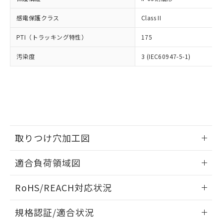
※2 環境保護使用期限
使用いたしません。
たはお客様担当のオムロン制御
ください。
当社は、貴社製品を第三者に販売する
機器販売店・当社販売員にご確
感電保護クラス
Class II
在庫状況および標準価格結果を当社の
※2 対応予定月
「ｅ」：有害物質（10物質）のすべてが基
場合は、上記1、2および3の内容を当
認ください)
事前の承諾なく第三者に漏洩または開
準値以下であることを示します。
該第三者に通知します。また当社は、
PTI（トラッキング特性）
175
示しないようお願いします。
部品在庫の切り替え状況などにより、予定
「10」：通常の使用状況下において有害物
販売先および販売に係わる関係者が違
マイパーツ機能（部品リスト作成サー
空
受注生産機種、また在庫状況の
月が前後することがあります。
質が外部に漏えいし、環境に深刻な影響を
汚染度
3 (IEC60947-5-1)
法に輸出するおそれがある場合は、取
ビス）をご利用いただくには、I-Web
白
情報を公開していない機種
及ぼさない年数を意味します。
り引きをいたしません。
メンバーズにご登録されている必要が
「－」：未確認です。当社販売部門へお問
あります。
い合わせください。
お客様が当ウェブサイト上で当社にご
※3 非含有証明書ダウンロード
登録された部品リストについて、当社
および当社の共同利用者が、当社の製
下記の非含有証明書をダウンロードするこ
品・サービスに関するお客様との取
とができます。
合意する
キャンセル
引・商談に必要な範囲で利用すること
取りつけ穴加工図
をご了承ください。
EU RoHS指令（10物質）の非含有証明書
※当社の共同利用者とは、
"個人情報
情報更新：2026/05/21
51物質の非含有証明書（当社基準）
適合負荷領域図
の共同利用に関して"
の「1.共同利
※本証明書は発行日時点で非含有を証明す
用者の範囲」に記載されている法人を
情報更新：2026/05/21
るもので、過去に遡って非含有を証明する
指します。
RoHS/REACH対応状況
ものではありません。
また、RoHS指令のフタル酸エステル類４
情報更新：
規格認証/適合状況
物質の対応では、対応完了までの期間は出