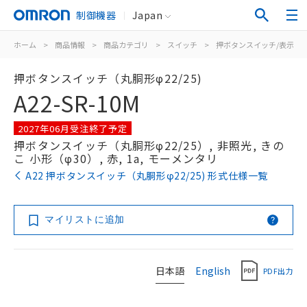
制御機器
Japan
ホーム
>
商品情報
>
商品カテゴリ
>
スイッチ
>
押ボタンスイッチ/表示灯
押ボタンスイッチ（丸胴形φ22/25)
A22-SR-10M
2027年06月受注終了予定
押ボタンスイッチ（丸胴形φ22/25）, 非照光, きの
こ 小形（φ30）, 赤, 1a, モーメンタリ
A22 押ボタンスイッチ（丸胴形φ22/25) 形式仕様一覧
マイリストに追加
日本語
English
PDF出力