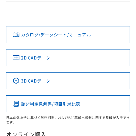
荷製品に未対応品が混在することから備考
EU RoHS
注意事項・凡例
欄に対応日を記載しておりました。
UL認証
CSA認証
CEマーキング
既に当社にて対応品への在庫切替を完了
していることから、特段のことがない限
Yes
Yes
Yes
対応状況
対応予定月
※1
※2
り、2022年1月12日より割愛しておりま
す。
カタログ/データシート/マニュアル
対応済み
LR型式承認
DNV型式承認
BV型式承認
KR型式承
（イギリス
（ノルウェー
（フランス
（韓国
船舶規格）
船舶規格）
船舶規格）
船舶規格
中国 RoHS
注意事項・凡例
2D CADデータ
No
No
No
No
中国 RoHS表
※1 ※2
3D CADデータ
この製品の規格認証/適合状況ページへ
Pb
Hg
Cd
Cr(VI)
その他の認証はこちらのページからご検索ください
該非判定見解書/項目別対比表
O
O
O
O
日本の外為法に基づく該非判定、およびEAR再輸出規制に関する見解が入手でき
ます。
"対応済み"や非含有の記載がされた商品であっても、流通
在庫等で未対応品が混在する可能性があります。
オンライン購入