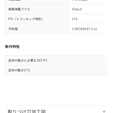
イソブチル) : 1000ppm、 BBP(フタル酸ブチルベンジ
△
一定数には満たないが在庫あり
いよう必要な手段を講じます。
ムロン制御機器販売店・当社販売員に
(DIBP) 1000ppm以下
ル) : 1000ppm、
当社は貴社製品を、核兵器、ミサイ
但し、RoHS指令で産業用監視および制御機器に対する
DEHP(フタル酸ビス(2-エチルヘキシル)) : 1000ppm
ご相談ください。
感電保護クラス
Class II
適用除外項目は除く。
ル、化学兵器、生物兵器またはその他
－
在庫なし(最新の在庫状況につ
オムロン制御機器販売店や当社販売拠
フタル酸エステル類の４物質については閾値を超える意
武器並びにこれらの製造装置等に一切
いては、お客様のお取引先、ま
PTI（トラッキング特性）
175
図的な使用がないことを確認しています。
点は「
販売ネットワーク
」をご確認
※2 環境保護使用期限
使用いたしません。
たはお客様担当のオムロン制御
ください。
当社は、貴社製品を第三者に販売する
汚染度
3 (IEC60947-5-1)
機器販売店・当社販売員にご確
在庫状況および標準価格結果を当社の
※2 対応予定月
「ｅ」：有害物質（10物質）のすべてが基
場合は、上記1、2および3の内容を当
認ください)
事前の承諾なく第三者に漏洩または開
準値以下であることを示します。
該第三者に通知します。また当社は、
示しないようお願いします。
部品在庫の切り替え状況などにより、予定
「10」：通常の使用状況下において有害物
販売先および販売に係わる関係者が違
マイパーツ機能（部品リスト作成サー
動作特性
空
受注生産機種、また在庫状況の
月が前後することがあります。
質が外部に漏えいし、環境に深刻な影響を
法に輸出するおそれがある場合は、取
ビス）をご利用いただくには、I-Web
白
情報を公開していない機種
及ぼさない年数を意味します。
り引きをいたしません。
メンバーズにご登録されている必要が
「－」：未確認です。当社販売部門へお問
全体の動きに必要な力(TTF)
あります。
い合わせください。
お客様が当ウェブサイト上で当社にご
全体の動き(TT)
※3 非含有証明書ダウンロード
登録された部品リストについて、当社
および当社の共同利用者が、当社の製
下記の非含有証明書をダウンロードするこ
品・サービスに関するお客様との取
とができます。
合意する
キャンセル
引・商談に必要な範囲で利用すること
をご了承ください。
EU RoHS指令（10物質）の非含有証明書
※当社の共同利用者とは、
"個人情報
51物質の非含有証明書（当社基準）
の共同利用に関して"
の「1.共同利
※本証明書は発行日時点で非含有を証明す
用者の範囲」に記載されている法人を
取りつけ穴加工図