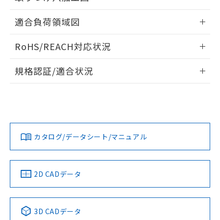
るもので、過去に遡って非含有を証明する
指します。
ものではありません。
情報更新：2026/05/21
適合負荷領域図
また、RoHS指令のフタル酸エステル類４
物質の対応では、対応完了までの期間は出
情報更新：2026/05/21
荷製品に未対応品が混在することから備考
RoHS/REACH対応状況
欄に対応日を記載しておりました。
既に当社にて対応品への在庫切替を完了
情報更新：2026/7/29
規格認証/適合状況
していることから、特段のことがない限
り、2022年1月12日より割愛しておりま
EU RoHS
注意事項・凡例
す。
UL認証
CSA認証
CEマーキング
Yes
Yes
Yes
対応状況
対応予定月
※1
※2
カタログ/データシート/マニュアル
対応済み
LR型式承認
DNV型式承認
BV型式承認
KR型式承
（イギリス
（ノルウェー
（フランス
（韓国
船舶規格）
船舶規格）
船舶規格）
船舶規格
中国 RoHS
注意事項・凡例
2D CADデータ
No
No
No
No
中国 RoHS表
※1 ※2
3D CADデータ