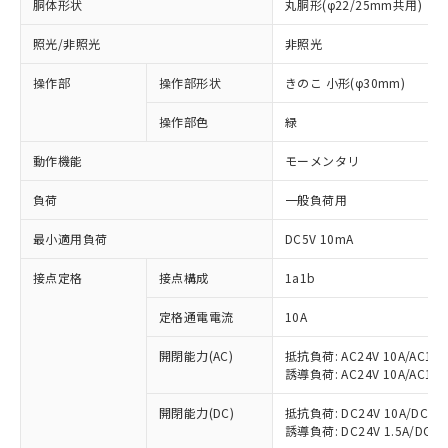
胴体形状
丸胴形(φ22/25mm共用)
照光/非照光
非照光
操作部
操作部形状
きのこ 小形(φ30mm)
操作部色
緑
動作機能
モーメンタリ
負荷
一般負荷用
最小適用負荷
DC5V 10mA
接点定格
接点構成
1a1b
定格通電電流
10A
※1 対応状況
開閉能力(AC)
抵抗負荷: AC24V 10A/AC110V
誘導負荷: AC24V 10A/AC110V
対応済み：EU RoHS指令（10物質）の
開閉能力(DC)
抵抗負荷: DC24V 10A/DC110V
非含有に対応した製品が提供可能な商品で
誘導負荷: DC24V 1.5A/DC110V
す。