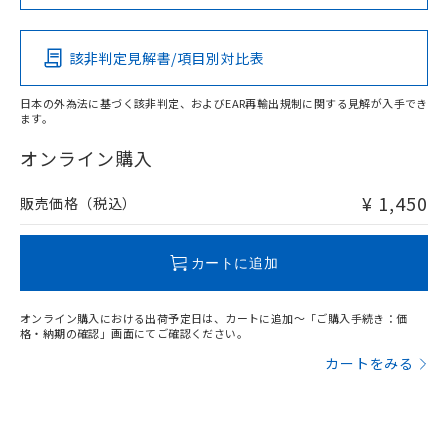
この製品の規格認証/適合状況ページへ
Pb
Hg
Cd
Cr(VI)
その他の認証はこちらのページからご検索ください
該非判定見解書/項目別対比表
O
O
O
O
日本の外為法に基づく該非判定、およびEAR再輸出規制に関する見解が入手でき
ます。
"対応済み"や非含有の記載がされた商品であっても、流通
在庫等で未対応品が混在する可能性があります。
オンライン購入
非含有品が必要な際は、弊社営業部門もしくは販売店へお
問い合わせください。
¥ 1,450
販売価格（税込）
この製品のRoHS/REACH対応状況ページへ
カートに追加
オンライン購入における出荷予定日は、カートに追加～「ご購入手続き：価
格・納期の確認」画面にてご確認ください。
カートをみる