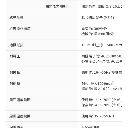
対応予定：EU RoHS指令（10物質）の非含
開閉能力説明
測定条件: 周囲温度 20±2℃
ご利用条件
有に対応した製品に切り替える予定のある
商品です。
端子仕様
ねじ締め端子 (M3.5)
対応予定なし：EU RoHS指令（10物質）の
以下の条件をお読みいただき、同意のうえ
非含有に非対応の商品で、対応品を出す予
許容操作頻度
電気的: 30回/分
ご利用ください。
定はありません。
機械的: 最大60回/分
調査・確認中：EU RoHS指令（10物質）の
本サービスは、当社制御機器事業取扱
※1 中国RoHS○×表
絶縁抵抗
100MΩ以上 (DC500Vメガ)
非含有の対応状況を調査中または確認中の
商品の当社在庫状況および標準価格
商品です。
(税抜)を提供させていただくもので
耐電圧
同極端子間: AC2500V 50/60H
「○」：最大均質材料含有率が中国RoHSの
非該当品：ライセンス料など無形物で、有
す。
各端子とアース間: AC2500V 50
基準値以下であることを示します。
害物質有無と関係のない商品です。
当社制御機器事業取扱商品の中には、
「×」：最大均質材料含有率が中国RoHSの
仕入先様の事情により、非含有部品として
本サービスの対象外となる商品もある
耐振動
誤動作: 10～55Hz 複振幅 1
基準値を超えていることを示します。
いたものが、含有品と判明した場合などや
当社は、これら貴社製品のうち、外国
ことをご了承ください。
「－」：未確認です。当社販売部門へお問
むを得ず変更することがあります。
為替および外国貿易法に定める商品
2
耐衝撃
耐久: 最大1000m/s
在庫状況および標準価格照会結果は、
い合わせください。
2
（以下｢規制貨物等」という）を輸出
誤動作: 最大1000m/s
(誤動
記載している更新日時点での社内デー
*EU RoHS指令（10物質）：
または国外への提供する場合は、日本
記
タに基づき作成されるものであり、閲
説明
鉛(Pb) 1000ppm以下、 水銀(Hg) 1000ppm以下、 カド
*中国RoHS10物質の基準値 (GB/T26572)：
周囲温度範囲
使用時: -20～70℃ (ただ
国政府の輸出許可(または役務取引許
号
覧された時点での実際の在庫および標
ミウム(Cd) 100ppm以下、
Pb(鉛) :1000ppm、 Hg(水銀) : 1000ppm、 Cd(カドミウ
保存時: -40～70℃ (ただ
可)を取得するなどの必要な手続きを
六価クロム(Cr(Ⅵ)) 1000ppm以下、ポリ臭化ビフェニル
ム) : 100ppm、
準価格とは異なる場合があることをご
類(PBB) 1000ppm以下、ポリ臭化ジフェニルエーテル類
Cr(Ⅵ)(六価クロム) : 1000ppm、 PBBs(ポリ臭化ビフェ
とります。
了承ください。
(PBDE) 1000ppm以下、フタル酸ビス(2-エチルヘキシ
○
一定数以上の在庫あり
周囲湿度範囲
使用時: 35～85%RH
ニル類) : 1000ppm、 PBDEs(ポリ臭化ジフェニルエーテ
当社は規制貨物を破棄する場合は、完
ル) (DEHP)(別名：DOP) 1000ppm以下、フタル酸ブチ
正式な納期状況および標準価格はお客
ル類) : 1000ppm、
ルベンジル（BBP） 1000ppm以下、フタル酸ジブチル
全に破砕するなど、違法に輸出されな
DBP(フタル酸ジブチル) : 1000ppm、 DIBP(フタル酸ジ
様のお取引先、またはお客様担当のオ
保護構造
IP65耐油形
（DBP） 1000ppm以下、フタル酸ジイソブチル