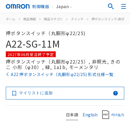
制御機器
Japan
ホーム
>
商品情報
>
商品カテゴリ
>
スイッチ
>
押ボタンスイッチ/表示灯
押ボタンスイッチ（丸胴形φ22/25)
A22-SG-11M
2027年06月受注終了予定
押ボタンスイッチ（丸胴形φ22/25）, 非照光, きの
こ 小形（φ30）, 緑, 1a1b, モーメンタリ
A22 押ボタンスイッチ（丸胴形φ22/25) 形式仕様一覧
マイリストに追加
日本語
English
PDF出力