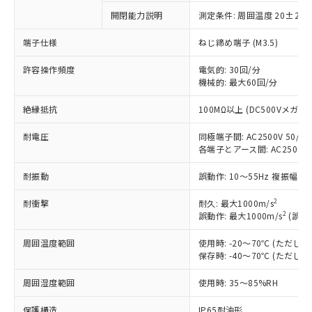
以下の条件をお読みいただき、同意のうえ
非含有に非対応の商品で、対応品を出す予
開閉能力説明
測定条件: 周囲温度 20±2℃
ご利用ください。
定はありません。
調査・確認中：EU RoHS指令（10物質）の
端子仕様
ねじ締め端子 (M3.5)
本サービスは、当社制御機器事業取扱
※1 中国RoHS○×表
非含有の対応状況を調査中または確認中の
商品の当社在庫状況および標準価格
商品です。
許容操作頻度
電気的: 30回/分
(税抜)を提供させていただくもので
「○」：最大均質材料含有率が中国RoHSの
機械的: 最大60回/分
非該当品：ライセンス料など無形物で、有
す。
基準値以下であることを示します。
害物質有無と関係のない商品です。
当社制御機器事業取扱商品の中には、
絶縁抵抗
100MΩ以上 (DC500Vメガ)
「×」：最大均質材料含有率が中国RoHSの
仕入先様の事情により、非含有部品として
本サービスの対象外となる商品もある
基準値を超えていることを示します。
いたものが、含有品と判明した場合などや
当社は、これら貴社製品のうち、外国
ことをご了承ください。
耐電圧
同極端子間: AC2500V 50/60H
「－」：未確認です。当社販売部門へお問
むを得ず変更することがあります。
為替および外国貿易法に定める商品
在庫状況および標準価格照会結果は、
各端子とアース間: AC2500V 50
い合わせください。
（以下｢規制貨物等」という）を輸出
記載している更新日時点での社内デー
*EU RoHS指令（10物質）：
または国外への提供する場合は、日本
耐振動
誤動作: 10～55Hz 複振幅 1
記
タに基づき作成されるものであり、閲
説明
鉛(Pb) 1000ppm以下、 水銀(Hg) 1000ppm以下、 カド
*中国RoHS10物質の基準値 (GB/T26572)：
国政府の輸出許可(または役務取引許
号
覧された時点での実際の在庫および標
ミウム(Cd) 100ppm以下、
Pb(鉛) :1000ppm、 Hg(水銀) : 1000ppm、 Cd(カドミウ
可)を取得するなどの必要な手続きを
2
六価クロム(Cr(Ⅵ)) 1000ppm以下、ポリ臭化ビフェニル
耐衝撃
耐久: 最大1000m/s
ム) : 100ppm、
準価格とは異なる場合があることをご
類(PBB) 1000ppm以下、ポリ臭化ジフェニルエーテル類
2
Cr(Ⅵ)(六価クロム) : 1000ppm、 PBBs(ポリ臭化ビフェ
誤動作: 最大1000m/s
(誤動
とります。
了承ください。
(PBDE) 1000ppm以下、フタル酸ビス(2-エチルヘキシ
○
一定数以上の在庫あり
ニル類) : 1000ppm、 PBDEs(ポリ臭化ジフェニルエーテ
当社は規制貨物を破棄する場合は、完
ル) (DEHP)(別名：DOP) 1000ppm以下、フタル酸ブチ
正式な納期状況および標準価格はお客
ル類) : 1000ppm、
周囲温度範囲
使用時: -20～70℃ (ただ
ルベンジル（BBP） 1000ppm以下、フタル酸ジブチル
全に破砕するなど、違法に輸出されな
DBP(フタル酸ジブチル) : 1000ppm、 DIBP(フタル酸ジ
様のお取引先、またはお客様担当のオ
（DBP） 1000ppm以下、フタル酸ジイソブチル
保存時: -40～70℃ (ただ
イソブチル) : 1000ppm、 BBP(フタル酸ブチルベンジ
△
一定数には満たないが在庫あり
いよう必要な手段を講じます。
ムロン制御機器販売店・当社販売員に
(DIBP) 1000ppm以下
ル) : 1000ppm、
当社は貴社製品を、核兵器、ミサイ
但し、RoHS指令で産業用監視および制御機器に対する
DEHP(フタル酸ビス(2-エチルヘキシル)) : 1000ppm
ご相談ください。
周囲湿度範囲
使用時: 35～85%RH
適用除外項目は除く。
ル、化学兵器、生物兵器またはその他
－
在庫なし(最新の在庫状況につ
オムロン制御機器販売店や当社販売拠
フタル酸エステル類の４物質については閾値を超える意
武器並びにこれらの製造装置等に一切
いては、お客様のお取引先、ま
図的な使用がないことを確認しています。
点は「
販売ネットワーク
」をご確認
保護構造
IP65耐油形