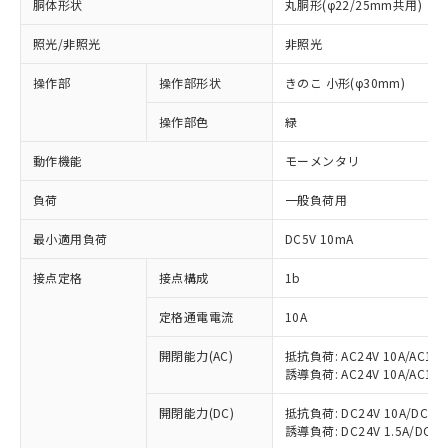
胴体形状
丸胴形(φ22/25mm共用)
照光/非照光
非照光
操作部
操作部形状
きのこ 小形(φ30mm)
操作部色
緑
動作機能
モーメンタリ
負荷
一般負荷用
最小適用負荷
DC5V 10mA
※1 対応状況
接点定格
接点構成
1b
対応済み：EU RoHS指令（10物質）の
定格通電電流
10A
非含有に対応した製品が提供可能な商品で
開閉能力(AC)
抵抗負荷: AC24V 10A/AC110V
す。
誘導負荷: AC24V 10A/AC110V
対応予定：EU RoHS指令（10物質）の非含
ご利用条件
有に対応した製品に切り替える予定のある
開閉能力(DC)
抵抗負荷: DC24V 10A/DC110V
商品です。
誘導負荷: DC24V 1.5A/DC110V
対応予定なし：EU RoHS指令（10物質）の