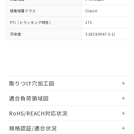
※2 環境保護使用期限
使用いたしません。
たはお客様担当のオムロン制御
ください。
当社は、貴社製品を第三者に販売する
機器販売店・当社販売員にご確
感電保護クラス
Class II
在庫状況および標準価格結果を当社の
※2 対応予定月
「ｅ」：有害物質（10物質）のすべてが基
場合は、上記1、2および3の内容を当
認ください)
事前の承諾なく第三者に漏洩または開
準値以下であることを示します。
該第三者に通知します。また当社は、
PTI（トラッキング特性）
175
示しないようお願いします。
部品在庫の切り替え状況などにより、予定
「10」：通常の使用状況下において有害物
販売先および販売に係わる関係者が違
マイパーツ機能（部品リスト作成サー
空
受注生産機種、また在庫状況の
月が前後することがあります。
質が外部に漏えいし、環境に深刻な影響を
汚染度
3 (IEC60947-5-1)
法に輸出するおそれがある場合は、取
ビス）をご利用いただくには、I-Web
白
情報を公開していない機種
及ぼさない年数を意味します。
り引きをいたしません。
メンバーズにご登録されている必要が
「－」：未確認です。当社販売部門へお問
あります。
い合わせください。
お客様が当ウェブサイト上で当社にご
※3 非含有証明書ダウンロード
登録された部品リストについて、当社
および当社の共同利用者が、当社の製
下記の非含有証明書をダウンロードするこ
品・サービスに関するお客様との取
とができます。
合意する
キャンセル
引・商談に必要な範囲で利用すること
取りつけ穴加工図
をご了承ください。
EU RoHS指令（10物質）の非含有証明書
※当社の共同利用者とは、
"個人情報
情報更新：2026/05/21
51物質の非含有証明書（当社基準）
適合負荷領域図
の共同利用に関して"
の「1.共同利
※本証明書は発行日時点で非含有を証明す
用者の範囲」に記載されている法人を
情報更新：2026/05/21
るもので、過去に遡って非含有を証明する
指します。
RoHS/REACH対応状況
ものではありません。
また、RoHS指令のフタル酸エステル類４
情報更新：2026/7/29
規格認証/適合状況
物質の対応では、対応完了までの期間は出