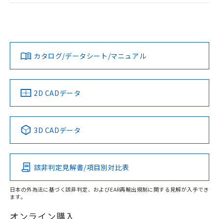
荷製品に未対応品が混在することから備考
EU RoHS
注意事項・凡例
欄に対応日を記載しておりました。
UL認証
CSA認証
CEマーキング
既に当社にて対応品への在庫切替を完了
していることから、特段のことがない限
Yes
Yes
Yes
対応状況
対応予定月
※1
※2
り、2022年1月12日より割愛しておりま
す。
カタログ/データシート/マニュアル
対応済み
LR型式承認
DNV型式承認
BV型式承認
KR型式承
（イギリス
（ノルウェー
（フランス
（韓国
船舶規格）
船舶規格）
船舶規格）
船舶規格
中国 RoHS
注意事項・凡例
2D CADデータ
No
No
No
No
中国 RoHS表
※1 ※2
3D CADデータ
この製品の規格認証/適合状況ページへ
Pb
Hg
Cd
Cr(VI)
その他の認証はこちらのページからご検索ください
該非判定見解書/項目別対比表
O
O
O
O
日本の外為法に基づく該非判定、およびEAR再輸出規制に関する見解が入手でき
ます。
"対応済み"や非含有の記載がされた商品であっても、流通
在庫等で未対応品が混在する可能性があります。
オンライン購入