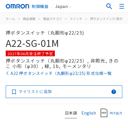
制御機器
Japan
ホーム
>
商品情報
>
商品カテゴリ
>
スイッチ
>
押ボタンスイッチ/表示灯
押ボタンスイッチ（丸胴形φ22/25)
A22-SG-01M
2027年06月受注終了予定
押ボタンスイッチ（丸胴形φ22/25）, 非照光, きの
こ 小形（φ30）, 緑, 1b, モーメンタリ
A22 押ボタンスイッチ（丸胴形φ22/25) 形式仕様一覧
マイリストに追加
日本語
English
PDF出力