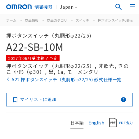
制御機器
Japan
ホーム
>
商品情報
>
商品カテゴリ
>
スイッチ
>
押ボタンスイッチ/表示灯
押ボタンスイッチ（丸胴形φ22/25)
A22-SB-10M
2027年06月受注終了予定
押ボタンスイッチ（丸胴形φ22/25）, 非照光, きの
こ 小形（φ30）, 黒, 1a, モーメンタリ
A22 押ボタンスイッチ（丸胴形φ22/25) 形式仕様一覧
マイリストに追加
日本語
English
PDF出力