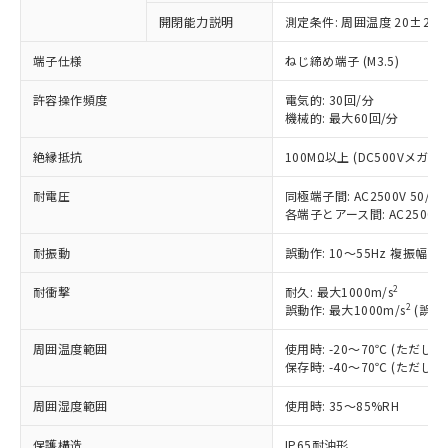
以下の条件をお読みいただき、同意のうえ
非含有に非対応の商品で、対応品を出す予
開閉能力説明
測定条件: 周囲温度 20±2℃
ご利用ください。
定はありません。
調査・確認中：EU RoHS指令（10物質）の
端子仕様
ねじ締め端子 (M3.5)
本サービスは、当社制御機器事業取扱
※1 中国RoHS○×表
非含有の対応状況を調査中または確認中の
商品の当社在庫状況および標準価格
商品です。
許容操作頻度
電気的: 30回/分
(税抜)を提供させていただくもので
「○」：最大均質材料含有率が中国RoHSの
機械的: 最大60回/分
非該当品：ライセンス料など無形物で、有
す。
基準値以下であることを示します。
害物質有無と関係のない商品です。
当社制御機器事業取扱商品の中には、
絶縁抵抗
100MΩ以上 (DC500Vメガ)
「×」：最大均質材料含有率が中国RoHSの
仕入先様の事情により、非含有部品として
本サービスの対象外となる商品もある
基準値を超えていることを示します。
いたものが、含有品と判明した場合などや
当社は、これら貴社製品のうち、外国
ことをご了承ください。
耐電圧
同極端子間: AC2500V 50/60H
「－」：未確認です。当社販売部門へお問
むを得ず変更することがあります。
為替および外国貿易法に定める商品
在庫状況および標準価格照会結果は、
各端子とアース間: AC2500V 50
い合わせください。
（以下｢規制貨物等」という）を輸出
記載している更新日時点での社内デー
*EU RoHS指令（10物質）：
または国外への提供する場合は、日本
耐振動
誤動作: 10～55Hz 複振幅 1
記
タに基づき作成されるものであり、閲
説明
鉛(Pb) 1000ppm以下、 水銀(Hg) 1000ppm以下、 カド
*中国RoHS10物質の基準値 (GB/T26572)：
国政府の輸出許可(または役務取引許
号
覧された時点での実際の在庫および標
ミウム(Cd) 100ppm以下、
Pb(鉛) :1000ppm、 Hg(水銀) : 1000ppm、 Cd(カドミウ
可)を取得するなどの必要な手続きを
2
六価クロム(Cr(Ⅵ)) 1000ppm以下、ポリ臭化ビフェニル
耐衝撃
耐久: 最大1000m/s
ム) : 100ppm、
準価格とは異なる場合があることをご
類(PBB) 1000ppm以下、ポリ臭化ジフェニルエーテル類
2
Cr(Ⅵ)(六価クロム) : 1000ppm、 PBBs(ポリ臭化ビフェ
誤動作: 最大1000m/s
(誤動
とります。
了承ください。
(PBDE) 1000ppm以下、フタル酸ビス(2-エチルヘキシ
○
一定数以上の在庫あり
ニル類) : 1000ppm、 PBDEs(ポリ臭化ジフェニルエーテ
当社は規制貨物を破棄する場合は、完
ル) (DEHP)(別名：DOP) 1000ppm以下、フタル酸ブチ
正式な納期状況および標準価格はお客
ル類) : 1000ppm、
周囲温度範囲
使用時: -20～70℃ (ただ
ルベンジル（BBP） 1000ppm以下、フタル酸ジブチル
全に破砕するなど、違法に輸出されな
DBP(フタル酸ジブチル) : 1000ppm、 DIBP(フタル酸ジ
様のお取引先、またはお客様担当のオ
（DBP） 1000ppm以下、フタル酸ジイソブチル
保存時: -40～70℃ (ただ
イソブチル) : 1000ppm、 BBP(フタル酸ブチルベンジ
△
一定数には満たないが在庫あり
いよう必要な手段を講じます。
ムロン制御機器販売店・当社販売員に
(DIBP) 1000ppm以下
ル) : 1000ppm、
当社は貴社製品を、核兵器、ミサイ
但し、RoHS指令で産業用監視および制御機器に対する
DEHP(フタル酸ビス(2-エチルヘキシル)) : 1000ppm
ご相談ください。
周囲湿度範囲
使用時: 35～85%RH
適用除外項目は除く。
ル、化学兵器、生物兵器またはその他
－
在庫なし(最新の在庫状況につ
オムロン制御機器販売店や当社販売拠
フタル酸エステル類の４物質については閾値を超える意
武器並びにこれらの製造装置等に一切
いては、お客様のお取引先、ま
図的な使用がないことを確認しています。
点は「
販売ネットワーク
」をご確認
保護構造
IP65耐油形