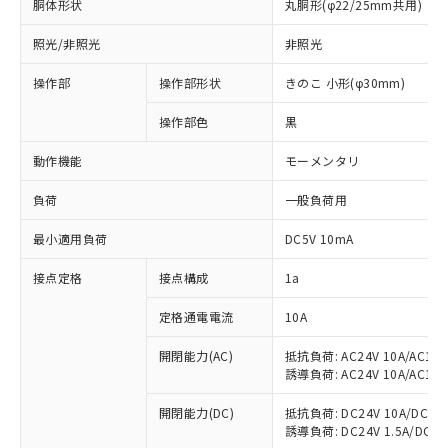
胴体形状
丸胴形(φ22/25mm共用)
照光/非照光
非照光
操作部
操作部形状
きのこ 小形(φ30mm)
操作部色
黒
動作機能
モーメンタリ
負荷
一般負荷用
最小適用負荷
DC5V 10mA
※1 対応状況
接点定格
接点構成
1a
対応済み：EU RoHS指令（10物質）の
定格通電電流
10A
非含有に対応した製品が提供可能な商品で
開閉能力(AC)
抵抗負荷: AC24V 10A/AC110V
す。
誘導負荷: AC24V 10A/AC110V
対応予定：EU RoHS指令（10物質）の非含
ご利用条件
有に対応した製品に切り替える予定のある
開閉能力(DC)
抵抗負荷: DC24V 10A/DC110V
商品です。
誘導負荷: DC24V 1.5A/DC110V
対応予定なし：EU RoHS指令（10物質）の