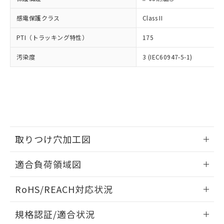
※2 環境保護使用期限
使用いたしません。
たはお客様担当のオムロン制御
ください。
当社は、貴社製品を第三者に販売する
機器販売店・当社販売員にご確
感電保護クラス
Class II
在庫状況および標準価格結果を当社の
※2 対応予定月
「ｅ」：有害物質（10物質）のすべてが基
場合は、上記1、2および3の内容を当
認ください)
事前の承諾なく第三者に漏洩または開
準値以下であることを示します。
該第三者に通知します。また当社は、
PTI（トラッキング特性）
175
示しないようお願いします。
部品在庫の切り替え状況などにより、予定
「10」：通常の使用状況下において有害物
販売先および販売に係わる関係者が違
マイパーツ機能（部品リスト作成サー
空
受注生産機種、また在庫状況の
月が前後することがあります。
質が外部に漏えいし、環境に深刻な影響を
汚染度
3 (IEC60947-5-1)
法に輸出するおそれがある場合は、取
ビス）をご利用いただくには、I-Web
白
情報を公開していない機種
及ぼさない年数を意味します。
り引きをいたしません。
メンバーズにご登録されている必要が
「－」：未確認です。当社販売部門へお問
あります。
い合わせください。
お客様が当ウェブサイト上で当社にご
※3 非含有証明書ダウンロード
登録された部品リストについて、当社
および当社の共同利用者が、当社の製
下記の非含有証明書をダウンロードするこ
品・サービスに関するお客様との取
とができます。
合意する
キャンセル
引・商談に必要な範囲で利用すること
取りつけ穴加工図
をご了承ください。
EU RoHS指令（10物質）の非含有証明書
※当社の共同利用者とは、
"個人情報
情報更新：2026/05/21
51物質の非含有証明書（当社基準）
適合負荷領域図
の共同利用に関して"
の「1.共同利
※本証明書は発行日時点で非含有を証明す
用者の範囲」に記載されている法人を
情報更新：2026/05/21
るもので、過去に遡って非含有を証明する
指します。
RoHS/REACH対応状況
ものではありません。
また、RoHS指令のフタル酸エステル類４
情報更新：2026/7/29
規格認証/適合状況
物質の対応では、対応完了までの期間は出