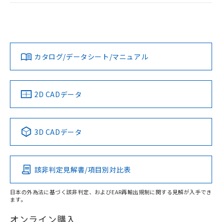
荷製品に未対応品が混在することから備考
EU RoHS
注意事項・凡例
欄に対応日を記載しておりました。
UL認証
CSA認証
CEマーキング
既に当社にて対応品への在庫切替を完了
していることから、特段のことがない限
Yes
Yes
Yes
対応状況
対応予定月
※1
※2
り、2022年1月12日より割愛しておりま
す。
カタログ/データシート/マニュアル
対応済み
LR型式承認
DNV型式承認
BV型式承認
KR型式承
（イギリス
（ノルウェー
（フランス
（韓国
船舶規格）
船舶規格）
船舶規格）
船舶規格
中国 RoHS
注意事項・凡例
2D CADデータ
No
No
No
No
中国 RoHS表
※1 ※2
3D CADデータ
この製品の規格認証/適合状況ページへ
Pb
Hg
Cd
Cr(VI)
その他の認証はこちらのページからご検索ください
該非判定見解書/項目別対比表
O
O
O
O
日本の外為法に基づく該非判定、およびEAR再輸出規制に関する見解が入手でき
ます。
"対応済み"や非含有の記載がされた商品であっても、流通
在庫等で未対応品が混在する可能性があります。
オンライン購入