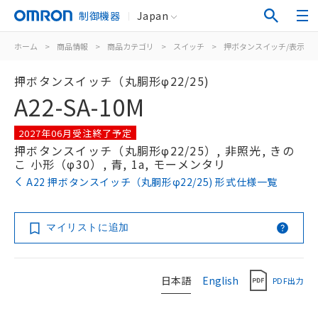
制御機器
Japan
ホーム
>
商品情報
>
商品カテゴリ
>
スイッチ
>
押ボタンスイッチ/表示灯
押ボタンスイッチ（丸胴形φ22/25)
A22-SA-10M
2027年06月受注終了予定
押ボタンスイッチ（丸胴形φ22/25）, 非照光, きの
こ 小形（φ30）, 青, 1a, モーメンタリ
A22 押ボタンスイッチ（丸胴形φ22/25) 形式仕様一覧
マイリストに追加
日本語
English
PDF出力