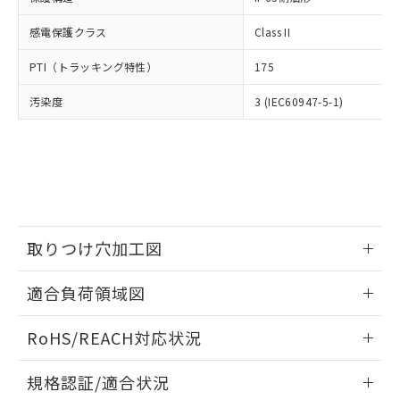
※2 環境保護使用期限
使用いたしません。
たはお客様担当のオムロン制御
ください。
当社は、貴社製品を第三者に販売する
機器販売店・当社販売員にご確
感電保護クラス
Class II
在庫状況および標準価格結果を当社の
※2 対応予定月
「ｅ」：有害物質（10物質）のすべてが基
場合は、上記1、2および3の内容を当
認ください)
事前の承諾なく第三者に漏洩または開
準値以下であることを示します。
該第三者に通知します。また当社は、
PTI（トラッキング特性）
175
示しないようお願いします。
部品在庫の切り替え状況などにより、予定
「10」：通常の使用状況下において有害物
販売先および販売に係わる関係者が違
マイパーツ機能（部品リスト作成サー
空
受注生産機種、また在庫状況の
月が前後することがあります。
質が外部に漏えいし、環境に深刻な影響を
汚染度
3 (IEC60947-5-1)
法に輸出するおそれがある場合は、取
ビス）をご利用いただくには、I-Web
白
情報を公開していない機種
及ぼさない年数を意味します。
り引きをいたしません。
メンバーズにご登録されている必要が
「－」：未確認です。当社販売部門へお問
あります。
い合わせください。
お客様が当ウェブサイト上で当社にご
※3 非含有証明書ダウンロード
登録された部品リストについて、当社
および当社の共同利用者が、当社の製
下記の非含有証明書をダウンロードするこ
品・サービスに関するお客様との取
とができます。
合意する
キャンセル
引・商談に必要な範囲で利用すること
取りつけ穴加工図
をご了承ください。
EU RoHS指令（10物質）の非含有証明書
※当社の共同利用者とは、
"個人情報
情報更新：2026/05/21
51物質の非含有証明書（当社基準）
適合負荷領域図
の共同利用に関して"
の「1.共同利
※本証明書は発行日時点で非含有を証明す
用者の範囲」に記載されている法人を
情報更新：2026/05/21
るもので、過去に遡って非含有を証明する
指します。
RoHS/REACH対応状況
ものではありません。
また、RoHS指令のフタル酸エステル類４
情報更新：2026/7/29
規格認証/適合状況
物質の対応では、対応完了までの期間は出