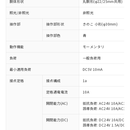
胴体形状
丸胴形(φ22/25mm共用)
照光/非照光
非照光
操作部
操作部形状
きのこ 小形(φ30mm)
操作部色
青
動作機能
モーメンタリ
負荷
一般負荷用
最小適用負荷
DC5V 10mA
※1 対応状況
接点定格
接点構成
1a
対応済み：EU RoHS指令（10物質）の
定格通電電流
10A
非含有に対応した製品が提供可能な商品で
開閉能力(AC)
抵抗負荷: AC24V 10A/AC110V
す。
誘導負荷: AC24V 10A/AC110V
対応予定：EU RoHS指令（10物質）の非含
ご利用条件
有に対応した製品に切り替える予定のある
開閉能力(DC)
抵抗負荷: DC24V 10A/DC110V
商品です。
誘導負荷: DC24V 1.5A/DC110V
対応予定なし：EU RoHS指令（10物質）の