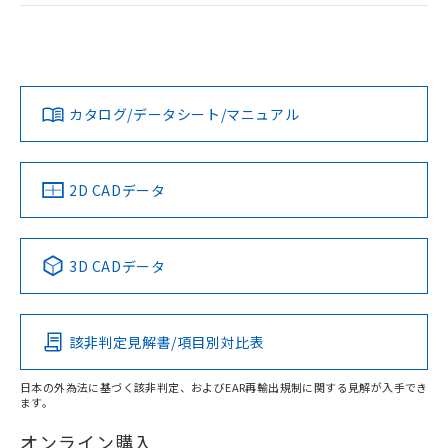
荷製品に未対応品が混在することから備考
EU RoHS
注意事項・凡例
欄に対応日を記載しておりました。
UL認証
CSA認証
CEマーキング
既に当社にて対応品への在庫切替を完了
していることから、特段のことがない限
Yes
Yes
Yes
対応状況
対応予定月
※1
※2
り、2022年1月12日より割愛しておりま
す。
カタログ/データシート/マニュアル
対応済み
LR型式承認
DNV型式承認
BV型式承認
KR型式承
（イギリス
（ノルウェー
（フランス
（韓国
船舶規格）
船舶規格）
船舶規格）
船舶規格
中国 RoHS
注意事項・凡例
2D CADデータ
No
No
No
No
中国 RoHS表
※1 ※2
3D CADデータ
この製品の規格認証/適合状況ページへ
Pb
Hg
Cd
Cr(VI)
その他の認証はこちらのページからご検索ください
該非判定見解書/項目別対比表
O
O
O
O
日本の外為法に基づく該非判定、およびEAR再輸出規制に関する見解が入手でき
ます。
"対応済み"や非含有の記載がされた商品であっても、流通
在庫等で未対応品が混在する可能性があります。
オンライン購入