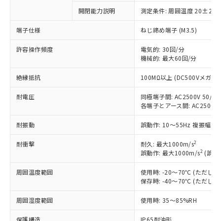
以下の条件をお読みいただき、同意のうえ
非含有に非対応の商品で、対応品を出す予
開閉能力説明
測定条件: 周囲温度 20±2℃
ご利用ください。
定はありません。
調査・確認中：EU RoHS指令（10物質）の
端子仕様
ねじ締め端子 (M3.5)
本サービスは、当社制御機器事業取扱
※1 中国RoHS○×表
非含有の対応状況を調査中または確認中の
商品の当社在庫状況および標準価格
商品です。
許容操作頻度
電気的: 30回/分
(税抜)を提供させていただくもので
「○」：最大均質材料含有率が中国RoHSの
機械的: 最大60回/分
非該当品：ライセンス料など無形物で、有
す。
基準値以下であることを示します。
害物質有無と関係のない商品です。
当社制御機器事業取扱商品の中には、
絶縁抵抗
100MΩ以上 (DC500Vメガ)
「×」：最大均質材料含有率が中国RoHSの
仕入先様の事情により、非含有部品として
本サービスの対象外となる商品もある
基準値を超えていることを示します。
いたものが、含有品と判明した場合などや
当社は、これら貴社製品のうち、外国
ことをご了承ください。
耐電圧
同極端子間: AC2500V 50/60H
「－」：未確認です。当社販売部門へお問
むを得ず変更することがあります。
為替および外国貿易法に定める商品
在庫状況および標準価格照会結果は、
各端子とアース間: AC2500V 50
い合わせください。
（以下｢規制貨物等」という）を輸出
記載している更新日時点での社内デー
*EU RoHS指令（10物質）：
または国外への提供する場合は、日本
耐振動
誤動作: 10～55Hz 複振幅 1
記
タに基づき作成されるものであり、閲
説明
鉛(Pb) 1000ppm以下、 水銀(Hg) 1000ppm以下、 カド
*中国RoHS10物質の基準値 (GB/T26572)：
国政府の輸出許可(または役務取引許
号
覧された時点での実際の在庫および標
ミウム(Cd) 100ppm以下、
Pb(鉛) :1000ppm、 Hg(水銀) : 1000ppm、 Cd(カドミウ
可)を取得するなどの必要な手続きを
2
六価クロム(Cr(Ⅵ)) 1000ppm以下、ポリ臭化ビフェニル
耐衝撃
耐久: 最大1000m/s
ム) : 100ppm、
準価格とは異なる場合があることをご
類(PBB) 1000ppm以下、ポリ臭化ジフェニルエーテル類
2
Cr(Ⅵ)(六価クロム) : 1000ppm、 PBBs(ポリ臭化ビフェ
誤動作: 最大1000m/s
(誤動
とります。
了承ください。
(PBDE) 1000ppm以下、フタル酸ビス(2-エチルヘキシ
○
一定数以上の在庫あり
ニル類) : 1000ppm、 PBDEs(ポリ臭化ジフェニルエーテ
当社は規制貨物を破棄する場合は、完
ル) (DEHP)(別名：DOP) 1000ppm以下、フタル酸ブチ
正式な納期状況および標準価格はお客
ル類) : 1000ppm、
周囲温度範囲
使用時: -20～70℃ (ただ
ルベンジル（BBP） 1000ppm以下、フタル酸ジブチル
全に破砕するなど、違法に輸出されな
DBP(フタル酸ジブチル) : 1000ppm、 DIBP(フタル酸ジ
様のお取引先、またはお客様担当のオ
（DBP） 1000ppm以下、フタル酸ジイソブチル
保存時: -40～70℃ (ただ
イソブチル) : 1000ppm、 BBP(フタル酸ブチルベンジ
△
一定数には満たないが在庫あり
いよう必要な手段を講じます。
ムロン制御機器販売店・当社販売員に
(DIBP) 1000ppm以下
ル) : 1000ppm、
当社は貴社製品を、核兵器、ミサイ
但し、RoHS指令で産業用監視および制御機器に対する
DEHP(フタル酸ビス(2-エチルヘキシル)) : 1000ppm
ご相談ください。
周囲湿度範囲
使用時: 35～85%RH
適用除外項目は除く。
ル、化学兵器、生物兵器またはその他
－
在庫なし(最新の在庫状況につ
オムロン制御機器販売店や当社販売拠
フタル酸エステル類の４物質については閾値を超える意
武器並びにこれらの製造装置等に一切
いては、お客様のお取引先、ま
図的な使用がないことを確認しています。
点は「
販売ネットワーク
」をご確認
保護構造
IP65耐油形