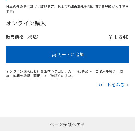
日本の外為法に基づく該非判定、およびEAR再輸出規制に関する見解が入手でき
ます。
"対応済み"や非含有の記載がされた商品であっても、流通
在庫等で未対応品が混在する可能性があります。
オンライン購入
非含有品が必要な際は、弊社営業部門もしくは販売店へお
問い合わせください。
¥ 1,840
販売価格（税込）
この製品のRoHS/REACH対応状況ページへ
カートに追加
オンライン購入における出荷予定日は、カートに追加～「ご購入手続き：価
格・納期の確認」画面にてご確認ください。
カートをみる
ページ先頭へ戻る