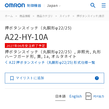
制御機器
Japan
ホーム
>
商品情報
>
商品カテゴリ
>
スイッチ
>
押ボタンスイッチ/表示灯
押ボタンスイッチ（丸胴形φ22/25)
A22-HY-10A
2027年06月受注終了予定
押ボタンスイッチ（丸胴形φ22/25）, 非照光, 丸形
ハーフガード形, 黄, 1a, オルタネイト
A22 押ボタンスイッチ（丸胴形φ22/25) 形式仕様一覧
マイリストに追加
日本語
English
PDF出力