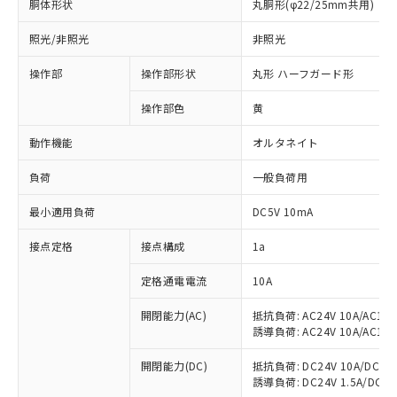
胴体形状
丸胴形(φ22/25mm共用)
照光/非照光
非照光
操作部
操作部形状
丸形 ハーフガード形
操作部色
黄
動作機能
オルタネイト
負荷
一般負荷用
最小適用負荷
DC5V 10mA
接点定格
接点構成
1a
※1 対応状況
定格通電電流
10A
対応済み：EU RoHS指令（10物質）の
開閉能力(AC)
抵抗負荷: AC24V 10A/AC110V
誘導負荷: AC24V 10A/AC110V
非含有に対応した製品が提供可能な商品で
す。
開閉能力(DC)
抵抗負荷: DC24V 10A/DC110V
対応予定：EU RoHS指令（10物質）の非含
誘導負荷: DC24V 1.5A/DC110V
ご利用条件
有に対応した製品に切り替える予定のある