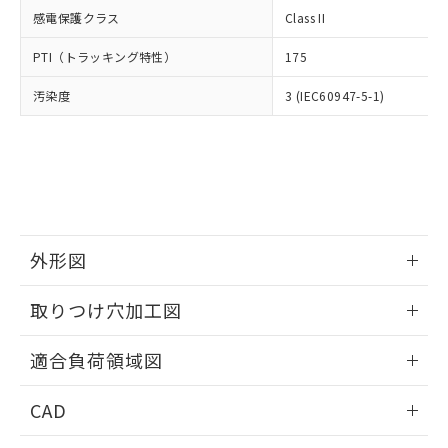
適用除外項目は除く。
ル、化学兵器、生物兵器またはその他
－
在庫なし(最新の在庫状況につ
オムロン制御機器販売店や当社販売拠
感電保護クラス
Class II
フタル酸エステル類の４物質については閾値を超える意
武器並びにこれらの製造装置等に一切
いては、お客様のお取引先、ま
図的な使用がないことを確認しています。
点は「
販売ネットワーク
」をご確認
※2 環境保護使用期限
使用いたしません。
たはお客様担当のオムロン制御
PTI（トラッキング特性）
175
ください。
当社は、貴社製品を第三者に販売する
機器販売店・当社販売員にご確
在庫状況および標準価格結果を当社の
※2 対応予定月
「ｅ」：有害物質（10物質）のすべてが基
場合は、上記1、2および3の内容を当
汚染度
3 (IEC60947-5-1)
認ください)
事前の承諾なく第三者に漏洩または開
準値以下であることを示します。
該第三者に通知します。また当社は、
示しないようお願いします。
部品在庫の切り替え状況などにより、予定
「10」：通常の使用状況下において有害物
販売先および販売に係わる関係者が違
マイパーツ機能（部品リスト作成サー
空
受注生産機種、また在庫状況の
月が前後することがあります。
質が外部に漏えいし、環境に深刻な影響を
法に輸出するおそれがある場合は、取
ビス）をご利用いただくには、I-Web
白
情報を公開していない機種
及ぼさない年数を意味します。
り引きをいたしません。
メンバーズにご登録されている必要が
「－」：未確認です。当社販売部門へお問
あります。
い合わせください。
お客様が当ウェブサイト上で当社にご
※3 非含有証明書ダウンロード
登録された部品リストについて、当社
外形図
および当社の共同利用者が、当社の製
下記の非含有証明書をダウンロードするこ
品・サービスに関するお客様との取
情報更新：2026/05/21
とができます。
取りつけ穴加工図
合意する
キャンセル
引・商談に必要な範囲で利用すること
をご了承ください。
EU RoHS指令（10物質）の非含有証明書
情報更新：2026/05/21
※当社の共同利用者とは、
"個人情報
適合負荷領域図
51物質の非含有証明書（当社基準）
の共同利用に関して"
の「1.共同利
※本証明書は発行日時点で非含有を証明す
用者の範囲」に記載されている法人を
情報更新：2026/05/21
CAD
るもので、過去に遡って非含有を証明する
指します。
ものではありません。
ログイン/会員登録いただくと、CADデータをダウンロー