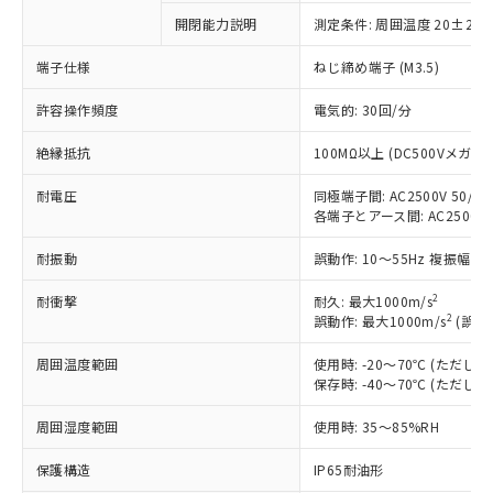
商品です。
開閉能力説明
測定条件: 周囲温度 20±2℃
対応予定なし：EU RoHS指令（10物質）の
以下の条件をお読みいただき、同意のうえ
非含有に非対応の商品で、対応品を出す予
端子仕様
ねじ締め端子 (M3.5)
ご利用ください。
定はありません。
調査・確認中：EU RoHS指令（10物質）の
許容操作頻度
電気的: 30回/分
本サービスは、当社制御機器事業取扱
※1 中国RoHS○×表
非含有の対応状況を調査中または確認中の
商品の当社在庫状況および標準価格
商品です。
絶縁抵抗
100MΩ以上 (DC500Vメガ)
(税抜)を提供させていただくもので
「○」：最大均質材料含有率が中国RoHSの
非該当品：ライセンス料など無形物で、有
す。
基準値以下であることを示します。
耐電圧
同極端子間: AC2500V 50/60H
害物質有無と関係のない商品です。
当社制御機器事業取扱商品の中には、
各端子とアース間: AC2500V 50
「×」：最大均質材料含有率が中国RoHSの
仕入先様の事情により、非含有部品として
本サービスの対象外となる商品もある
基準値を超えていることを示します。
いたものが、含有品と判明した場合などや
当社は、これら貴社製品のうち、外国
ことをご了承ください。
耐振動
誤動作: 10～55Hz 複振幅 1
「－」：未確認です。当社販売部門へお問
むを得ず変更することがあります。
為替および外国貿易法に定める商品
在庫状況および標準価格照会結果は、
い合わせください。
（以下｢規制貨物等」という）を輸出
2
耐衝撃
耐久: 最大1000m/s
記載している更新日時点での社内デー
*EU RoHS指令（10物質）：
または国外への提供する場合は、日本
2
誤動作: 最大1000m/s
(誤動
記
タに基づき作成されるものであり、閲
説明
鉛(Pb) 1000ppm以下、 水銀(Hg) 1000ppm以下、 カド
*中国RoHS10物質の基準値 (GB/T26572)：
国政府の輸出許可(または役務取引許
号
覧された時点での実際の在庫および標
ミウム(Cd) 100ppm以下、
Pb(鉛) :1000ppm、 Hg(水銀) : 1000ppm、 Cd(カドミウ
周囲温度範囲
使用時: -20～70℃ (ただ
可)を取得するなどの必要な手続きを
六価クロム(Cr(Ⅵ)) 1000ppm以下、ポリ臭化ビフェニル
ム) : 100ppm、
準価格とは異なる場合があることをご
類(PBB) 1000ppm以下、ポリ臭化ジフェニルエーテル類
保存時: -40～70℃ (ただ
Cr(Ⅵ)(六価クロム) : 1000ppm、 PBBs(ポリ臭化ビフェ
とります。
了承ください。
(PBDE) 1000ppm以下、フタル酸ビス(2-エチルヘキシ
○
一定数以上の在庫あり
ニル類) : 1000ppm、 PBDEs(ポリ臭化ジフェニルエーテ
当社は規制貨物を破棄する場合は、完
ル) (DEHP)(別名：DOP) 1000ppm以下、フタル酸ブチ
正式な納期状況および標準価格はお客
ル類) : 1000ppm、
周囲湿度範囲
使用時: 35～85%RH
ルベンジル（BBP） 1000ppm以下、フタル酸ジブチル
全に破砕するなど、違法に輸出されな
DBP(フタル酸ジブチル) : 1000ppm、 DIBP(フタル酸ジ
様のお取引先、またはお客様担当のオ
（DBP） 1000ppm以下、フタル酸ジイソブチル
イソブチル) : 1000ppm、 BBP(フタル酸ブチルベンジ
△
一定数には満たないが在庫あり
いよう必要な手段を講じます。
ムロン制御機器販売店・当社販売員に
(DIBP) 1000ppm以下
ル) : 1000ppm、
保護構造
IP65耐油形
当社は貴社製品を、核兵器、ミサイ
但し、RoHS指令で産業用監視および制御機器に対する
DEHP(フタル酸ビス(2-エチルヘキシル)) : 1000ppm
ご相談ください。