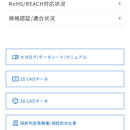
また、RoHS指令のフタル酸エステル類４
RoHS/REACH対応状況
ドすることができます。
物質の対応では、対応完了までの期間は出
荷製品に未対応品が混在することから備考
情報更新：2026/7/29
規格認証/適合状況
欄に対応日を記載しておりました。
既に当社にて対応品への在庫切替を完了
ログイン/会員登録
EU RoHS
注意事項・凡例
していることから、特段のことがない限
UL認証
CSA認証
CEマーキング
り、2022年1月12日より割愛しておりま
Yes
Yes
Yes
す。
対応状況
対応予定月
※1
※2
ダウンロードデータをご利用いただく前に、以下を必ずお読
みください。
カタログ/データシート/マニュアル
対応済み
ソフトウェアの使用条件
LR型式承認
DNV型式承認
BV型式承認
KR型式承
（イギリス
（ノルウェー
（フランス
（韓国
船舶規格）
船舶規格）
船舶規格）
船舶規格
中国 RoHS
注意事項・凡例
2D CADデータ
No
No
No
No
中国 RoHS表
※1 ※2
3D CADデータ
この製品の規格認証/適合状況ページへ
Pb
Hg
Cd
Cr(VI)
その他の認証はこちらのページからご検索ください
該非判定見解書/項目別対比表
X
O
O
O