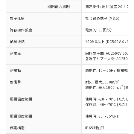
商品です。
開閉能力説明
測定条件: 周囲温度 20±2℃
対応予定なし：EU RoHS指令（10物質）の
以下の条件をお読みいただき、同意のうえ
非含有に非対応の商品で、対応品を出す予
端子仕様
ねじ締め端子 (M3.5)
ご利用ください。
定はありません。
調査・確認中：EU RoHS指令（10物質）の
許容操作頻度
電気的: 30回/分
本サービスは、当社制御機器事業取扱
※1 中国RoHS○×表
非含有の対応状況を調査中または確認中の
商品の当社在庫状況および標準価格
商品です。
絶縁抵抗
100MΩ以上 (DC500Vメガ)
(税抜)を提供させていただくもので
「○」：最大均質材料含有率が中国RoHSの
非該当品：ライセンス料など無形物で、有
す。
基準値以下であることを示します。
耐電圧
同極端子間: AC2500V 50/60H
害物質有無と関係のない商品です。
当社制御機器事業取扱商品の中には、
各端子とアース間: AC2500V 50
「×」：最大均質材料含有率が中国RoHSの
仕入先様の事情により、非含有部品として
本サービスの対象外となる商品もある
基準値を超えていることを示します。
いたものが、含有品と判明した場合などや
当社は、これら貴社製品のうち、外国
ことをご了承ください。
耐振動
誤動作: 10～55Hz 複振幅 1
「－」：未確認です。当社販売部門へお問
むを得ず変更することがあります。
為替および外国貿易法に定める商品
在庫状況および標準価格照会結果は、
い合わせください。
（以下｢規制貨物等」という）を輸出
2
耐衝撃
耐久: 最大1000m/s
記載している更新日時点での社内デー
*EU RoHS指令（10物質）：
または国外への提供する場合は、日本
2
誤動作: 最大1000m/s
(誤動
記
タに基づき作成されるものであり、閲
説明
鉛(Pb) 1000ppm以下、 水銀(Hg) 1000ppm以下、 カド
*中国RoHS10物質の基準値 (GB/T26572)：
国政府の輸出許可(または役務取引許
号
覧された時点での実際の在庫および標
ミウム(Cd) 100ppm以下、
Pb(鉛) :1000ppm、 Hg(水銀) : 1000ppm、 Cd(カドミウ
周囲温度範囲
使用時: -20～70℃ (ただ
可)を取得するなどの必要な手続きを
六価クロム(Cr(Ⅵ)) 1000ppm以下、ポリ臭化ビフェニル
ム) : 100ppm、
準価格とは異なる場合があることをご
類(PBB) 1000ppm以下、ポリ臭化ジフェニルエーテル類
保存時: -40～70℃ (ただ
Cr(Ⅵ)(六価クロム) : 1000ppm、 PBBs(ポリ臭化ビフェ
とります。
了承ください。
(PBDE) 1000ppm以下、フタル酸ビス(2-エチルヘキシ
○
一定数以上の在庫あり
ニル類) : 1000ppm、 PBDEs(ポリ臭化ジフェニルエーテ
当社は規制貨物を破棄する場合は、完
ル) (DEHP)(別名：DOP) 1000ppm以下、フタル酸ブチ
正式な納期状況および標準価格はお客
ル類) : 1000ppm、
周囲湿度範囲
使用時: 35～85%RH
ルベンジル（BBP） 1000ppm以下、フタル酸ジブチル
全に破砕するなど、違法に輸出されな
DBP(フタル酸ジブチル) : 1000ppm、 DIBP(フタル酸ジ
様のお取引先、またはお客様担当のオ
（DBP） 1000ppm以下、フタル酸ジイソブチル
イソブチル) : 1000ppm、 BBP(フタル酸ブチルベンジ
△
一定数には満たないが在庫あり
いよう必要な手段を講じます。
ムロン制御機器販売店・当社販売員に
(DIBP) 1000ppm以下
ル) : 1000ppm、
保護構造
IP65耐油形
当社は貴社製品を、核兵器、ミサイ
但し、RoHS指令で産業用監視および制御機器に対する
DEHP(フタル酸ビス(2-エチルヘキシル)) : 1000ppm
ご相談ください。