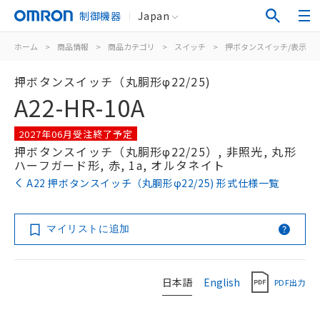
制御機器
Japan
ホーム
>
商品情報
>
商品カテゴリ
>
スイッチ
>
押ボタンスイッチ/表示灯
押ボタンスイッチ（丸胴形φ22/25)
A22-HR-10A
2027年06月受注終了予定
押ボタンスイッチ（丸胴形φ22/25）, 非照光, 丸形
ハーフガード形, 赤, 1a, オルタネイト
A22 押ボタンスイッチ（丸胴形φ22/25) 形式仕様一覧
マイリストに追加
日本語
English
PDF出力