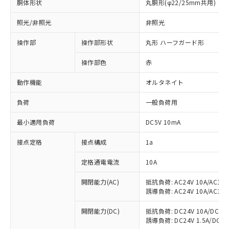
胴体形状
丸胴形(φ22/25mm共用)
照光/非照光
非照光
操作部
操作部形状
丸形 ハーフガード形
操作部色
赤
動作機能
オルタネイト
負荷
一般負荷用
最小適用負荷
DC5V 10mA
接点定格
接点構成
1a
※1 対応状況
定格通電電流
10A
対応済み：EU RoHS指令（10物質）の
開閉能力(AC)
抵抗負荷: AC24V 10A/AC110V
誘導負荷: AC24V 10A/AC110V
非含有に対応した製品が提供可能な商品で
す。
開閉能力(DC)
抵抗負荷: DC24V 10A/DC110V
対応予定：EU RoHS指令（10物質）の非含
誘導負荷: DC24V 1.5A/DC110V
ご利用条件
有に対応した製品に切り替える予定のある