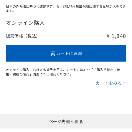
日本の外為法に基づく該非判定、およびEAR再輸出規制に関する見解が入手でき
ます。
"対応済み"や非含有の記載がされた商品であっても、流通
在庫等で未対応品が混在する可能性があります。
オンライン購入
非含有品が必要な際は、弊社営業部門もしくは販売店へお
問い合わせください。
¥ 1,840
販売価格（税込）
この製品のRoHS/REACH対応状況ページへ
カートに追加
オンライン購入における出荷予定日は、カートに追加～「ご購入手続き：価
格・納期の確認」画面にてご確認ください。
カートをみる
ページ先頭へ戻る