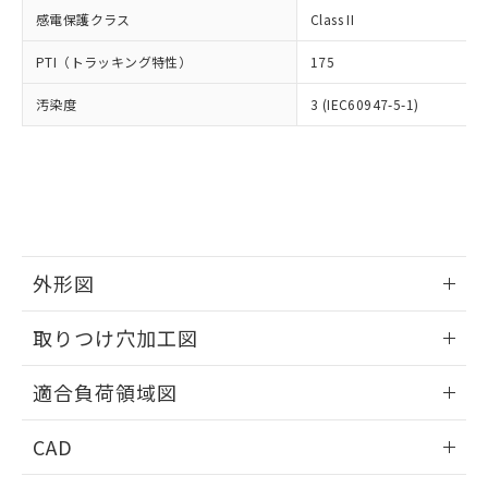
適用除外項目は除く。
ル、化学兵器、生物兵器またはその他
－
在庫なし(最新の在庫状況につ
オムロン制御機器販売店や当社販売拠
感電保護クラス
Class II
フタル酸エステル類の４物質については閾値を超える意
武器並びにこれらの製造装置等に一切
いては、お客様のお取引先、ま
図的な使用がないことを確認しています。
点は「
販売ネットワーク
」をご確認
※2 環境保護使用期限
使用いたしません。
たはお客様担当のオムロン制御
PTI（トラッキング特性）
175
ください。
当社は、貴社製品を第三者に販売する
機器販売店・当社販売員にご確
在庫状況および標準価格結果を当社の
※2 対応予定月
「ｅ」：有害物質（10物質）のすべてが基
場合は、上記1、2および3の内容を当
汚染度
3 (IEC60947-5-1)
認ください)
事前の承諾なく第三者に漏洩または開
準値以下であることを示します。
該第三者に通知します。また当社は、
示しないようお願いします。
部品在庫の切り替え状況などにより、予定
「10」：通常の使用状況下において有害物
販売先および販売に係わる関係者が違
マイパーツ機能（部品リスト作成サー
空
受注生産機種、また在庫状況の
月が前後することがあります。
質が外部に漏えいし、環境に深刻な影響を
法に輸出するおそれがある場合は、取
ビス）をご利用いただくには、I-Web
白
情報を公開していない機種
及ぼさない年数を意味します。
り引きをいたしません。
メンバーズにご登録されている必要が
「－」：未確認です。当社販売部門へお問
あります。
い合わせください。
お客様が当ウェブサイト上で当社にご
※3 非含有証明書ダウンロード
登録された部品リストについて、当社
外形図
および当社の共同利用者が、当社の製
下記の非含有証明書をダウンロードするこ
品・サービスに関するお客様との取
情報更新：2026/05/21
とができます。
取りつけ穴加工図
合意する
キャンセル
引・商談に必要な範囲で利用すること
をご了承ください。
EU RoHS指令（10物質）の非含有証明書
情報更新：2026/05/21
※当社の共同利用者とは、
"個人情報
適合負荷領域図
51物質の非含有証明書（当社基準）
の共同利用に関して"
の「1.共同利
※本証明書は発行日時点で非含有を証明す
用者の範囲」に記載されている法人を
情報更新：2026/05/21
CAD
るもので、過去に遡って非含有を証明する
指します。
ものではありません。
ログイン/会員登録いただくと、CADデータをダウンロー