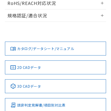
また、RoHS指令のフタル酸エステル類４
RoHS/REACH対応状況
ドすることができます。
物質の対応では、対応完了までの期間は出
荷製品に未対応品が混在することから備考
情報更新：2026/7/29
規格認証/適合状況
欄に対応日を記載しておりました。
既に当社にて対応品への在庫切替を完了
ログイン/会員登録
EU RoHS
注意事項・凡例
していることから、特段のことがない限
UL認証
CSA認証
CEマーキング
り、2022年1月12日より割愛しておりま
Yes
Yes
Yes
す。
対応状況
対応予定月
※1
※2
ダウンロードデータをご利用いただく前に、以下を必ずお読
みください。
カタログ/データシート/マニュアル
対応済み
ソフトウェアの使用条件
LR型式承認
DNV型式承認
BV型式承認
KR型式承
（イギリス
（ノルウェー
（フランス
（韓国
船舶規格）
船舶規格）
船舶規格）
船舶規格
中国 RoHS
注意事項・凡例
2D CADデータ
No
No
No
No
中国 RoHS表
※1 ※2
3D CADデータ
この製品の規格認証/適合状況ページへ
Pb
Hg
Cd
Cr(VI)
その他の認証はこちらのページからご検索ください
該非判定見解書/項目別対比表
X
O
O
O