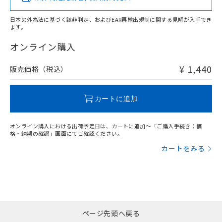
日本の外為法に基づく該非判定、およびEAR再輸出規制に関する見解が入手でき
ます。
"対応済み"や非含有の記載がされた商品であっても、流通
在庫等で未対応品が混在する可能性があります。
オンライン購入
非含有品が必要な際は、弊社営業部門もしくは販売店へお
問い合わせください。
¥ 1,440
販売価格（税込）
この製品のRoHS/REACH対応状況ページへ
カートに追加
オンライン購入における出荷予定日は、カートに追加～「ご購入手続き：価
格・納期の確認」画面にてご確認ください。
カートをみる
ページ先頭へ戻る