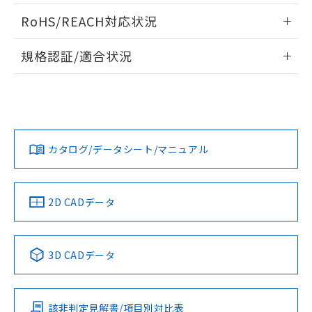
また、RoHS指令のフタル酸エステル類４
ログイン/会員登録いただくと、CADデータをダウンロー
RoHS/REACH対応状況
物質の対応では、対応完了までの期間は出
ドすることができます。
荷製品に未対応品が混在することから備考
情報更新：2026/7/29
欄に対応日を記載しておりました。
規格認証/適合状況
既に当社にて対応品への在庫切替を完了
ログイン/会員登録
EU RoHS
注意事項・凡例
していることから、特段のことがない限
UL認証
CSA認証
CEマーキング
り、2022年1月12日より割愛しておりま
す。
Yes
Yes
Yes
対応状況
対応予定月
※1
※2
ダウンロードデータをご利用いただく前に、以下を必ずお読
みください。
カタログ/データシート/マニュアル
対応済み
ソフトウェアの使用条件
LR型式承認
DNV型式承認
BV型式承認
KR型式承
（イギリス
（ノルウェー
（フランス
（韓国
船舶規格）
船舶規格）
船舶規格）
船舶規格
中国 RoHS
注意事項・凡例
2D CADデータ
No
No
No
No
中国 RoHS表
※1 ※2
3D CADデータ
この製品の規格認証/適合状況ページへ
Pb
Hg
Cd
Cr(VI)
その他の認証はこちらのページからご検索ください
該非判定見解書/項目別対比表
O
O
O
O