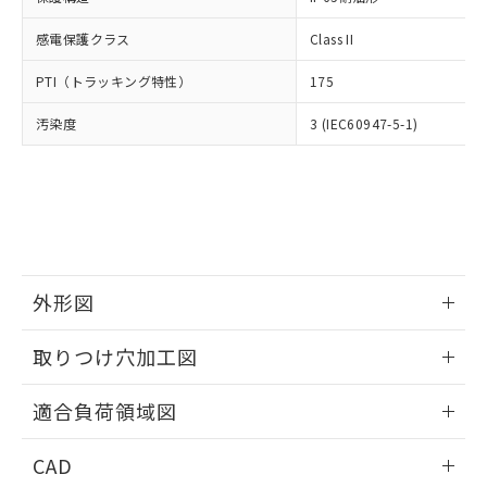
DEHP(フタル酸ビス(2-エチルヘキシル)) : 1000ppm
ご相談ください。
適用除外項目は除く。
ル、化学兵器、生物兵器またはその他
－
在庫なし(最新の在庫状況につ
オムロン制御機器販売店や当社販売拠
フタル酸エステル類の４物質については閾値を超える意
感電保護クラス
Class II
武器並びにこれらの製造装置等に一切
いては、お客様のお取引先、ま
図的な使用がないことを確認しています。
点は「
販売ネットワーク
」をご確認
※2 環境保護使用期限
使用いたしません。
たはお客様担当のオムロン制御
ください。
PTI（トラッキング特性）
175
当社は、貴社製品を第三者に販売する
機器販売店・当社販売員にご確
在庫状況および標準価格結果を当社の
※2 対応予定月
「ｅ」：有害物質（10物質）のすべてが基
場合は、上記1、2および3の内容を当
認ください)
事前の承諾なく第三者に漏洩または開
汚染度
3 (IEC60947-5-1)
準値以下であることを示します。
該第三者に通知します。また当社は、
示しないようお願いします。
部品在庫の切り替え状況などにより、予定
「10」：通常の使用状況下において有害物
販売先および販売に係わる関係者が違
マイパーツ機能（部品リスト作成サー
空
受注生産機種、また在庫状況の
月が前後することがあります。
質が外部に漏えいし、環境に深刻な影響を
法に輸出するおそれがある場合は、取
ビス）をご利用いただくには、I-Web
白
情報を公開していない機種
及ぼさない年数を意味します。
り引きをいたしません。
メンバーズにご登録されている必要が
「－」：未確認です。当社販売部門へお問
あります。
い合わせください。
お客様が当ウェブサイト上で当社にご
※3 非含有証明書ダウンロード
登録された部品リストについて、当社
外形図
および当社の共同利用者が、当社の製
下記の非含有証明書をダウンロードするこ
品・サービスに関するお客様との取
とができます。
情報更新：2026/05/21
合意する
キャンセル
引・商談に必要な範囲で利用すること
取りつけ穴加工図
をご了承ください。
EU RoHS指令（10物質）の非含有証明書
※当社の共同利用者とは、
"個人情報
情報更新：2026/05/21
51物質の非含有証明書（当社基準）
適合負荷領域図
の共同利用に関して"
の「1.共同利
※本証明書は発行日時点で非含有を証明す
用者の範囲」に記載されている法人を
情報更新：2026/05/21
るもので、過去に遡って非含有を証明する
指します。
CAD
ものではありません。