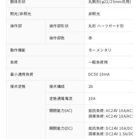
胴体形状
丸胴形(φ22/25mm共用)
照光/非照光
非照光
操作部
操作部形状
丸形 ハーフガード形
操作部色
赤
動作機能
モーメンタリ
負荷
一般負荷用
最小適用負荷
DC5V 10mA
接点定格
接点構成
2b
定格通電電流
10A
※1 対応状況
開閉能力(AC)
抵抗負荷: AC24V 10A/AC110V
対応済み：EU RoHS指令（10物質）の
誘導負荷: AC24V 10A/AC110V
非含有に対応した製品が提供可能な商品で
す。
開閉能力(DC)
抵抗負荷: DC24V 10A/DC110V
対応予定：EU RoHS指令（10物質）の非含
誘導負荷: DC24V 1.5A/DC110V