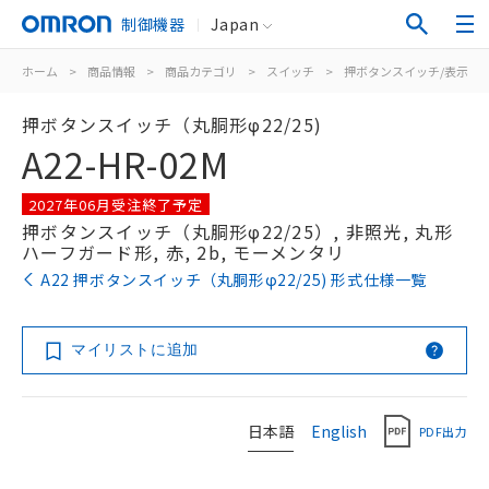
制御機器
Japan
ホーム
>
商品情報
>
商品カテゴリ
>
スイッチ
>
押ボタンスイッチ/表示灯
押ボタンスイッチ（丸胴形φ22/25)
A22-HR-02M
2027年06月受注終了予定
押ボタンスイッチ（丸胴形φ22/25）, 非照光, 丸形
ハーフガード形, 赤, 2b, モーメンタリ
A22 押ボタンスイッチ（丸胴形φ22/25) 形式仕様一覧
マイリストに追加
日本語
English
PDF出力