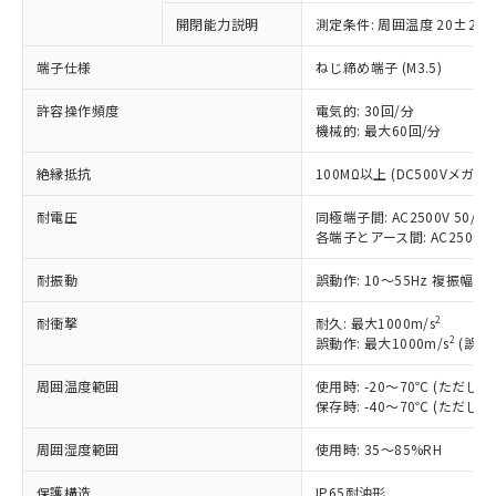
ご利用条件
有に対応した製品に切り替える予定のある
商品です。
開閉能力説明
測定条件: 周囲温度 20±2℃
対応予定なし：EU RoHS指令（10物質）の
以下の条件をお読みいただき、同意のうえ
端子仕様
ねじ締め端子 (M3.5)
非含有に非対応の商品で、対応品を出す予
ご利用ください。
定はありません。
許容操作頻度
電気的: 30回/分
調査・確認中：EU RoHS指令（10物質）の
本サービスは、当社制御機器事業取扱
機械的: 最大60回/分
※1 中国RoHS○×表
非含有の対応状況を調査中または確認中の
商品の当社在庫状況および標準価格
商品です。
絶縁抵抗
100MΩ以上 (DC500Vメガ)
(税抜)を提供させていただくもので
「○」：最大均質材料含有率が中国RoHSの
非該当品：ライセンス料など無形物で、有
す。
基準値以下であることを示します。
害物質有無と関係のない商品です。
耐電圧
同極端子間: AC2500V 50/60H
当社制御機器事業取扱商品の中には、
「×」：最大均質材料含有率が中国RoHSの
仕入先様の事情により、非含有部品として
各端子とアース間: AC2500V 50
本サービスの対象外となる商品もある
基準値を超えていることを示します。
いたものが、含有品と判明した場合などや
当社は、これら貴社製品のうち、外国
ことをご了承ください。
「－」：未確認です。当社販売部門へお問
むを得ず変更することがあります。
耐振動
誤動作: 10～55Hz 複振幅 1
為替および外国貿易法に定める商品
在庫状況および標準価格照会結果は、
い合わせください。
（以下｢規制貨物等」という）を輸出
記載している更新日時点での社内デー
2
耐衝撃
耐久: 最大1000m/s
*EU RoHS指令（10物質）：
または国外への提供する場合は、日本
記
タに基づき作成されるものであり、閲
説明
2
誤動作: 最大1000m/s
(誤動
鉛(Pb) 1000ppm以下、 水銀(Hg) 1000ppm以下、 カド
*中国RoHS10物質の基準値 (GB/T26572)：
国政府の輸出許可(または役務取引許
号
覧された時点での実際の在庫および標
ミウム(Cd) 100ppm以下、
Pb(鉛) :1000ppm、 Hg(水銀) : 1000ppm、 Cd(カドミウ
可)を取得するなどの必要な手続きを
六価クロム(Cr(Ⅵ)) 1000ppm以下、ポリ臭化ビフェニル
ム) : 100ppm、
準価格とは異なる場合があることをご
周囲温度範囲
使用時: -20～70℃ (ただ
類(PBB) 1000ppm以下、ポリ臭化ジフェニルエーテル類
Cr(Ⅵ)(六価クロム) : 1000ppm、 PBBs(ポリ臭化ビフェ
とります。
保存時: -40～70℃ (ただ
了承ください。
(PBDE) 1000ppm以下、フタル酸ビス(2-エチルヘキシ
○
一定数以上の在庫あり
ニル類) : 1000ppm、 PBDEs(ポリ臭化ジフェニルエーテ
当社は規制貨物を破棄する場合は、完
ル) (DEHP)(別名：DOP) 1000ppm以下、フタル酸ブチ
正式な納期状況および標準価格はお客
ル類) : 1000ppm、
ルベンジル（BBP） 1000ppm以下、フタル酸ジブチル
全に破砕するなど、違法に輸出されな
DBP(フタル酸ジブチル) : 1000ppm、 DIBP(フタル酸ジ
周囲湿度範囲
使用時: 35～85%RH
様のお取引先、またはお客様担当のオ
（DBP） 1000ppm以下、フタル酸ジイソブチル
イソブチル) : 1000ppm、 BBP(フタル酸ブチルベンジ
△
一定数には満たないが在庫あり
いよう必要な手段を講じます。
ムロン制御機器販売店・当社販売員に
(DIBP) 1000ppm以下
ル) : 1000ppm、
保護構造
IP65耐油形
当社は貴社製品を、核兵器、ミサイ
但し、RoHS指令で産業用監視および制御機器に対する