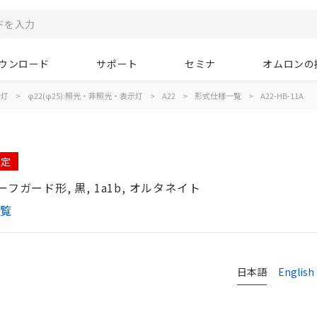
ウンロード
サポート
セミナ
オムロンの
示灯
>
φ22(φ25):照光・非照光・表示灯
>
A22
>
形式仕様一覧
>
A22-HB-11A
予定
フガード形, 黒, 1a1b, オルタネイト
一覧
日本語
English