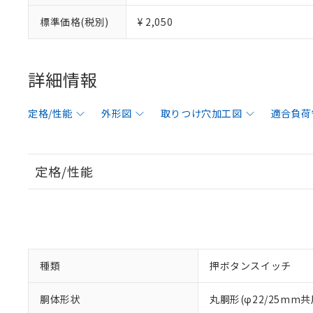
標準価格(税別)
¥ 2,050
詳細情報
定格/性能
外形図
取りつけ穴加工図
適合負荷
定格/性能
種類
押ボタンスイッチ
胴体形状
丸胴形(φ22/25mm共