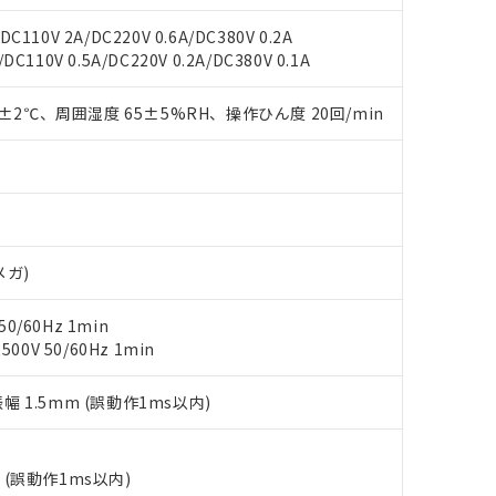
みいただき、同意のうえご利用ください。
材料含有率が中国RoHSの基準値以下であることを示します。
C110V 2A/DC220V 0.6A/DC380V 0.2A
材料含有率が中国RoHSの基準値を超えていることを示します。
、当社制御機器事業取扱商品の当社在庫状況および標準価格(税抜)
ら貴社製品のうち、外国為替および外国貿易法に定める商品（以下｢
質）：
DC110V 0.5A/DC220V 0.2A/DC380V 0.1A
す。当社販売部門へお問い合わせください。
 水銀(Hg) 1000ppm以下、 カドミウム(Cd) 100ppm以下、
たは国外への提供する場合は、日本国政府の輸出許可(または役務取
000ppm以下、ポリ臭化ビフェニル類(PBB) 1000ppm以下、ポリ臭化ジフェニルエーテル類(P
事業取扱商品の中には、本サービスの対象外となる商品もあること
手続きをとります。
キシル) (DEHP)(別名：DOP) 1000ppm以下、フタル酸ブチルベンジル（BBP） 100
(GB/T26572)：
0±2℃、周囲湿度 65±5%RH、操作ひん度 20回/min
以下、フタル酸ジイソブチル (DIBP) 1000ppm以下
び標準価格照会結果は、記載している更新日時点での社内データに
物を破棄する場合は、完全に破砕するなど、違法に輸出されないよ
(水銀) : 1000ppm、 Cd(カドミウム) : 100ppm、
業用監視および制御機器に対する適用除外項目は除く。
覧された時点での実際の在庫および標準価格とは異なる場合がある
1000ppm、 PBBs(ポリ臭化ビフェニル類) : 1000ppm、 PBDEs(ポリ臭化ジフェニルエーテル類
物質については閾値を超える意図的な使用がないことを確認しています。
上の在庫あり
 1000ppm、 DIBP(フタル酸ジイソブチル) : 1000ppm、 BBP(フタル酸ブチルベンジル) :
品を、核兵器、ミサイル、化学兵器、生物兵器またはその他武器並
チルヘキシル)) : 1000ppm
況および標準価格はお客様のお取引先、またはお客様担当のオムロ
用いたしません。
ご相談ください。
は満たないが在庫あり
製品を第三者に販売する場合は、上記1、2および3の内容を当該第
機器販売店や当社販売拠点は「
販売ネットワーク
」をご確認くだ
販売先および販売に係わる関係者が違法に輸出するおそれがある場
用期限
び標準価格結果を当社の事前の承諾なく第三者に漏洩または開示し
え状況などにより、予定月が前後することがあります。
(最新の在庫状況については、お客様のお取引先、またはお客様担当
メガ)
（10物質）のすべてが基準値以下であることを示します。
店・当社販売員にご確認ください)
能（部品リスト作成サービス）をご利用いただくには、I-Webメン
使用状況下において有害物質が外部に漏えいし、環境に深刻な影響を
0/60Hz 1min
あります。
機種、また在庫状況の情報を公開していない機種
0V 50/60Hz 1min
ェブサイト上で当社にご登録された部品リストについて、当社およ
書ダウンロード
す。当社販売部門へお問い合わせください。
品・サービスに関するお客様との取引・商談に必要な範囲で利用す
合意する
キャンセル
書をダウンロードすることができます。
振幅 1.5mm (誤動作1ms以内)
利用者とは、
"個人情報の共同利用に関して"
の「1.共同利用者の
します。
10物質）の非含有証明書
明書（当社基準）
2
(誤動作1ms以内)
日時点で非含有を証明するもので、過去に遡って非含有を証明するも