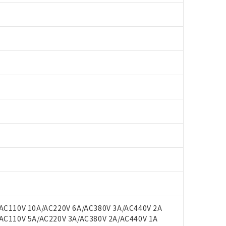
 RoHS指令（10物質）の非含有に対応した製品が提供可能な商品です
oHS指令（10物質）の非含有に対応した製品に切り替える予定のある
 RoHS指令（10物質）の非含有に非対応の商品で、対応品を出す予
 RoHS指令（10物質）の非含有の対応状況を調査中または確認中の
ンス料など無形物で、有害物質有無と関係のない商品です。
C110V 10A/AC220V 6A/AC380V 3A/AC440V 2A
○×表
より、非含有部品としていたものが、含有品と判明した場合などやむ
C110V 5A/AC220V 3A/AC380V 2A/AC440V 1A