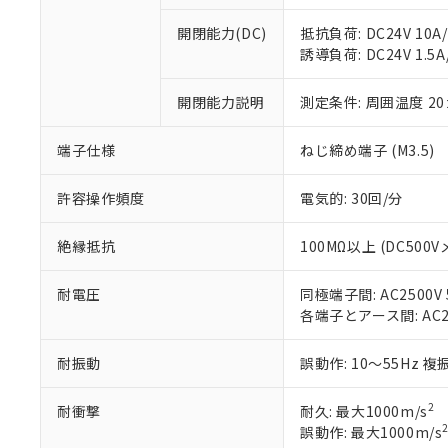
があります。
以下の条件をお読
「○」：最大均質
開閉能力(DC)
抵抗負荷: DC24V 10A/D
「×」：最大均質
本サービスは
当社は、これ
*EU RoHS指令（10物
誘導負荷: DC24V 1.5A/
「－」：未確認で
鉛(Pb) 1000ppm以下、
くものです。
う）を輸出ま
記
説明
六価クロム(Cr(Ⅵ)) 1
当社制御機器
などの必要な
フタル酸ビス(2-エチルヘ
号
*中国RoHS10物質の基準値 
開閉能力説明
測定条件: 周囲温度 2
ル（DBP） 1000ppm
在庫状況およ
当社は規制貨
Pb(鉛) :1000ppm、 Hg
但し、RoHS指令で産
のであり、閲
ます。
Cr(Ⅵ)(六価クロム) : 
フタル酸エステル類の４
○
一定数以
DBP(フタル酸ジブチル) :
い。
端子仕様
ねじ締め端子 (M3.5)
当社は貴社製
DEHP(フタル酸ビス(2-エ
正式な納期状
置等に一切使
当社販売員に
※2 対応予定月
△
一定数に
当社は、貴社
許容操作頻度
電気的: 30回/分
オムロン制御
また当社は、
※2 環境保護使
在庫状況およ
部品在庫の切り替
たしません。
－
在庫なし
絶縁抵抗
100MΩ以上 (DC500V
す。
「ｅ」：有害物質
機器販売
マイパーツ機
「10」：通常の
耐電圧
同極端子間: AC2500V 5
ている必要が
味します。
空
受注生産
各端子とアース間: AC250
お客様が当ウ
※3 非含有証明
「－」：未確認で
白
が、当社の製
さい。
下記の非含有証明
耐振動
誤動作: 10～55Hz 複
※当社の共同
いる法人を指
EU RoHS指令（
2
耐衝撃
耐久: 最大1000m/s
51物質の非含有証
誤動作: 最大1000m/s
※本証明書は発行