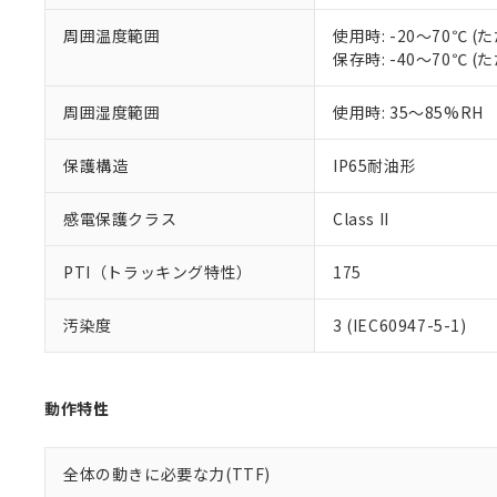
また、RoHS指
周囲温度範囲
使用時: -20～70℃
混在することから
保存時: -40～70℃
既に当社にて対応
り割愛しておりま
周囲湿度範囲
使用時: 35～85%RH
保護構造
IP65耐油形
感電保護クラス
Class II
PTI（トラッキング特性）
175
汚染度
3 (IEC60947-5-1)
動作特性
全体の動きに必要な力(TTF)