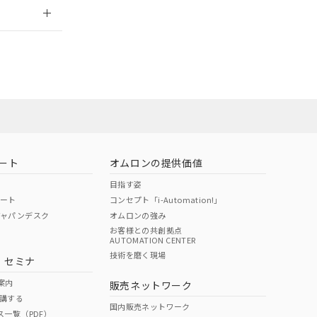
2026/7/29
ート
オムロンの提供価値
目指す姿
ポート
コンセプト「i-Automation!」
ジャパンデスク
オムロンの強み
お客様との共創拠点
AUTOMATION CENTER
DIBP
BBP
DEHP
環境保護
技術を磨く現場
・セミナ
状況ページへ
使用期限
検索ください
案内
販売ネットワーク
講する
O
O
O
10
国内販売ネットワーク
ス一覧（PDF）