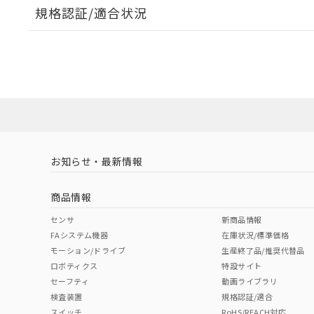
規格認証/適合状況
EU RoHS
注意事項・凡例
UL認証
CSA認証
CEマーキング
ダウンロードデータをご利用いただく前に、以下を必ずお読
Yes
Yes
Yes
対応状況
対応予定月
※1
※2
ソフトウェアの使用条件
対応済み
LR型式承認
DNV型式承認
BV型式承認
KR
（イギリス
（ノルウェー
（フランス
（
お知らせ・最新情報
中国 RoHS
注意事項・凡例
船舶規格）
船舶規格）
船舶規格）
船
商品情報
No
No
No
No
中国 RoHS表
※1 ※2
センサ
新商品情報
FAシステム機器
在庫状況/標準価格
Pb
Hg
Cd
Cr(V
モーション/ドライブ
生産終了品/推奨代替品
ロボティクス
特設サイト
セーフティ
動画ライブラリ
検査装置
規格認証/適合
X
O
O
O
スイッチ
RoHS/REACH対応