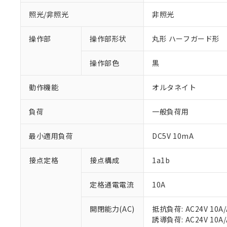
照光/非照光
非照光
操作部
操作部形状
丸形 ハーフガード形
操作部色
黒
動作機能
オルタネイト
負荷
一般負荷用
最小適用負荷
DC5V 10mA
※1 対応状況
接点定格
接点構成
1a1b
対応済み：EU
対応予定：EU R
定格通電電流
10A
対応予定なし：EU
調査・確認中：EU
ご利用条件
非該当品：ライセ
開閉能力(AC)
抵抗負荷: AC24V 10A/A
※1 中国RoHS
仕入先様の事情に
誘導負荷: AC24V 10A/A