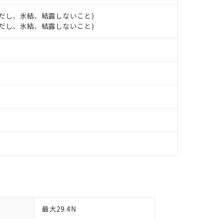
令のフタル酸エステル類４物質の対応では、対応完了までの期間は出
 (ただし、氷結、結露しないこと)
備考欄に対応日を記載しておりました。
 (ただし、氷結、結露しないこと)
品への在庫切替を完了していることから、特段のことがない限り、20
す。
最大29.4N