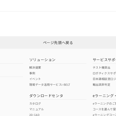
情報更新：
ログイン/会員登録
CCC認証
電波法
みください。
Yes
N/A
非含有証明書
※3
ページ先頭へ戻る
ダウンロードはこちら
型式承認
NK型式承認
ABS型式承認
韓国
（日本
（アメリカ
ソリューション
サービスサポ
舶規格）
船舶規格）
船舶規格）
解決提案
テスト機貸出
事例
ロボティクスサ
No
No
イベント
日本語相談窓口
現場データ活用サービスi-BELT
輸出該非判定
I)
PBBs
PBDEs
DBP
ダウンロードセンタ
eラーニング
この製品の規格認証/適合
その他の認証はこちらのページからご
カタログ
eラーニングのご
マニュアル
コースを選んで受
O
O
O
2D CAD
eラーニングコー