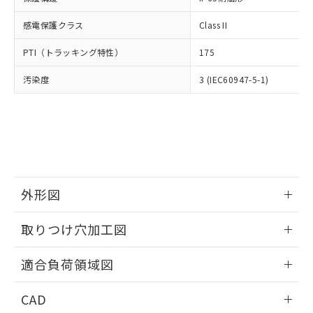
DEHP(フタル酸ビス(2-エチルヘキシル)) : 1000ppm
ご相談ください。
適用除外項目は除く。
ル、化学兵器、生物兵器またはその他
－
在庫なし(最新の在庫状況につ
オムロン制御機器販売店や当社販売拠
フタル酸エステル類の４物質については閾値を超える意
感電保護クラス
Class II
武器並びにこれらの製造装置等に一切
いては、お客様のお取引先、ま
図的な使用がないことを確認しています。
点は「
販売ネットワーク
」をご確認
※2 環境保護使用期限
使用いたしません。
たはお客様担当のオムロン制御
ください。
PTI（トラッキング特性）
175
当社は、貴社製品を第三者に販売する
機器販売店・当社販売員にご確
在庫状況および標準価格結果を当社の
※2 対応予定月
「ｅ」：有害物質（10物質）のすべてが基
場合は、上記1、2および3の内容を当
認ください)
事前の承諾なく第三者に漏洩または開
汚染度
3 (IEC60947-5-1)
準値以下であることを示します。
該第三者に通知します。また当社は、
示しないようお願いします。
部品在庫の切り替え状況などにより、予定
「10」：通常の使用状況下において有害物
販売先および販売に係わる関係者が違
マイパーツ機能（部品リスト作成サー
空
受注生産機種、また在庫状況の
月が前後することがあります。
質が外部に漏えいし、環境に深刻な影響を
法に輸出するおそれがある場合は、取
ビス）をご利用いただくには、I-Web
白
情報を公開していない機種
及ぼさない年数を意味します。
り引きをいたしません。
メンバーズにご登録されている必要が
「－」：未確認です。当社販売部門へお問
あります。
い合わせください。
お客様が当ウェブサイト上で当社にご
※3 非含有証明書ダウンロード
登録された部品リストについて、当社
外形図
および当社の共同利用者が、当社の製
下記の非含有証明書をダウンロードするこ
品・サービスに関するお客様との取
とができます。
情報更新：2026/05/21
合意する
キャンセル
引・商談に必要な範囲で利用すること
取りつけ穴加工図
をご了承ください。
EU RoHS指令（10物質）の非含有証明書
※当社の共同利用者とは、
"個人情報
情報更新：2026/05/21
51物質の非含有証明書（当社基準）
適合負荷領域図
の共同利用に関して"
の「1.共同利
※本証明書は発行日時点で非含有を証明す
用者の範囲」に記載されている法人を
情報更新：2026/05/21
るもので、過去に遡って非含有を証明する
指します。
CAD
ものではありません。