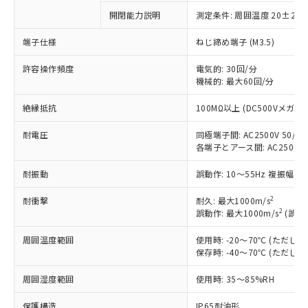
ご利用条件
有に対応した製品に切り替える予定のある
商品です。
開閉能力説明
測定条件: 周囲温度 20±2℃
対応予定なし：EU RoHS指令（10物質）の
以下の条件をお読みいただき、同意のうえ
端子仕様
ねじ締め端子 (M3.5)
非含有に非対応の商品で、対応品を出す予
ご利用ください。
定はありません。
許容操作頻度
電気的: 30回/分
調査・確認中：EU RoHS指令（10物質）の
本サービスは、当社制御機器事業取扱
機械的: 最大60回/分
※1 中国RoHS○×表
非含有の対応状況を調査中または確認中の
商品の当社在庫状況および標準価格
商品です。
絶縁抵抗
100MΩ以上 (DC500Vメガ)
(税抜)を提供させていただくもので
「○」：最大均質材料含有率が中国RoHSの
非該当品：ライセンス料など無形物で、有
す。
基準値以下であることを示します。
害物質有無と関係のない商品です。
耐電圧
同極端子間: AC2500V 50/60H
当社制御機器事業取扱商品の中には、
「×」：最大均質材料含有率が中国RoHSの
仕入先様の事情により、非含有部品として
各端子とアース間: AC2500V 50
本サービスの対象外となる商品もある
基準値を超えていることを示します。
いたものが、含有品と判明した場合などや
当社は、これら貴社製品のうち、外国
ことをご了承ください。
「－」：未確認です。当社販売部門へお問
むを得ず変更することがあります。
耐振動
誤動作: 10～55Hz 複振幅 1
為替および外国貿易法に定める商品
在庫状況および標準価格照会結果は、
い合わせください。
（以下｢規制貨物等」という）を輸出
記載している更新日時点での社内デー
2
耐衝撃
耐久: 最大1000m/s
*EU RoHS指令（10物質）：
または国外への提供する場合は、日本
記
タに基づき作成されるものであり、閲
説明
2
誤動作: 最大1000m/s
(誤動
鉛(Pb) 1000ppm以下、 水銀(Hg) 1000ppm以下、 カド
*中国RoHS10物質の基準値 (GB/T26572)：
国政府の輸出許可(または役務取引許
号
覧された時点での実際の在庫および標
ミウム(Cd) 100ppm以下、
Pb(鉛) :1000ppm、 Hg(水銀) : 1000ppm、 Cd(カドミウ
可)を取得するなどの必要な手続きを
六価クロム(Cr(Ⅵ)) 1000ppm以下、ポリ臭化ビフェニル
ム) : 100ppm、
準価格とは異なる場合があることをご
周囲温度範囲
使用時: -20～70℃ (ただ
類(PBB) 1000ppm以下、ポリ臭化ジフェニルエーテル類
Cr(Ⅵ)(六価クロム) : 1000ppm、 PBBs(ポリ臭化ビフェ
とります。
保存時: -40～70℃ (ただ
了承ください。
(PBDE) 1000ppm以下、フタル酸ビス(2-エチルヘキシ
○
一定数以上の在庫あり
ニル類) : 1000ppm、 PBDEs(ポリ臭化ジフェニルエーテ
当社は規制貨物を破棄する場合は、完
ル) (DEHP)(別名：DOP) 1000ppm以下、フタル酸ブチ
正式な納期状況および標準価格はお客
ル類) : 1000ppm、
ルベンジル（BBP） 1000ppm以下、フタル酸ジブチル
全に破砕するなど、違法に輸出されな
DBP(フタル酸ジブチル) : 1000ppm、 DIBP(フタル酸ジ
周囲湿度範囲
使用時: 35～85%RH
様のお取引先、またはお客様担当のオ
（DBP） 1000ppm以下、フタル酸ジイソブチル
イソブチル) : 1000ppm、 BBP(フタル酸ブチルベンジ
△
一定数には満たないが在庫あり
いよう必要な手段を講じます。
ムロン制御機器販売店・当社販売員に
(DIBP) 1000ppm以下
ル) : 1000ppm、
保護構造
IP65耐油形
当社は貴社製品を、核兵器、ミサイ
但し、RoHS指令で産業用監視および制御機器に対する