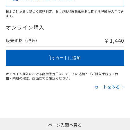
日本の外為法に基づく該非判定、およびEAR再輸出規制に関する見解が入手でき
ます。
"対応済み"や非含有の記載がされた商品であっても、流通
在庫等で未対応品が混在する可能性があります。
オンライン購入
非含有品が必要な際は、弊社営業部門もしくは販売店へお
問い合わせください。
¥ 1,440
販売価格（税込）
この製品のRoHS/REACH対応状況ページへ
カートに追加
オンライン購入における出荷予定日は、カートに追加～「ご購入手続き：価
格・納期の確認」画面にてご確認ください。
カートをみる
ページ先頭へ戻る