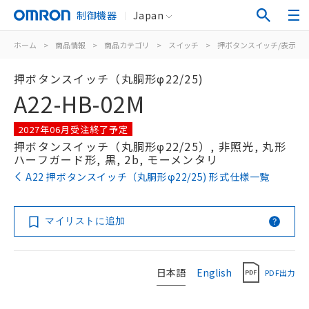
制御機器
Japan
ホーム
>
商品情報
>
商品カテゴリ
>
スイッチ
>
押ボタンスイッチ/表示灯
押ボタンスイッチ（丸胴形φ22/25)
A22-HB-02M
2027年06月受注終了予定
押ボタンスイッチ（丸胴形φ22/25）, 非照光, 丸形
ハーフガード形, 黒, 2b, モーメンタリ
A22 押ボタンスイッチ（丸胴形φ22/25) 形式仕様一覧
マイリストに追加
日本語
English
PDF出力