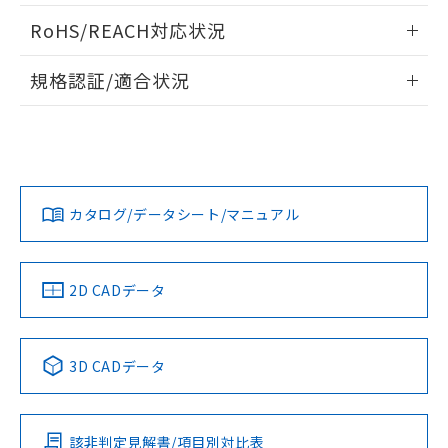
また、RoHS指令のフタル酸エステル類４
ログイン/会員登録いただくと、CADデータをダウンロー
RoHS/REACH対応状況
物質の対応では、対応完了までの期間は出
ドすることができます。
荷製品に未対応品が混在することから備考
情報更新：2026/7/29
欄に対応日を記載しておりました。
規格認証/適合状況
既に当社にて対応品への在庫切替を完了
ログイン/会員登録
EU RoHS
注意事項・凡例
していることから、特段のことがない限
UL認証
CSA認証
CEマーキング
り、2022年1月12日より割愛しておりま
す。
Yes
Yes
Yes
対応状況
対応予定月
※1
※2
ダウンロードデータをご利用いただく前に、以下を必ずお読
みください。
カタログ/データシート/マニュアル
対応済み
ソフトウェアの使用条件
LR型式承認
DNV型式承認
BV型式承認
KR型式承
（イギリス
（ノルウェー
（フランス
（韓国
船舶規格）
船舶規格）
船舶規格）
船舶規格
中国 RoHS
注意事項・凡例
2D CADデータ
No
No
No
No
中国 RoHS表
※1 ※2
3D CADデータ
この製品の規格認証/適合状況ページへ
Pb
Hg
Cd
Cr(VI)
その他の認証はこちらのページからご検索ください
該非判定見解書/項目別対比表
O
O
O
O