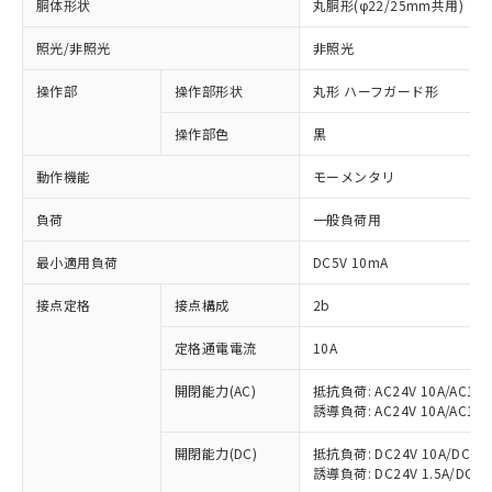
胴体形状
丸胴形(φ22/25mm共用)
照光/非照光
非照光
操作部
操作部形状
丸形 ハーフガード形
操作部色
黒
動作機能
モーメンタリ
負荷
一般負荷用
最小適用負荷
DC5V 10mA
接点定格
接点構成
2b
定格通電電流
10A
※1 対応状況
開閉能力(AC)
抵抗負荷: AC24V 10A/AC110V
対応済み：EU RoHS指令（10物質）の
誘導負荷: AC24V 10A/AC110V
非含有に対応した製品が提供可能な商品で
す。
開閉能力(DC)
抵抗負荷: DC24V 10A/DC110V
対応予定：EU RoHS指令（10物質）の非含
誘導負荷: DC24V 1.5A/DC110V