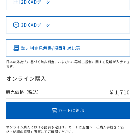
中国 RoHS
注意事項・凡例
2D CADデータ
No
No
No
No
中国 RoHS表
※1 ※2
3D CADデータ
この製品の規格認証/適合状況ページへ
Pb
Hg
Cd
Cr(VI)
その他の認証はこちらのページからご検索ください
該非判定見解書/項目別対比表
O
O
O
O
日本の外為法に基づく該非判定、およびEAR再輸出規制に関する見解が入手でき
ます。
"対応済み"や非含有の記載がされた商品であっても、流通
在庫等で未対応品が混在する可能性があります。
オンライン購入
非含有品が必要な際は、弊社営業部門もしくは販売店へお
問い合わせください。
¥ 1,710
販売価格（税込）
この製品のRoHS/REACH対応状況ページへ
カートに追加
オンライン購入における出荷予定日は、カートに追加～「ご購入手続き：価
格・納期の確認」画面にてご確認ください。