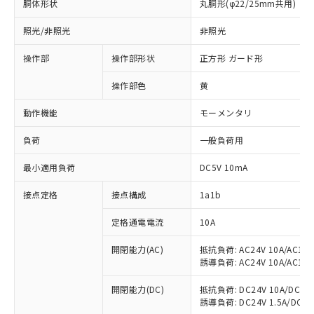
胴体形状
丸胴形(φ22/25mm共用)
照光/非照光
非照光
操作部
操作部形状
正方形 ガード形
操作部色
黄
動作機能
モーメンタリ
負荷
一般負荷用
最小適用負荷
DC5V 10mA
接点定格
接点構成
1a1b
定格通電電流
10A
開閉能力(AC)
抵抗負荷: AC24V 10A/AC110V
誘導負荷: AC24V 10A/AC110V
※1 対応状況
開閉能力(DC)
抵抗負荷: DC24V 10A/DC110V
誘導負荷: DC24V 1.5A/DC110V
対応済み：EU RoHS指令（10物質）の