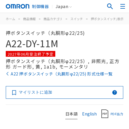
制御機器
Japan
ホーム
>
商品情報
>
商品カテゴリ
>
スイッチ
>
押ボタンスイッチ/表示灯
押ボタンスイッチ（丸胴形φ22/25)
A22-DY-11M
2027年06月受注終了予定
押ボタンスイッチ（丸胴形φ22/25）, 非照光, 正方
形 ガード形, 黄, 1a1b, モーメンタリ
A22 押ボタンスイッチ（丸胴形φ22/25) 形式仕様一覧
マイリストに追加
日本語
English
PDF出力