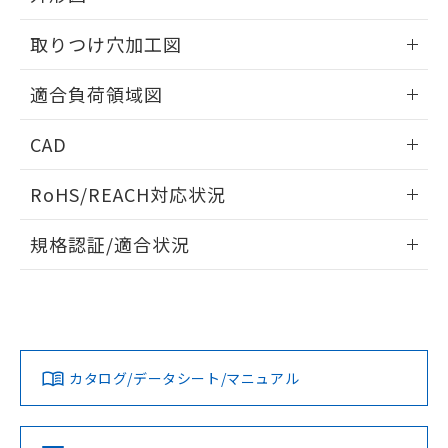
51物質の非含有証明書（当社基準）
の共同利用に関して"
の「1.共同利
※本証明書は発行日時点で非含有を証明す
情報更新：2026/05/21
用者の範囲」に記載されている法人を
取りつけ穴加工図
るもので、過去に遡って非含有を証明する
指します。
ものではありません。
情報更新：2026/05/21
適合負荷領域図
また、RoHS指令のフタル酸エステル類４
物質の対応では、対応完了までの期間は出
情報更新：2026/05/21
荷製品に未対応品が混在することから備考
CAD
欄に対応日を記載しておりました。
既に当社にて対応品への在庫切替を完了
ログイン/会員登録いただくと、CADデータをダウンロー
RoHS/REACH対応状況
していることから、特段のことがない限
ドすることができます。
り、2022年1月12日より割愛しておりま
情報更新：2026/7/29
す。
規格認証/適合状況
ログイン/会員登録
EU RoHS
注意事項・凡例
UL認証
CSA認証
CEマーキング
Yes
Yes
Yes
対応状況
対応予定月
※1
※2
ダウンロードデータをご利用いただく前に、以下を必ずお読
みください。
カタログ/データシート/マニュアル
対応済み
ソフトウェアの使用条件
LR型式承認
DNV型式承認
BV型式承認
KR型式承
（イギリス
（ノルウェー
（フランス
（韓国
船舶規格）
船舶規格）
船舶規格）
船舶規格