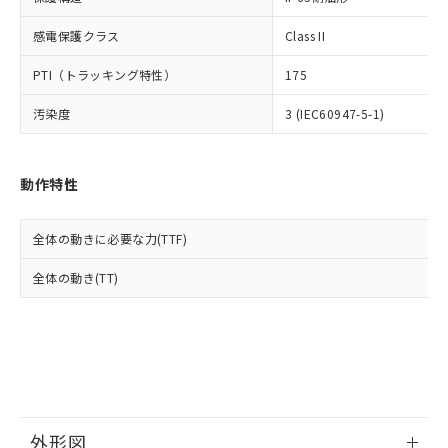
了承ください。
(PBDE) 1000ppm以下、フタル酸ビス(2-エチルヘキシ
○
一定数以上の在庫あり
ニル類) : 1000ppm、 PBDEs(ポリ臭化ジフェニルエーテ
当社は規制貨物を破棄する場合は、完
ル) (DEHP)(別名：DOP) 1000ppm以下、フタル酸ブチ
正式な納期状況および標準価格はお客
ル類) : 1000ppm、
ルベンジル（BBP） 1000ppm以下、フタル酸ジブチル
感電保護クラス
Class II
全に破砕するなど、違法に輸出されな
DBP(フタル酸ジブチル) : 1000ppm、 DIBP(フタル酸ジ
様のお取引先、またはお客様担当のオ
（DBP） 1000ppm以下、フタル酸ジイソブチル
イソブチル) : 1000ppm、 BBP(フタル酸ブチルベンジ
△
一定数には満たないが在庫あり
いよう必要な手段を講じます。
ムロン制御機器販売店・当社販売員に
(DIBP) 1000ppm以下
ル) : 1000ppm、
PTI（トラッキング特性）
175
当社は貴社製品を、核兵器、ミサイ
但し、RoHS指令で産業用監視および制御機器に対する
DEHP(フタル酸ビス(2-エチルヘキシル)) : 1000ppm
ご相談ください。
適用除外項目は除く。
ル、化学兵器、生物兵器またはその他
－
在庫なし(最新の在庫状況につ
オムロン制御機器販売店や当社販売拠
フタル酸エステル類の４物質については閾値を超える意
汚染度
3 (IEC60947-5-1)
武器並びにこれらの製造装置等に一切
いては、お客様のお取引先、ま
図的な使用がないことを確認しています。
点は「
販売ネットワーク
」をご確認
※2 環境保護使用期限
使用いたしません。
たはお客様担当のオムロン制御
ください。
当社は、貴社製品を第三者に販売する
機器販売店・当社販売員にご確
在庫状況および標準価格結果を当社の
※2 対応予定月
「ｅ」：有害物質（10物質）のすべてが基
動作特性
場合は、上記1、2および3の内容を当
認ください)
事前の承諾なく第三者に漏洩または開
準値以下であることを示します。
該第三者に通知します。また当社は、
示しないようお願いします。
部品在庫の切り替え状況などにより、予定
「10」：通常の使用状況下において有害物
販売先および販売に係わる関係者が違
マイパーツ機能（部品リスト作成サー
空
受注生産機種、また在庫状況の
全体の動きに必要な力(TTF)
月が前後することがあります。
質が外部に漏えいし、環境に深刻な影響を
法に輸出するおそれがある場合は、取
ビス）をご利用いただくには、I-Web
白
情報を公開していない機種
及ぼさない年数を意味します。
り引きをいたしません。
メンバーズにご登録されている必要が
全体の動き(TT)
「－」：未確認です。当社販売部門へお問
あります。
い合わせください。
お客様が当ウェブサイト上で当社にご
※3 非含有証明書ダウンロード
登録された部品リストについて、当社
および当社の共同利用者が、当社の製
下記の非含有証明書をダウンロードするこ
品・サービスに関するお客様との取
とができます。
合意する
キャンセル
引・商談に必要な範囲で利用すること
をご了承ください。
EU RoHS指令（10物質）の非含有証明書
外形図
※当社の共同利用者とは、
"個人情報