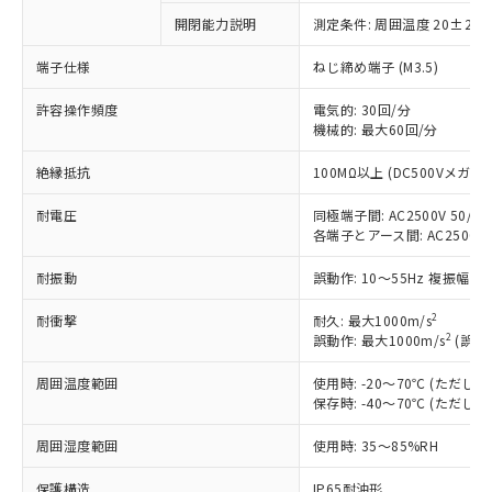
非含有に対応した製品が提供可能な商品で
開閉能力説明
測定条件: 周囲温度 20±2℃
す。
端子仕様
ねじ締め端子 (M3.5)
対応予定：EU RoHS指令（10物質）の非含
ご利用条件
有に対応した製品に切り替える予定のある
許容操作頻度
電気的: 30回/分
商品です。
機械的: 最大60回/分
対応予定なし：EU RoHS指令（10物質）の
以下の条件をお読みいただき、同意のうえ
非含有に非対応の商品で、対応品を出す予
絶縁抵抗
100MΩ以上 (DC500Vメガ)
ご利用ください。
定はありません。
調査・確認中：EU RoHS指令（10物質）の
耐電圧
同極端子間: AC2500V 50/60H
本サービスは、当社制御機器事業取扱
※1 中国RoHS○×表
非含有の対応状況を調査中または確認中の
各端子とアース間: AC2500V 50
商品の当社在庫状況および標準価格
商品です。
(税抜)を提供させていただくもので
「○」：最大均質材料含有率が中国RoHSの
非該当品：ライセンス料など無形物で、有
耐振動
誤動作: 10～55Hz 複振幅 1
す。
基準値以下であることを示します。
害物質有無と関係のない商品です。
当社制御機器事業取扱商品の中には、
「×」：最大均質材料含有率が中国RoHSの
2
耐衝撃
耐久: 最大1000m/s
仕入先様の事情により、非含有部品として
本サービスの対象外となる商品もある
2
誤動作: 最大1000m/s
(誤動
基準値を超えていることを示します。
いたものが、含有品と判明した場合などや
当社は、これら貴社製品のうち、外国
ことをご了承ください。
「－」：未確認です。当社販売部門へお問
むを得ず変更することがあります。
為替および外国貿易法に定める商品
在庫状況および標準価格照会結果は、
周囲温度範囲
使用時: -20～70℃ (ただ
い合わせください。
（以下｢規制貨物等」という）を輸出
記載している更新日時点での社内デー
保存時: -40～70℃ (ただ
*EU RoHS指令（10物質）：
または国外への提供する場合は、日本
記
タに基づき作成されるものであり、閲
説明
鉛(Pb) 1000ppm以下、 水銀(Hg) 1000ppm以下、 カド
*中国RoHS10物質の基準値 (GB/T26572)：
国政府の輸出許可(または役務取引許
周囲湿度範囲
使用時: 35～85%RH
号
覧された時点での実際の在庫および標
ミウム(Cd) 100ppm以下、
Pb(鉛) :1000ppm、 Hg(水銀) : 1000ppm、 Cd(カドミウ
可)を取得するなどの必要な手続きを
六価クロム(Cr(Ⅵ)) 1000ppm以下、ポリ臭化ビフェニル
ム) : 100ppm、
準価格とは異なる場合があることをご
類(PBB) 1000ppm以下、ポリ臭化ジフェニルエーテル類
Cr(Ⅵ)(六価クロム) : 1000ppm、 PBBs(ポリ臭化ビフェ
とります。
保護構造
IP65耐油形