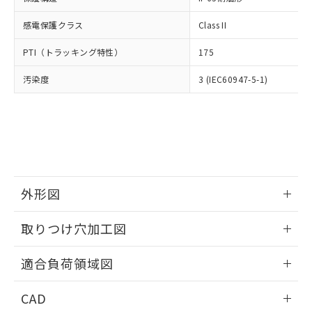
DEHP(フタル酸ビス(2-エチルヘキシル)) : 1000ppm
ご相談ください。
適用除外項目は除く。
ル、化学兵器、生物兵器またはその他
－
在庫なし(最新の在庫状況につ
オムロン制御機器販売店や当社販売拠
フタル酸エステル類の４物質については閾値を超える意
感電保護クラス
Class II
武器並びにこれらの製造装置等に一切
いては、お客様のお取引先、ま
図的な使用がないことを確認しています。
点は「
販売ネットワーク
」をご確認
※2 環境保護使用期限
使用いたしません。
たはお客様担当のオムロン制御
ください。
PTI（トラッキング特性）
175
当社は、貴社製品を第三者に販売する
機器販売店・当社販売員にご確
在庫状況および標準価格結果を当社の
※2 対応予定月
「ｅ」：有害物質（10物質）のすべてが基
場合は、上記1、2および3の内容を当
認ください)
事前の承諾なく第三者に漏洩または開
汚染度
3 (IEC60947-5-1)
準値以下であることを示します。
該第三者に通知します。また当社は、
示しないようお願いします。
部品在庫の切り替え状況などにより、予定
「10」：通常の使用状況下において有害物
販売先および販売に係わる関係者が違
マイパーツ機能（部品リスト作成サー
空
受注生産機種、また在庫状況の
月が前後することがあります。
質が外部に漏えいし、環境に深刻な影響を
法に輸出するおそれがある場合は、取
ビス）をご利用いただくには、I-Web
白
情報を公開していない機種
及ぼさない年数を意味します。
り引きをいたしません。
メンバーズにご登録されている必要が
「－」：未確認です。当社販売部門へお問
あります。
い合わせください。
お客様が当ウェブサイト上で当社にご
※3 非含有証明書ダウンロード
登録された部品リストについて、当社
外形図
および当社の共同利用者が、当社の製
下記の非含有証明書をダウンロードするこ
品・サービスに関するお客様との取
とができます。
情報更新：2026/05/21
合意する
キャンセル
引・商談に必要な範囲で利用すること
取りつけ穴加工図
をご了承ください。
EU RoHS指令（10物質）の非含有証明書
※当社の共同利用者とは、
"個人情報
情報更新：2026/05/21
51物質の非含有証明書（当社基準）
適合負荷領域図
の共同利用に関して"
の「1.共同利
※本証明書は発行日時点で非含有を証明す
用者の範囲」に記載されている法人を
情報更新：2026/05/21
るもので、過去に遡って非含有を証明する
指します。
CAD
ものではありません。