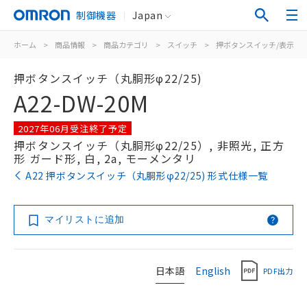
制御機器
Japan
ホーム
>
商品情報
>
商品カテゴリ
>
スイッチ
>
押ボタンスイッチ/表示灯
押ボタンスイッチ（丸胴形φ22/25)
A22-DW-20M
2027年06月受注終了予定
押ボタンスイッチ（丸胴形φ22/25）, 非照光, 正方
形 ガード形, 白, 2a, モーメンタリ
A22 押ボタンスイッチ（丸胴形φ22/25) 形式仕様一覧
マイリストに追加
日本語
English
PDF出力