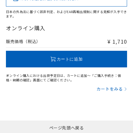
日本の外為法に基づく該非判定、およびEAR再輸出規制に関する見解が入手でき
ます。
"対応済み"や非含有の記載がされた商品であっても、流通
在庫等で未対応品が混在する可能性があります。
オンライン購入
非含有品が必要な際は、弊社営業部門もしくは販売店へお
問い合わせください。
¥ 1,710
販売価格（税込）
この製品のRoHS/REACH対応状況ページへ
カートに追加
オンライン購入における出荷予定日は、カートに追加～「ご購入手続き：価
格・納期の確認」画面にてご確認ください。
カートをみる
ページ先頭へ戻る