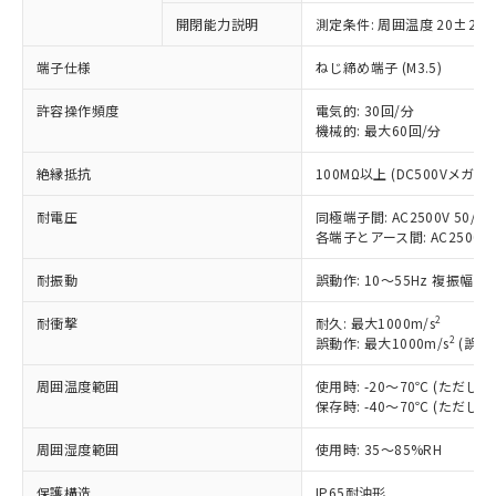
ご利用条件
有に対応した製品に切り替える予定のある
商品です。
開閉能力説明
測定条件: 周囲温度 20±2℃
対応予定なし：EU RoHS指令（10物質）の
以下の条件をお読みいただき、同意のうえ
端子仕様
ねじ締め端子 (M3.5)
非含有に非対応の商品で、対応品を出す予
ご利用ください。
定はありません。
許容操作頻度
電気的: 30回/分
調査・確認中：EU RoHS指令（10物質）の
本サービスは、当社制御機器事業取扱
機械的: 最大60回/分
※1 中国RoHS○×表
非含有の対応状況を調査中または確認中の
商品の当社在庫状況および標準価格
商品です。
絶縁抵抗
100MΩ以上 (DC500Vメガ)
(税抜)を提供させていただくもので
「○」：最大均質材料含有率が中国RoHSの
非該当品：ライセンス料など無形物で、有
す。
基準値以下であることを示します。
害物質有無と関係のない商品です。
耐電圧
同極端子間: AC2500V 50/60H
当社制御機器事業取扱商品の中には、
「×」：最大均質材料含有率が中国RoHSの
仕入先様の事情により、非含有部品として
各端子とアース間: AC2500V 50
本サービスの対象外となる商品もある
基準値を超えていることを示します。
いたものが、含有品と判明した場合などや
当社は、これら貴社製品のうち、外国
ことをご了承ください。
「－」：未確認です。当社販売部門へお問
むを得ず変更することがあります。
耐振動
誤動作: 10～55Hz 複振幅 1
為替および外国貿易法に定める商品
在庫状況および標準価格照会結果は、
い合わせください。
（以下｢規制貨物等」という）を輸出
記載している更新日時点での社内デー
2
耐衝撃
耐久: 最大1000m/s
*EU RoHS指令（10物質）：
または国外への提供する場合は、日本
記
タに基づき作成されるものであり、閲
説明
2
誤動作: 最大1000m/s
(誤動
鉛(Pb) 1000ppm以下、 水銀(Hg) 1000ppm以下、 カド
*中国RoHS10物質の基準値 (GB/T26572)：
国政府の輸出許可(または役務取引許
号
覧された時点での実際の在庫および標
ミウム(Cd) 100ppm以下、
Pb(鉛) :1000ppm、 Hg(水銀) : 1000ppm、 Cd(カドミウ
可)を取得するなどの必要な手続きを
六価クロム(Cr(Ⅵ)) 1000ppm以下、ポリ臭化ビフェニル
ム) : 100ppm、
準価格とは異なる場合があることをご
周囲温度範囲
使用時: -20～70℃ (ただ
類(PBB) 1000ppm以下、ポリ臭化ジフェニルエーテル類
Cr(Ⅵ)(六価クロム) : 1000ppm、 PBBs(ポリ臭化ビフェ
とります。
保存時: -40～70℃ (ただ
了承ください。
(PBDE) 1000ppm以下、フタル酸ビス(2-エチルヘキシ
○
一定数以上の在庫あり
ニル類) : 1000ppm、 PBDEs(ポリ臭化ジフェニルエーテ
当社は規制貨物を破棄する場合は、完
ル) (DEHP)(別名：DOP) 1000ppm以下、フタル酸ブチ
正式な納期状況および標準価格はお客
ル類) : 1000ppm、
ルベンジル（BBP） 1000ppm以下、フタル酸ジブチル
全に破砕するなど、違法に輸出されな
DBP(フタル酸ジブチル) : 1000ppm、 DIBP(フタル酸ジ
周囲湿度範囲
使用時: 35～85%RH
様のお取引先、またはお客様担当のオ
（DBP） 1000ppm以下、フタル酸ジイソブチル
イソブチル) : 1000ppm、 BBP(フタル酸ブチルベンジ
△
一定数には満たないが在庫あり
いよう必要な手段を講じます。
ムロン制御機器販売店・当社販売員に
(DIBP) 1000ppm以下
ル) : 1000ppm、
保護構造
IP65耐油形
当社は貴社製品を、核兵器、ミサイ
但し、RoHS指令で産業用監視および制御機器に対する