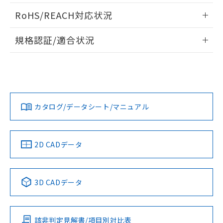
また、RoHS指令のフタル酸エステル類４
ログイン/会員登録いただくと、CADデータをダウンロー
RoHS/REACH対応状況
物質の対応では、対応完了までの期間は出
ドすることができます。
荷製品に未対応品が混在することから備考
情報更新：2026/7/29
欄に対応日を記載しておりました。
規格認証/適合状況
既に当社にて対応品への在庫切替を完了
ログイン/会員登録
EU RoHS
注意事項・凡例
していることから、特段のことがない限
UL認証
CSA認証
CEマーキング
り、2022年1月12日より割愛しておりま
す。
Yes
Yes
Yes
対応状況
対応予定月
※1
※2
ダウンロードデータをご利用いただく前に、以下を必ずお読
みください。
カタログ/データシート/マニュアル
対応済み
ソフトウェアの使用条件
LR型式承認
DNV型式承認
BV型式承認
KR型式承
（イギリス
（ノルウェー
（フランス
（韓国
船舶規格）
船舶規格）
船舶規格）
船舶規格
中国 RoHS
注意事項・凡例
2D CADデータ
No
No
No
No
中国 RoHS表
※1 ※2
3D CADデータ
この製品の規格認証/適合状況ページへ
Pb
Hg
Cd
Cr(VI)
その他の認証はこちらのページからご検索ください
該非判定見解書/項目別対比表
O
O
O
O