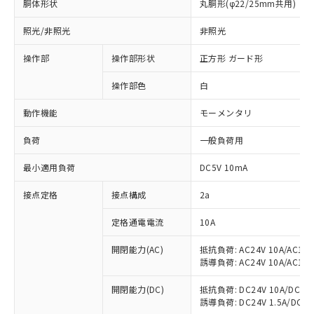
胴体形状
丸胴形(φ22/25mm共用)
照光/非照光
非照光
操作部
操作部形状
正方形 ガード形
操作部色
白
動作機能
モーメンタリ
負荷
一般負荷用
最小適用負荷
DC5V 10mA
接点定格
接点構成
2a
定格通電電流
10A
※1 対応状況
開閉能力(AC)
抵抗負荷: AC24V 10A/AC110V
対応済み：EU RoHS指令（10物質）の
誘導負荷: AC24V 10A/AC110V
非含有に対応した製品が提供可能な商品で
す。
開閉能力(DC)
抵抗負荷: DC24V 10A/DC110V
対応予定：EU RoHS指令（10物質）の非含
誘導負荷: DC24V 1.5A/DC110V