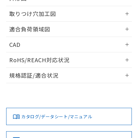
51物質の非含有証明書（当社基準）
の共同利用に関して"
の「1.共同利
※本証明書は発行日時点で非含有を証明す
情報更新：2026/05/21
用者の範囲」に記載されている法人を
取りつけ穴加工図
るもので、過去に遡って非含有を証明する
指します。
ものではありません。
情報更新：2026/05/21
適合負荷領域図
また、RoHS指令のフタル酸エステル類４
物質の対応では、対応完了までの期間は出
情報更新：2026/05/21
荷製品に未対応品が混在することから備考
CAD
欄に対応日を記載しておりました。
既に当社にて対応品への在庫切替を完了
ログイン/会員登録いただくと、CADデータをダウンロー
RoHS/REACH対応状況
していることから、特段のことがない限
ドすることができます。
り、2022年1月12日より割愛しておりま
情報更新：2026/7/29
す。
規格認証/適合状況
ログイン/会員登録
EU RoHS
注意事項・凡例
UL認証
CSA認証
CEマーキング
Yes
Yes
Yes
対応状況
対応予定月
※1
※2
ダウンロードデータをご利用いただく前に、以下を必ずお読
みください。
カタログ/データシート/マニュアル
対応済み
ソフトウェアの使用条件
LR型式承認
DNV型式承認
BV型式承認
KR型式承
（イギリス
（ノルウェー
（フランス
（韓国
船舶規格）
船舶規格）
船舶規格）
船舶規格