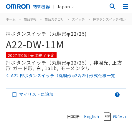
制御機器
Japan
ホーム
>
商品情報
>
商品カテゴリ
>
スイッチ
>
押ボタンスイッチ/表示灯
押ボタンスイッチ（丸胴形φ22/25)
A22-DW-11M
2027年06月受注終了予定
押ボタンスイッチ（丸胴形φ22/25）, 非照光, 正方
形 ガード形, 白, 1a1b, モーメンタリ
A22 押ボタンスイッチ（丸胴形φ22/25) 形式仕様一覧
マイリストに追加
日本語
English
PDF出力