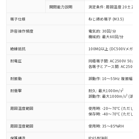
非含有に対応した製品が提供可能な商品で
開閉能力説明
測定条件: 周囲温度 20±2℃
す。
端子仕様
ねじ締め端子 (M3.5)
対応予定：EU RoHS指令（10物質）の非含
ご利用条件
有に対応した製品に切り替える予定のある
許容操作頻度
電気的: 30回/分
商品です。
機械的: 最大60回/分
対応予定なし：EU RoHS指令（10物質）の
以下の条件をお読みいただき、同意のうえ
非含有に非対応の商品で、対応品を出す予
絶縁抵抗
100MΩ以上 (DC500Vメガ)
ご利用ください。
定はありません。
調査・確認中：EU RoHS指令（10物質）の
耐電圧
同極端子間: AC2500V 50/60H
本サービスは、当社制御機器事業取扱
※1 中国RoHS○×表
非含有の対応状況を調査中または確認中の
各端子とアース間: AC2500V 50
商品の当社在庫状況および標準価格
商品です。
(税抜)を提供させていただくもので
「○」：最大均質材料含有率が中国RoHSの
非該当品：ライセンス料など無形物で、有
耐振動
誤動作: 10～55Hz 複振幅 1
す。
基準値以下であることを示します。
害物質有無と関係のない商品です。
当社制御機器事業取扱商品の中には、
「×」：最大均質材料含有率が中国RoHSの
2
耐衝撃
耐久: 最大1000m/s
仕入先様の事情により、非含有部品として
本サービスの対象外となる商品もある
2
誤動作: 最大1000m/s
(誤動
基準値を超えていることを示します。
いたものが、含有品と判明した場合などや
当社は、これら貴社製品のうち、外国
ことをご了承ください。
「－」：未確認です。当社販売部門へお問
むを得ず変更することがあります。
為替および外国貿易法に定める商品
在庫状況および標準価格照会結果は、
周囲温度範囲
使用時: -20～70℃ (ただ
い合わせください。
（以下｢規制貨物等」という）を輸出
記載している更新日時点での社内デー
保存時: -40～70℃ (ただ
*EU RoHS指令（10物質）：
または国外への提供する場合は、日本
記
タに基づき作成されるものであり、閲
説明
鉛(Pb) 1000ppm以下、 水銀(Hg) 1000ppm以下、 カド
*中国RoHS10物質の基準値 (GB/T26572)：
国政府の輸出許可(または役務取引許
周囲湿度範囲
使用時: 35～85%RH
号
覧された時点での実際の在庫および標
ミウム(Cd) 100ppm以下、
Pb(鉛) :1000ppm、 Hg(水銀) : 1000ppm、 Cd(カドミウ
可)を取得するなどの必要な手続きを
六価クロム(Cr(Ⅵ)) 1000ppm以下、ポリ臭化ビフェニル
ム) : 100ppm、
準価格とは異なる場合があることをご
類(PBB) 1000ppm以下、ポリ臭化ジフェニルエーテル類
Cr(Ⅵ)(六価クロム) : 1000ppm、 PBBs(ポリ臭化ビフェ
とります。
保護構造
IP65耐油形