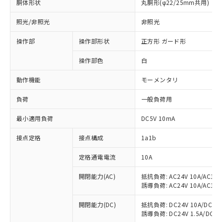
胴体形状
丸胴形(φ22/25mm共用)
照光/非照光
非照光
操作部
操作部形状
正方形 ガード形
操作部色
白
動作機能
モーメンタリ
負荷
一般負荷用
最小適用負荷
DC5V 10mA
接点定格
接点構成
1a1b
定格通電電流
10A
開閉能力(AC)
抵抗負荷: AC24V 10A/AC110V
誘導負荷: AC24V 10A/AC110V
※1 対応状況
開閉能力(DC)
抵抗負荷: DC24V 10A/DC110V
誘導負荷: DC24V 1.5A/DC110V
対応済み：EU RoHS指令（10物質）の