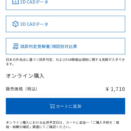
中国 RoHS
注意事項・凡例
2D CADデータ
No
No
No
No
中国 RoHS表
※1 ※2
3D CADデータ
この製品の規格認証/適合状況ページへ
Pb
Hg
Cd
Cr(VI)
その他の認証はこちらのページからご検索ください
該非判定見解書/項目別対比表
O
O
O
O
日本の外為法に基づく該非判定、およびEAR再輸出規制に関する見解が入手でき
ます。
"対応済み"や非含有の記載がされた商品であっても、流通
在庫等で未対応品が混在する可能性があります。
オンライン購入
非含有品が必要な際は、弊社営業部門もしくは販売店へお
問い合わせください。
¥ 1,710
販売価格（税込）
この製品のRoHS/REACH対応状況ページへ
カートに追加
オンライン購入における出荷予定日は、カートに追加～「ご購入手続き：価
格・納期の確認」画面にてご確認ください。