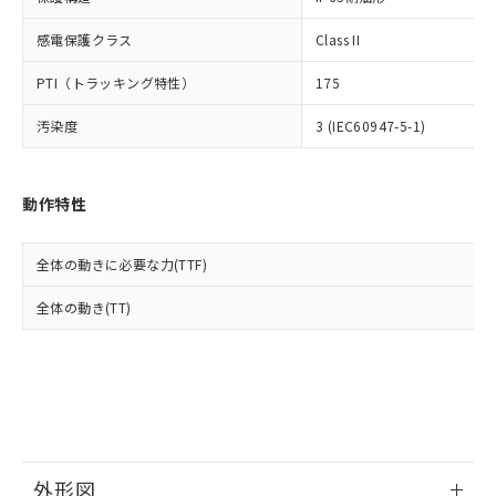
了承ください。
(PBDE) 1000ppm以下、フタル酸ビス(2-エチルヘキシ
○
一定数以上の在庫あり
ニル類) : 1000ppm、 PBDEs(ポリ臭化ジフェニルエーテ
当社は規制貨物を破棄する場合は、完
ル) (DEHP)(別名：DOP) 1000ppm以下、フタル酸ブチ
正式な納期状況および標準価格はお客
ル類) : 1000ppm、
ルベンジル（BBP） 1000ppm以下、フタル酸ジブチル
感電保護クラス
Class II
全に破砕するなど、違法に輸出されな
DBP(フタル酸ジブチル) : 1000ppm、 DIBP(フタル酸ジ
様のお取引先、またはお客様担当のオ
（DBP） 1000ppm以下、フタル酸ジイソブチル
イソブチル) : 1000ppm、 BBP(フタル酸ブチルベンジ
△
一定数には満たないが在庫あり
いよう必要な手段を講じます。
ムロン制御機器販売店・当社販売員に
(DIBP) 1000ppm以下
ル) : 1000ppm、
PTI（トラッキング特性）
175
当社は貴社製品を、核兵器、ミサイ
但し、RoHS指令で産業用監視および制御機器に対する
DEHP(フタル酸ビス(2-エチルヘキシル)) : 1000ppm
ご相談ください。
適用除外項目は除く。
ル、化学兵器、生物兵器またはその他
－
在庫なし(最新の在庫状況につ
オムロン制御機器販売店や当社販売拠
フタル酸エステル類の４物質については閾値を超える意
汚染度
3 (IEC60947-5-1)
武器並びにこれらの製造装置等に一切
いては、お客様のお取引先、ま
図的な使用がないことを確認しています。
点は「
販売ネットワーク
」をご確認
※2 環境保護使用期限
使用いたしません。
たはお客様担当のオムロン制御
ください。
当社は、貴社製品を第三者に販売する
機器販売店・当社販売員にご確
在庫状況および標準価格結果を当社の
※2 対応予定月
「ｅ」：有害物質（10物質）のすべてが基
動作特性
場合は、上記1、2および3の内容を当
認ください)
事前の承諾なく第三者に漏洩または開
準値以下であることを示します。
該第三者に通知します。また当社は、
示しないようお願いします。
部品在庫の切り替え状況などにより、予定
「10」：通常の使用状況下において有害物
販売先および販売に係わる関係者が違
マイパーツ機能（部品リスト作成サー
空
受注生産機種、また在庫状況の
全体の動きに必要な力(TTF)
月が前後することがあります。
質が外部に漏えいし、環境に深刻な影響を
法に輸出するおそれがある場合は、取
ビス）をご利用いただくには、I-Web
白
情報を公開していない機種
及ぼさない年数を意味します。
り引きをいたしません。
メンバーズにご登録されている必要が
全体の動き(TT)
「－」：未確認です。当社販売部門へお問
あります。
い合わせください。
お客様が当ウェブサイト上で当社にご
※3 非含有証明書ダウンロード
登録された部品リストについて、当社
および当社の共同利用者が、当社の製
下記の非含有証明書をダウンロードするこ
品・サービスに関するお客様との取
とができます。
合意する
キャンセル
引・商談に必要な範囲で利用すること
をご了承ください。
EU RoHS指令（10物質）の非含有証明書
外形図
※当社の共同利用者とは、
"個人情報