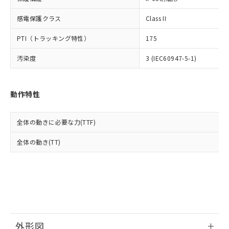
了承ください。
(PBDE) 1000ppm以下、フタル酸ビス(2-エチルヘキシ
○
一定数以上の在庫あり
ニル類) : 1000ppm、 PBDEs(ポリ臭化ジフェニルエーテ
当社は規制貨物を破棄する場合は、完
ル) (DEHP)(別名：DOP) 1000ppm以下、フタル酸ブチ
正式な納期状況および標準価格はお客
ル類) : 1000ppm、
ルベンジル（BBP） 1000ppm以下、フタル酸ジブチル
感電保護クラス
Class II
全に破砕するなど、違法に輸出されな
DBP(フタル酸ジブチル) : 1000ppm、 DIBP(フタル酸ジ
様のお取引先、またはお客様担当のオ
（DBP） 1000ppm以下、フタル酸ジイソブチル
イソブチル) : 1000ppm、 BBP(フタル酸ブチルベンジ
△
一定数には満たないが在庫あり
いよう必要な手段を講じます。
ムロン制御機器販売店・当社販売員に
(DIBP) 1000ppm以下
ル) : 1000ppm、
PTI（トラッキング特性）
175
当社は貴社製品を、核兵器、ミサイ
但し、RoHS指令で産業用監視および制御機器に対する
DEHP(フタル酸ビス(2-エチルヘキシル)) : 1000ppm
ご相談ください。
適用除外項目は除く。
ル、化学兵器、生物兵器またはその他
－
在庫なし(最新の在庫状況につ
オムロン制御機器販売店や当社販売拠
フタル酸エステル類の４物質については閾値を超える意
汚染度
3 (IEC60947-5-1)
武器並びにこれらの製造装置等に一切
いては、お客様のお取引先、ま
図的な使用がないことを確認しています。
点は「
販売ネットワーク
」をご確認
※2 環境保護使用期限
使用いたしません。
たはお客様担当のオムロン制御
ください。
当社は、貴社製品を第三者に販売する
機器販売店・当社販売員にご確
在庫状況および標準価格結果を当社の
※2 対応予定月
「ｅ」：有害物質（10物質）のすべてが基
動作特性
場合は、上記1、2および3の内容を当
認ください)
事前の承諾なく第三者に漏洩または開
準値以下であることを示します。
該第三者に通知します。また当社は、
示しないようお願いします。
部品在庫の切り替え状況などにより、予定
「10」：通常の使用状況下において有害物
販売先および販売に係わる関係者が違
マイパーツ機能（部品リスト作成サー
空
受注生産機種、また在庫状況の
全体の動きに必要な力(TTF)
月が前後することがあります。
質が外部に漏えいし、環境に深刻な影響を
法に輸出するおそれがある場合は、取
ビス）をご利用いただくには、I-Web
白
情報を公開していない機種
及ぼさない年数を意味します。
り引きをいたしません。
メンバーズにご登録されている必要が
全体の動き(TT)
「－」：未確認です。当社販売部門へお問
あります。
い合わせください。
お客様が当ウェブサイト上で当社にご
※3 非含有証明書ダウンロード
登録された部品リストについて、当社
および当社の共同利用者が、当社の製
下記の非含有証明書をダウンロードするこ
品・サービスに関するお客様との取
とができます。
合意する
キャンセル
引・商談に必要な範囲で利用すること
をご了承ください。
EU RoHS指令（10物質）の非含有証明書
外形図
※当社の共同利用者とは、
"個人情報