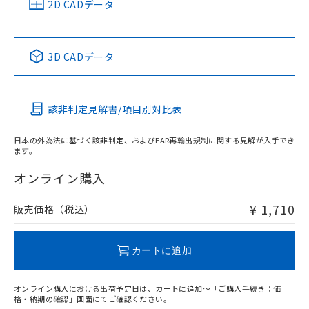
中国 RoHS
注意事項・凡例
2D CADデータ
No
No
No
No
中国 RoHS表
※1 ※2
3D CADデータ
この製品の規格認証/適合状況ページへ
Pb
Hg
Cd
Cr(VI)
その他の認証はこちらのページからご検索ください
該非判定見解書/項目別対比表
O
O
O
O
日本の外為法に基づく該非判定、およびEAR再輸出規制に関する見解が入手でき
ます。
"対応済み"や非含有の記載がされた商品であっても、流通
在庫等で未対応品が混在する可能性があります。
オンライン購入
非含有品が必要な際は、弊社営業部門もしくは販売店へお
問い合わせください。
¥ 1,710
販売価格（税込）
この製品のRoHS/REACH対応状況ページへ
カートに追加
オンライン購入における出荷予定日は、カートに追加～「ご購入手続き：価
格・納期の確認」画面にてご確認ください。