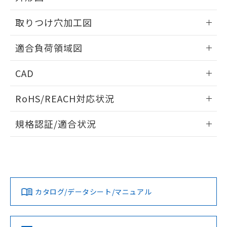
51物質の非含有証明書（当社基準）
の共同利用に関して"
の「1.共同利
※本証明書は発行日時点で非含有を証明す
情報更新：2026/05/21
用者の範囲」に記載されている法人を
取りつけ穴加工図
るもので、過去に遡って非含有を証明する
指します。
ものではありません。
情報更新：2026/05/21
適合負荷領域図
また、RoHS指令のフタル酸エステル類４
物質の対応では、対応完了までの期間は出
情報更新：2026/05/21
荷製品に未対応品が混在することから備考
CAD
欄に対応日を記載しておりました。
既に当社にて対応品への在庫切替を完了
ログイン/会員登録いただくと、CADデータをダウンロー
RoHS/REACH対応状況
していることから、特段のことがない限
ドすることができます。
り、2022年1月12日より割愛しておりま
情報更新：2026/7/29
す。
規格認証/適合状況
ログイン/会員登録
EU RoHS
注意事項・凡例
UL認証
CSA認証
CEマーキング
Yes
Yes
Yes
対応状況
対応予定月
※1
※2
ダウンロードデータをご利用いただく前に、以下を必ずお読
みください。
カタログ/データシート/マニュアル
対応済み
ソフトウェアの使用条件
LR型式承認
DNV型式承認
BV型式承認
KR型式承
（イギリス
（ノルウェー
（フランス
（韓国
船舶規格）
船舶規格）
船舶規格）
船舶規格