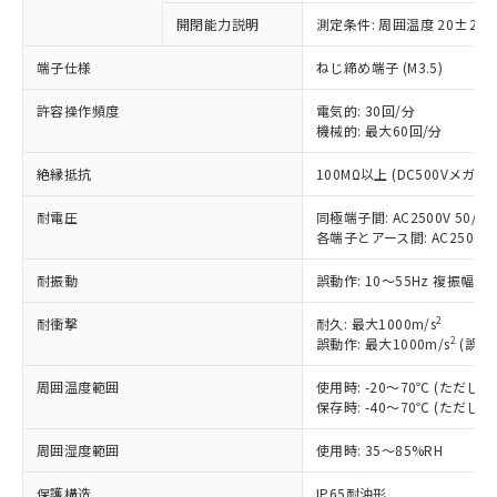
非含有に対応した製品が提供可能な商品で
開閉能力説明
測定条件: 周囲温度 20±2℃
す。
端子仕様
ねじ締め端子 (M3.5)
対応予定：EU RoHS指令（10物質）の非含
ご利用条件
有に対応した製品に切り替える予定のある
許容操作頻度
電気的: 30回/分
商品です。
機械的: 最大60回/分
対応予定なし：EU RoHS指令（10物質）の
以下の条件をお読みいただき、同意のうえ
非含有に非対応の商品で、対応品を出す予
絶縁抵抗
100MΩ以上 (DC500Vメガ)
ご利用ください。
定はありません。
調査・確認中：EU RoHS指令（10物質）の
耐電圧
同極端子間: AC2500V 50/60H
本サービスは、当社制御機器事業取扱
※1 中国RoHS○×表
非含有の対応状況を調査中または確認中の
各端子とアース間: AC2500V 50
商品の当社在庫状況および標準価格
商品です。
(税抜)を提供させていただくもので
「○」：最大均質材料含有率が中国RoHSの
非該当品：ライセンス料など無形物で、有
耐振動
誤動作: 10～55Hz 複振幅 1
す。
基準値以下であることを示します。
害物質有無と関係のない商品です。
当社制御機器事業取扱商品の中には、
「×」：最大均質材料含有率が中国RoHSの
2
耐衝撃
耐久: 最大1000m/s
仕入先様の事情により、非含有部品として
本サービスの対象外となる商品もある
2
誤動作: 最大1000m/s
(誤動
基準値を超えていることを示します。
いたものが、含有品と判明した場合などや
当社は、これら貴社製品のうち、外国
ことをご了承ください。
「－」：未確認です。当社販売部門へお問
むを得ず変更することがあります。
為替および外国貿易法に定める商品
在庫状況および標準価格照会結果は、
周囲温度範囲
使用時: -20～70℃ (ただ
い合わせください。
（以下｢規制貨物等」という）を輸出
記載している更新日時点での社内デー
保存時: -40～70℃ (ただ
*EU RoHS指令（10物質）：
または国外への提供する場合は、日本
記
タに基づき作成されるものであり、閲
説明
鉛(Pb) 1000ppm以下、 水銀(Hg) 1000ppm以下、 カド
*中国RoHS10物質の基準値 (GB/T26572)：
国政府の輸出許可(または役務取引許
周囲湿度範囲
使用時: 35～85%RH
号
覧された時点での実際の在庫および標
ミウム(Cd) 100ppm以下、
Pb(鉛) :1000ppm、 Hg(水銀) : 1000ppm、 Cd(カドミウ
可)を取得するなどの必要な手続きを
六価クロム(Cr(Ⅵ)) 1000ppm以下、ポリ臭化ビフェニル
ム) : 100ppm、
準価格とは異なる場合があることをご
類(PBB) 1000ppm以下、ポリ臭化ジフェニルエーテル類
Cr(Ⅵ)(六価クロム) : 1000ppm、 PBBs(ポリ臭化ビフェ
とります。
保護構造
IP65耐油形