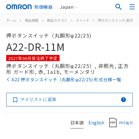
制御機器
Japan
ホーム
>
商品情報
>
商品カテゴリ
>
スイッチ
>
押ボタンスイッチ/表示灯
押ボタンスイッチ（丸胴形φ22/25)
A22-DR-11M
2027年06月受注終了予定
押ボタンスイッチ（丸胴形φ22/25）, 非照光, 正方
形 ガード形, 赤, 1a1b, モーメンタリ
A22 押ボタンスイッチ（丸胴形φ22/25) 形式仕様一覧
マイリストに追加
日本語
English
PDF出力