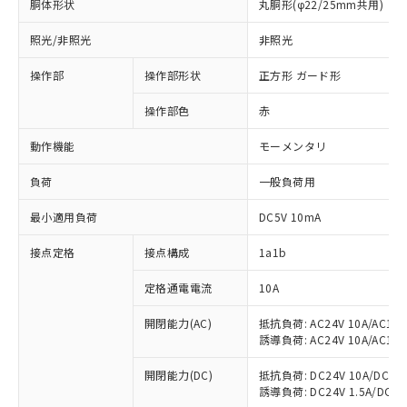
胴体形状
丸胴形(φ22/25mm共用)
照光/非照光
非照光
操作部
操作部形状
正方形 ガード形
操作部色
赤
動作機能
モーメンタリ
負荷
一般負荷用
最小適用負荷
DC5V 10mA
接点定格
接点構成
1a1b
定格通電電流
10A
開閉能力(AC)
抵抗負荷: AC24V 10A/AC110V
誘導負荷: AC24V 10A/AC110V
※1 対応状況
開閉能力(DC)
抵抗負荷: DC24V 10A/DC110V
誘導負荷: DC24V 1.5A/DC110V
対応済み：EU RoHS指令（10物質）の