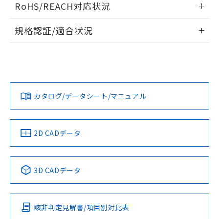
また、RoHS指令のフタル酸エステル類４
RoHS/REACH対応状況
ドすることができます。
物質の対応では、対応完了までの期間は出
荷製品に未対応品が混在することから備考
情報更新：2026/7/29
規格認証/適合状況
欄に対応日を記載しておりました。
既に当社にて対応品への在庫切替を完了
ログイン/会員登録
EU RoHS
注意事項・凡例
していることから、特段のことがない限
UL認証
CSA認証
CEマーキング
り、2022年1月12日より割愛しておりま
Yes
Yes
Yes
す。
対応状況
対応予定月
※1
※2
ダウンロードデータをご利用いただく前に、以下を必ずお読
みください。
カタログ/データシート/マニュアル
対応済み
ソフトウェアの使用条件
LR型式承認
DNV型式承認
BV型式承認
KR型式承
（イギリス
（ノルウェー
（フランス
（韓国
船舶規格）
船舶規格）
船舶規格）
船舶規格
中国 RoHS
注意事項・凡例
2D CADデータ
No
No
No
No
中国 RoHS表
※1 ※2
3D CADデータ
この製品の規格認証/適合状況ページへ
Pb
Hg
Cd
Cr(VI)
その他の認証はこちらのページからご検索ください
該非判定見解書/項目別対比表
X
O
O
O