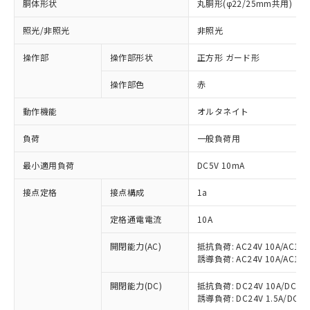
胴体形状
丸胴形(φ22/25mm共用)
照光/非照光
非照光
操作部
操作部形状
正方形 ガード形
操作部色
赤
動作機能
オルタネイト
負荷
一般負荷用
最小適用負荷
DC5V 10mA
接点定格
接点構成
1a
※1 対応状況
定格通電電流
10A
対応済み：EU RoHS指令（10物質）の
開閉能力(AC)
抵抗負荷: AC24V 10A/AC110V
誘導負荷: AC24V 10A/AC110V
非含有に対応した製品が提供可能な商品で
す。
開閉能力(DC)
抵抗負荷: DC24V 10A/DC110V
対応予定：EU RoHS指令（10物質）の非含
誘導負荷: DC24V 1.5A/DC110V
ご利用条件
有に対応した製品に切り替える予定のある