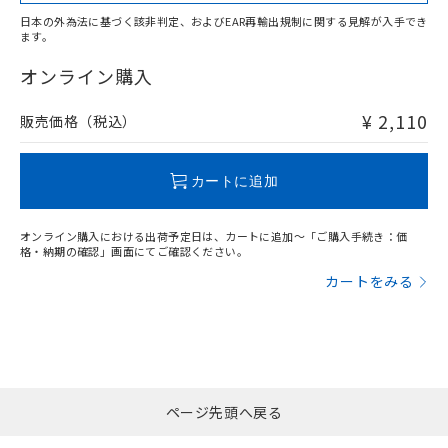
日本の外為法に基づく該非判定、およびEAR再輸出規制に関する見解が入手でき
ます。
"対応済み"や非含有の記載がされた商品であっても、流通
在庫等で未対応品が混在する可能性があります。
オンライン購入
非含有品が必要な際は、弊社営業部門もしくは販売店へお
問い合わせください。
¥ 2,110
販売価格（税込）
この製品のRoHS/REACH対応状況ページへ
カートに追加
オンライン購入における出荷予定日は、カートに追加～「ご購入手続き：価
格・納期の確認」画面にてご確認ください。
カートをみる
ページ先頭へ戻る