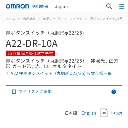
制御機器
Japan
ホーム
>
商品情報
>
商品カテゴリ
>
スイッチ
>
押ボタンスイッチ/表示灯
押ボタンスイッチ（丸胴形φ22/25)
A22-DR-10A
2027年06月受注終了予定
押ボタンスイッチ（丸胴形φ22/25）, 非照光, 正方
形 ガード形, 赤, 1a, オルタネイト
A22 押ボタンスイッチ（丸胴形φ22/25) 形式仕様一覧
マイリストに追加
日本語
English
PDF出力