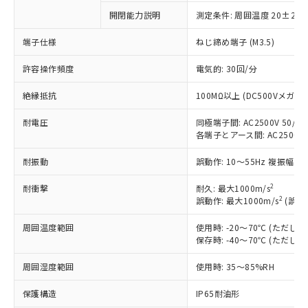
商品です。
開閉能力説明
測定条件: 周囲温度 20±2℃
対応予定なし：EU RoHS指令（10物質）の
以下の条件をお読みいただき、同意のうえ
非含有に非対応の商品で、対応品を出す予
端子仕様
ねじ締め端子 (M3.5)
ご利用ください。
定はありません。
調査・確認中：EU RoHS指令（10物質）の
許容操作頻度
電気的: 30回/分
本サービスは、当社制御機器事業取扱
※1 中国RoHS○×表
非含有の対応状況を調査中または確認中の
商品の当社在庫状況および標準価格
商品です。
絶縁抵抗
100MΩ以上 (DC500Vメガ)
(税抜)を提供させていただくもので
「○」：最大均質材料含有率が中国RoHSの
非該当品：ライセンス料など無形物で、有
す。
基準値以下であることを示します。
耐電圧
同極端子間: AC2500V 50/60H
害物質有無と関係のない商品です。
当社制御機器事業取扱商品の中には、
各端子とアース間: AC2500V 50
「×」：最大均質材料含有率が中国RoHSの
仕入先様の事情により、非含有部品として
本サービスの対象外となる商品もある
基準値を超えていることを示します。
いたものが、含有品と判明した場合などや
当社は、これら貴社製品のうち、外国
ことをご了承ください。
耐振動
誤動作: 10～55Hz 複振幅 1
「－」：未確認です。当社販売部門へお問
むを得ず変更することがあります。
為替および外国貿易法に定める商品
在庫状況および標準価格照会結果は、
い合わせください。
（以下｢規制貨物等」という）を輸出
2
耐衝撃
耐久: 最大1000m/s
記載している更新日時点での社内デー
*EU RoHS指令（10物質）：
または国外への提供する場合は、日本
2
誤動作: 最大1000m/s
(誤動
記
タに基づき作成されるものであり、閲
説明
鉛(Pb) 1000ppm以下、 水銀(Hg) 1000ppm以下、 カド
*中国RoHS10物質の基準値 (GB/T26572)：
国政府の輸出許可(または役務取引許
号
覧された時点での実際の在庫および標
ミウム(Cd) 100ppm以下、
Pb(鉛) :1000ppm、 Hg(水銀) : 1000ppm、 Cd(カドミウ
周囲温度範囲
使用時: -20～70℃ (ただ
可)を取得するなどの必要な手続きを
六価クロム(Cr(Ⅵ)) 1000ppm以下、ポリ臭化ビフェニル
ム) : 100ppm、
準価格とは異なる場合があることをご
類(PBB) 1000ppm以下、ポリ臭化ジフェニルエーテル類
保存時: -40～70℃ (ただ
Cr(Ⅵ)(六価クロム) : 1000ppm、 PBBs(ポリ臭化ビフェ
とります。
了承ください。
(PBDE) 1000ppm以下、フタル酸ビス(2-エチルヘキシ
○
一定数以上の在庫あり
ニル類) : 1000ppm、 PBDEs(ポリ臭化ジフェニルエーテ
当社は規制貨物を破棄する場合は、完
ル) (DEHP)(別名：DOP) 1000ppm以下、フタル酸ブチ
正式な納期状況および標準価格はお客
ル類) : 1000ppm、
周囲湿度範囲
使用時: 35～85%RH
ルベンジル（BBP） 1000ppm以下、フタル酸ジブチル
全に破砕するなど、違法に輸出されな
DBP(フタル酸ジブチル) : 1000ppm、 DIBP(フタル酸ジ
様のお取引先、またはお客様担当のオ
（DBP） 1000ppm以下、フタル酸ジイソブチル
イソブチル) : 1000ppm、 BBP(フタル酸ブチルベンジ
△
一定数には満たないが在庫あり
いよう必要な手段を講じます。
ムロン制御機器販売店・当社販売員に
(DIBP) 1000ppm以下
ル) : 1000ppm、
保護構造
IP65耐油形
当社は貴社製品を、核兵器、ミサイ
但し、RoHS指令で産業用監視および制御機器に対する
DEHP(フタル酸ビス(2-エチルヘキシル)) : 1000ppm
ご相談ください。