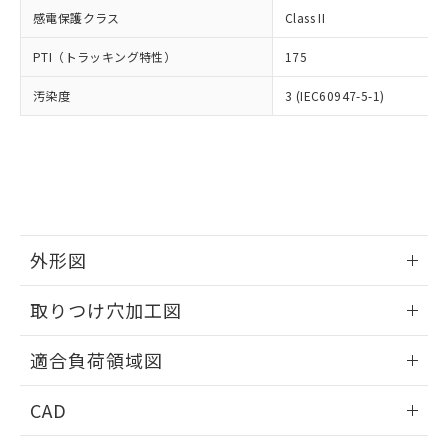
適用除外項目は除く。
ル、化学兵器、生物兵器またはその他
－
在庫なし(最新の在庫状況につ
オムロン制御機器販売店や当社販売拠
感電保護クラス
Class II
フタル酸エステル類の４物質については閾値を超える意
武器並びにこれらの製造装置等に一切
いては、お客様のお取引先、ま
図的な使用がないことを確認しています。
点は「
販売ネットワーク
」をご確認
※2 環境保護使用期限
使用いたしません。
たはお客様担当のオムロン制御
PTI（トラッキング特性）
175
ください。
当社は、貴社製品を第三者に販売する
機器販売店・当社販売員にご確
在庫状況および標準価格結果を当社の
※2 対応予定月
「ｅ」：有害物質（10物質）のすべてが基
場合は、上記1、2および3の内容を当
汚染度
3 (IEC60947-5-1)
認ください)
事前の承諾なく第三者に漏洩または開
準値以下であることを示します。
該第三者に通知します。また当社は、
示しないようお願いします。
部品在庫の切り替え状況などにより、予定
「10」：通常の使用状況下において有害物
販売先および販売に係わる関係者が違
マイパーツ機能（部品リスト作成サー
空
受注生産機種、また在庫状況の
月が前後することがあります。
質が外部に漏えいし、環境に深刻な影響を
法に輸出するおそれがある場合は、取
ビス）をご利用いただくには、I-Web
白
情報を公開していない機種
及ぼさない年数を意味します。
り引きをいたしません。
メンバーズにご登録されている必要が
「－」：未確認です。当社販売部門へお問
あります。
い合わせください。
お客様が当ウェブサイト上で当社にご
※3 非含有証明書ダウンロード
登録された部品リストについて、当社
外形図
および当社の共同利用者が、当社の製
下記の非含有証明書をダウンロードするこ
品・サービスに関するお客様との取
情報更新：2026/05/21
とができます。
取りつけ穴加工図
合意する
キャンセル
引・商談に必要な範囲で利用すること
をご了承ください。
EU RoHS指令（10物質）の非含有証明書
情報更新：2026/05/21
※当社の共同利用者とは、
"個人情報
適合負荷領域図
51物質の非含有証明書（当社基準）
の共同利用に関して"
の「1.共同利
※本証明書は発行日時点で非含有を証明す
用者の範囲」に記載されている法人を
情報更新：2026/05/21
CAD
るもので、過去に遡って非含有を証明する
指します。
ものではありません。
ログイン/会員登録いただくと、CADデータをダウンロー