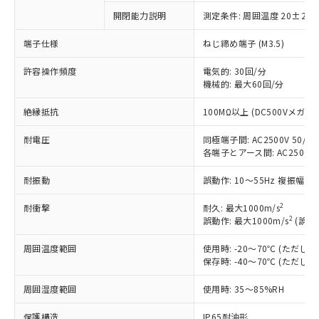
ご利用条件
有に対応した製品に切り替える予定のある
商品です。
開閉能力説明
測定条件: 周囲温度 20±2℃
対応予定なし：EU RoHS指令（10物質）の
以下の条件をお読みいただき、同意のうえ
端子仕様
ねじ締め端子 (M3.5)
非含有に非対応の商品で、対応品を出す予
ご利用ください。
定はありません。
許容操作頻度
電気的: 30回/分
調査・確認中：EU RoHS指令（10物質）の
本サービスは、当社制御機器事業取扱
機械的: 最大60回/分
※1 中国RoHS○×表
非含有の対応状況を調査中または確認中の
商品の当社在庫状況および標準価格
商品です。
絶縁抵抗
100MΩ以上 (DC500Vメガ)
(税抜)を提供させていただくもので
「○」：最大均質材料含有率が中国RoHSの
非該当品：ライセンス料など無形物で、有
す。
基準値以下であることを示します。
害物質有無と関係のない商品です。
耐電圧
同極端子間: AC2500V 50/60H
当社制御機器事業取扱商品の中には、
「×」：最大均質材料含有率が中国RoHSの
仕入先様の事情により、非含有部品として
各端子とアース間: AC2500V 50
本サービスの対象外となる商品もある
基準値を超えていることを示します。
いたものが、含有品と判明した場合などや
当社は、これら貴社製品のうち、外国
ことをご了承ください。
「－」：未確認です。当社販売部門へお問
むを得ず変更することがあります。
耐振動
誤動作: 10～55Hz 複振幅 1
為替および外国貿易法に定める商品
在庫状況および標準価格照会結果は、
い合わせください。
（以下｢規制貨物等」という）を輸出
記載している更新日時点での社内デー
2
耐衝撃
耐久: 最大1000m/s
*EU RoHS指令（10物質）：
または国外への提供する場合は、日本
記
タに基づき作成されるものであり、閲
説明
2
誤動作: 最大1000m/s
(誤動
鉛(Pb) 1000ppm以下、 水銀(Hg) 1000ppm以下、 カド
*中国RoHS10物質の基準値 (GB/T26572)：
国政府の輸出許可(または役務取引許
号
覧された時点での実際の在庫および標
ミウム(Cd) 100ppm以下、
Pb(鉛) :1000ppm、 Hg(水銀) : 1000ppm、 Cd(カドミウ
可)を取得するなどの必要な手続きを
六価クロム(Cr(Ⅵ)) 1000ppm以下、ポリ臭化ビフェニル
ム) : 100ppm、
準価格とは異なる場合があることをご
周囲温度範囲
使用時: -20～70℃ (ただ
類(PBB) 1000ppm以下、ポリ臭化ジフェニルエーテル類
Cr(Ⅵ)(六価クロム) : 1000ppm、 PBBs(ポリ臭化ビフェ
とります。
保存時: -40～70℃ (ただ
了承ください。
(PBDE) 1000ppm以下、フタル酸ビス(2-エチルヘキシ
○
一定数以上の在庫あり
ニル類) : 1000ppm、 PBDEs(ポリ臭化ジフェニルエーテ
当社は規制貨物を破棄する場合は、完
ル) (DEHP)(別名：DOP) 1000ppm以下、フタル酸ブチ
正式な納期状況および標準価格はお客
ル類) : 1000ppm、
ルベンジル（BBP） 1000ppm以下、フタル酸ジブチル
全に破砕するなど、違法に輸出されな
DBP(フタル酸ジブチル) : 1000ppm、 DIBP(フタル酸ジ
周囲湿度範囲
使用時: 35～85%RH
様のお取引先、またはお客様担当のオ
（DBP） 1000ppm以下、フタル酸ジイソブチル
イソブチル) : 1000ppm、 BBP(フタル酸ブチルベンジ
△
一定数には満たないが在庫あり
いよう必要な手段を講じます。
ムロン制御機器販売店・当社販売員に
(DIBP) 1000ppm以下
ル) : 1000ppm、
保護構造
IP65耐油形
当社は貴社製品を、核兵器、ミサイ
但し、RoHS指令で産業用監視および制御機器に対する