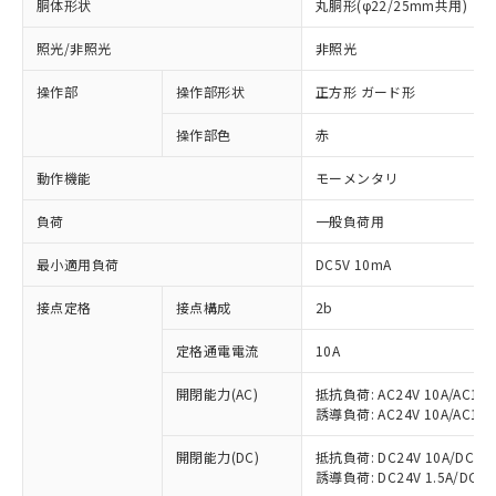
胴体形状
丸胴形(φ22/25mm共用)
照光/非照光
非照光
操作部
操作部形状
正方形 ガード形
操作部色
赤
動作機能
モーメンタリ
負荷
一般負荷用
最小適用負荷
DC5V 10mA
接点定格
接点構成
2b
定格通電電流
10A
※1 対応状況
開閉能力(AC)
抵抗負荷: AC24V 10A/AC110V
対応済み：EU RoHS指令（10物質）の
誘導負荷: AC24V 10A/AC110V
非含有に対応した製品が提供可能な商品で
す。
開閉能力(DC)
抵抗負荷: DC24V 10A/DC110V
対応予定：EU RoHS指令（10物質）の非含
誘導負荷: DC24V 1.5A/DC110V