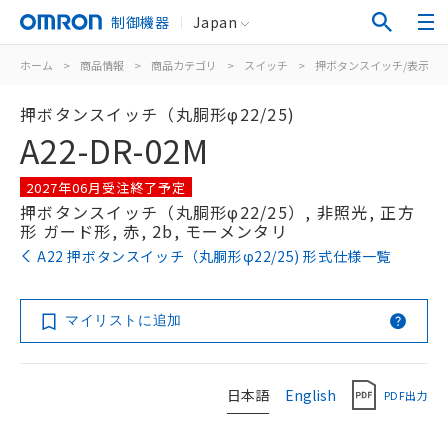
制御機器
Japan
ホーム
>
商品情報
>
商品カテゴリ
>
スイッチ
>
押ボタンスイッチ/表示灯
押ボタンスイッチ（丸胴形φ22/25)
A22-DR-02M
2027年06月受注終了予定
押ボタンスイッチ（丸胴形φ22/25）, 非照光, 正方
形 ガード形, 赤, 2b, モーメンタリ
A22 押ボタンスイッチ（丸胴形φ22/25) 形式仕様一覧
マイリストに追加
日本語
English
PDF出力