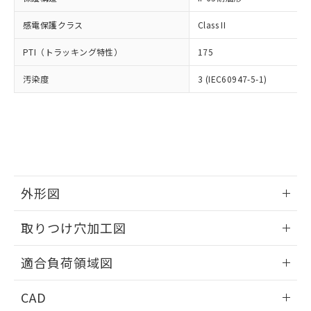
DEHP(フタル酸ビス(2-エチルヘキシル)) : 1000ppm
ご相談ください。
適用除外項目は除く。
ル、化学兵器、生物兵器またはその他
－
在庫なし(最新の在庫状況につ
オムロン制御機器販売店や当社販売拠
フタル酸エステル類の４物質については閾値を超える意
感電保護クラス
Class II
武器並びにこれらの製造装置等に一切
いては、お客様のお取引先、ま
図的な使用がないことを確認しています。
点は「
販売ネットワーク
」をご確認
※2 環境保護使用期限
使用いたしません。
たはお客様担当のオムロン制御
ください。
PTI（トラッキング特性）
175
当社は、貴社製品を第三者に販売する
機器販売店・当社販売員にご確
在庫状況および標準価格結果を当社の
※2 対応予定月
「ｅ」：有害物質（10物質）のすべてが基
場合は、上記1、2および3の内容を当
認ください)
事前の承諾なく第三者に漏洩または開
汚染度
3 (IEC60947-5-1)
準値以下であることを示します。
該第三者に通知します。また当社は、
示しないようお願いします。
部品在庫の切り替え状況などにより、予定
「10」：通常の使用状況下において有害物
販売先および販売に係わる関係者が違
マイパーツ機能（部品リスト作成サー
空
受注生産機種、また在庫状況の
月が前後することがあります。
質が外部に漏えいし、環境に深刻な影響を
法に輸出するおそれがある場合は、取
ビス）をご利用いただくには、I-Web
白
情報を公開していない機種
及ぼさない年数を意味します。
り引きをいたしません。
メンバーズにご登録されている必要が
「－」：未確認です。当社販売部門へお問
あります。
い合わせください。
お客様が当ウェブサイト上で当社にご
※3 非含有証明書ダウンロード
登録された部品リストについて、当社
外形図
および当社の共同利用者が、当社の製
下記の非含有証明書をダウンロードするこ
品・サービスに関するお客様との取
とができます。
情報更新：2026/05/21
合意する
キャンセル
引・商談に必要な範囲で利用すること
取りつけ穴加工図
をご了承ください。
EU RoHS指令（10物質）の非含有証明書
※当社の共同利用者とは、
"個人情報
情報更新：2026/05/21
51物質の非含有証明書（当社基準）
適合負荷領域図
の共同利用に関して"
の「1.共同利
※本証明書は発行日時点で非含有を証明す
用者の範囲」に記載されている法人を
情報更新：2026/05/21
るもので、過去に遡って非含有を証明する
指します。
CAD
ものではありません。