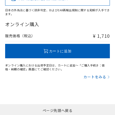
日本の外為法に基づく該非判定、およびEAR再輸出規制に関する見解が入手でき
ます。
"対応済み"や非含有の記載がされた商品であっても、流通
在庫等で未対応品が混在する可能性があります。
オンライン購入
非含有品が必要な際は、弊社営業部門もしくは販売店へお
問い合わせください。
¥ 1,710
販売価格（税込）
この製品のRoHS/REACH対応状況ページへ
カートに追加
オンライン購入における出荷予定日は、カートに追加～「ご購入手続き：価
格・納期の確認」画面にてご確認ください。
カートをみる
ページ先頭へ戻る