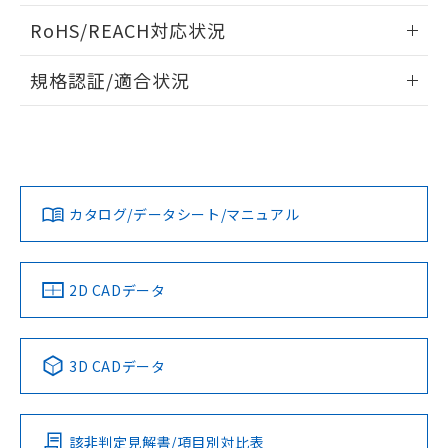
また、RoHS指令のフタル酸エステル類４
ログイン/会員登録いただくと、CADデータをダウンロー
RoHS/REACH対応状況
物質の対応では、対応完了までの期間は出
ドすることができます。
荷製品に未対応品が混在することから備考
情報更新：2026/7/29
欄に対応日を記載しておりました。
規格認証/適合状況
既に当社にて対応品への在庫切替を完了
ログイン/会員登録
EU RoHS
注意事項・凡例
していることから、特段のことがない限
UL認証
CSA認証
CEマーキング
り、2022年1月12日より割愛しておりま
す。
Yes
Yes
Yes
対応状況
対応予定月
※1
※2
ダウンロードデータをご利用いただく前に、以下を必ずお読
みください。
カタログ/データシート/マニュアル
対応済み
ソフトウェアの使用条件
LR型式承認
DNV型式承認
BV型式承認
KR型式承
（イギリス
（ノルウェー
（フランス
（韓国
船舶規格）
船舶規格）
船舶規格）
船舶規格
中国 RoHS
注意事項・凡例
2D CADデータ
No
No
No
No
中国 RoHS表
※1 ※2
3D CADデータ
この製品の規格認証/適合状況ページへ
Pb
Hg
Cd
Cr(VI)
その他の認証はこちらのページからご検索ください
該非判定見解書/項目別対比表
O
O
O
O