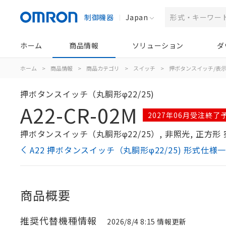
制御機器
Japan
ホーム
商品情報
ソリューション
ダ
ホーム
>
商品情報
>
商品カテゴリ
>
スイッチ
>
押ボタンスイッチ/表
押ボタンスイッチ（丸胴形φ22/25)
A22-CR-02M
2027年06月受注終了
押ボタンスイッチ（丸胴形φ22/25）, 非照光, 正方形 突
A22 押ボタンスイッチ（丸胴形φ22/25) 形式仕様
商品概要
推奨代替機種情報
2026/8/4 8:15 情報更新