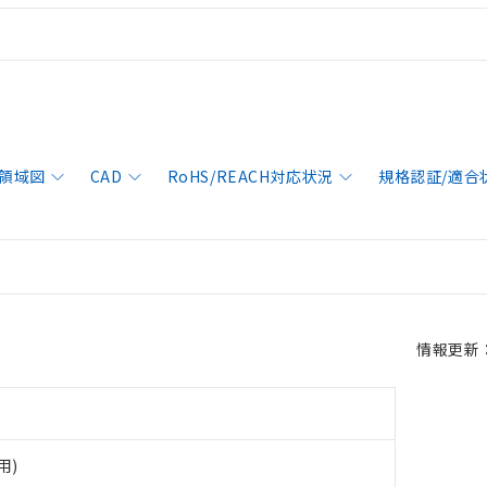
領域図
CAD
RoHS/REACH対応状況
規格認証/適合
情報更新：2
用)