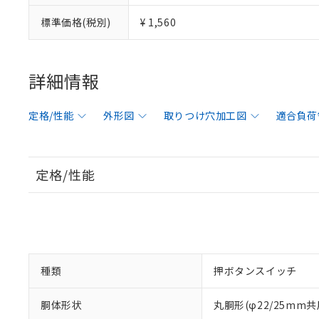
標準価格(税別)
¥ 1,560
詳細情報
定格/性能
外形図
取りつけ穴加工図
適合負荷
定格/性能
種類
押ボタンスイッチ
胴体形状
丸胴形(φ22/25mm共