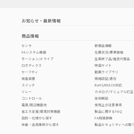
対応済み
LR型式承認
DNV型式承認
BV型式承認
KR
（イギリス
（ノルウェー
（フランス
（
お知らせ・最新情報
中国 RoHS
注意事項・凡例
船舶規格）
船舶規格）
船舶規格）
船
商品情報
No
No
No
No
中国 RoHS表
※1 ※2
センサ
新商品情報
FAシステム機器
在庫状況/標準価格
Pb
Hg
Cd
Cr(V
モーション/ドライブ
生産終了品/推奨代替品
ロボティクス
特設サイト
セーフティ
動画ライブラリ
検査装置
規格認証/適合
O
O
O
O
スイッチ
RoHS/REACH対応
リレー
カタログ/マニュアル訂正
コントロール
技術解説
"対応済み"や非含有の記載がされた商品であっても、流通
電源/周辺機器他
使用上の注意事項
非含有品が必要な際は、弊社営業部門もしくは販売店へお
省エネ支援/環境対策機器
製品に関するFAQ
目的・仕様から探す
FA用語辞典
改善・活用事例から探す
製品セキュリティへの取