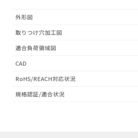
外形図
取りつけ穴加工図
適合負荷領域図
CAD
ログイン/会員登録いただくと、CADデータをダウンロ
RoHS/REACH対応状況
規格認証/適合状況
EU RoHS
注意事項・凡例
UL認証
CSA認証
CEマーキング
ダウンロードデータをご利用いただく前に、以下を必ずお読
Yes
Yes
Yes
対応状況
対応予定月
※1
※2
ソフトウェアの使用条件