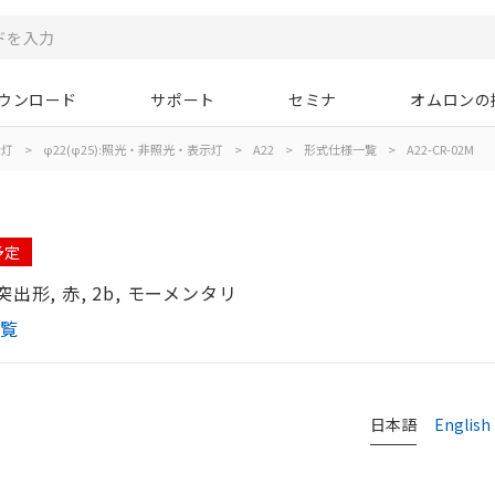
ウンロード
サポート
セミナ
オムロンの
示灯
>
φ22(φ25):照光・非照光・表示灯
>
A22
>
形式仕様一覧
>
A22-CR-02M
予定
出形, 赤, 2b, モーメンタリ
一覧
日本語
English