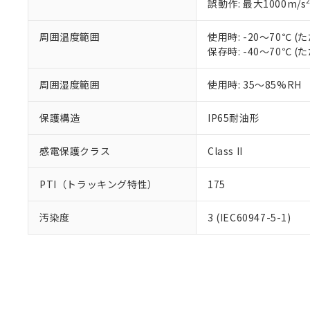
り割愛しておりま
誤動作: 最大1000m/s
周囲温度範囲
使用時: -20～70℃
保存時: -40～70℃
周囲湿度範囲
使用時: 35～85%RH
保護構造
IP65耐油形
感電保護クラス
Class II
PTI（トラッキング特性）
175
汚染度
3 (IEC60947-5-1)