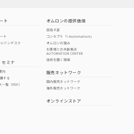
ート
オムロンの提供価値
目指す姿
ポート
コンセプト「i-Automation!」
ジャパンデスク
オムロンの強み
お客様との共創拠点
AUTOMATION CENTER
DIBP
BBP
DEHP
環境保護
技術を磨く現場
・セミナ
状況ページへ
使用期限
検索ください
案内
販売ネットワーク
講する
O
O
O
e
国内販売ネットワーク
ス一覧（PDF）
海外販売ネットワーク
オンラインストア
状況ページへ