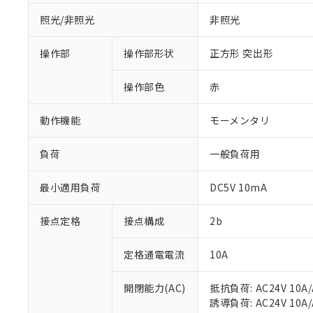
照光/非照光
非照光
操作部
操作部形状
正方形 突出形
操作部色
赤
動作機能
モーメンタリ
※1 対応状況
負荷
一般負荷用
対応済み：EU
対応予定：EU R
最小適用負荷
DC5V 10mA
対応予定なし：EU
調査・確認中：EU
ご利用条件
接点定格
接点構成
2b
非該当品：ライセ
※1 中国RoHS
仕入先様の事情に
定格通電電流
10A
があります。
以下の条件をお読
「○」：最大均質
「×」：最大均質
本サービスは
開閉能力(AC)
抵抗負荷: AC24V 10A/A
当社は、これ
*EU RoHS指令（10物
「－」：未確認で
鉛(Pb) 1000ppm以下、
くものです。
誘導負荷: AC24V 10A/A
う）を輸出ま
記
説明
六価クロム(Cr(Ⅵ)) 1