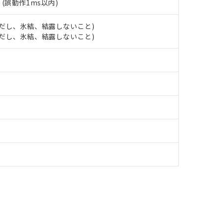
す。
2
(誤動作1ms以内)
 (ただし、氷結、結露しないこと)
 (ただし、氷結、結露しないこと)