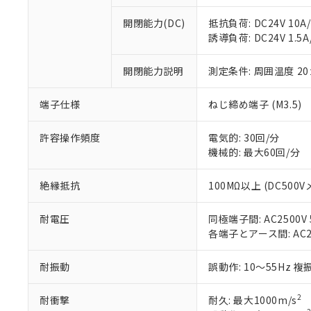
当社制御機器
などの必要な
フタル酸ビス(2-エチルヘ
号
*中国RoHS10物質の基準値 
ル（DBP） 1000ppm
在庫状況およ
当社は規制貨
開閉能力(DC)
抵抗負荷: DC24V 10A/D
Pb(鉛) :1000ppm、 Hg
但し、RoHS指令で産
のであり、閲
ます。
Cr(Ⅵ)(六価クロム) : 
誘導負荷: DC24V 1.5A/
フタル酸エステル類の４
○
一定数以
DBP(フタル酸ジブチル) :
い。
当社は貴社製
DEHP(フタル酸ビス(2-エ
正式な納期状
置等に一切使
開閉能力説明
測定条件: 周囲温度 2
当社販売員に
※2 対応予定月
△
一定数に
当社は、貴社
オムロン制御
また当社は、
※2 環境保護使
端子仕様
ねじ締め端子 (M3.5)
在庫状況およ
部品在庫の切り替
たしません。
－
在庫なし
す。
「ｅ」：有害物質
機器販売
マイパーツ機
許容操作頻度
電気的: 30回/分
「10」：通常の
ている必要が
機械的: 最大60回/分
味します。
空
受注生産
お客様が当ウ
※3 非含有証明
「－」：未確認で
白
が、当社の製
絶縁抵抗
100MΩ以上 (DC500V
さい。
下記の非含有証明
※当社の共同
耐電圧
同極端子間: AC2500V 5
いる法人を指
EU RoHS指令（
各端子とアース間: AC250
51物質の非含有証
※本証明書は発行
耐振動
誤動作: 10～55Hz 複
また、RoHS指
混在することから
既に当社にて対応
2
耐衝撃
耐久: 最大1000m/s