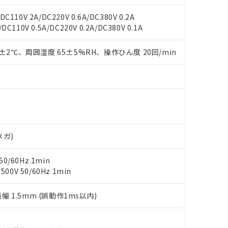
事業取扱商品の中には、本サービスの対象外となる商品もあること
手続きをとります。
キシル) (DEHP)(別名：DOP) 1000ppm以下、フタル酸ブチルベンジル（BBP） 100
(GB/T26572)：
以下、フタル酸ジイソブチル (DIBP) 1000ppm以下
び標準価格照会結果は、記載している更新日時点での社内データに
物を破棄する場合は、完全に破砕するなど、違法に輸出されないよ
C110V 2A/DC220V 0.6A/DC380V 0.2A
(水銀) : 1000ppm、 Cd(カドミウム) : 100ppm、
業用監視および制御機器に対する適用除外項目は除く。
覧された時点での実際の在庫および標準価格とは異なる場合がある
1000ppm、 PBBs(ポリ臭化ビフェニル類) : 1000ppm、 PBDEs(ポリ臭化ジフェニルエーテル類
DC110V 0.5A/DC220V 0.2A/DC380V 0.1A
物質については閾値を超える意図的な使用がないことを確認しています。
上の在庫あり
 1000ppm、 DIBP(フタル酸ジイソブチル) : 1000ppm、 BBP(フタル酸ブチルベンジル) :
品を、核兵器、ミサイル、化学兵器、生物兵器またはその他武器並
チルヘキシル)) : 1000ppm
況および標準価格はお客様のお取引先、またはお客様担当のオムロ
用いたしません。
0±2℃、周囲湿度 65±5%RH、操作ひん度 20回/min
ご相談ください。
は満たないが在庫あり
製品を第三者に販売する場合は、上記1、2および3の内容を当該第
機器販売店や当社販売拠点は「
販売ネットワーク
」をご確認くだ
販売先および販売に係わる関係者が違法に輸出するおそれがある場
用期限
び標準価格結果を当社の事前の承諾なく第三者に漏洩または開示し
え状況などにより、予定月が前後することがあります。
(最新の在庫状況については、お客様のお取引先、またはお客様担当
（10物質）のすべてが基準値以下であることを示します。
店・当社販売員にご確認ください)
能（部品リスト作成サービス）をご利用いただくには、I-Webメン
使用状況下において有害物質が外部に漏えいし、環境に深刻な影響を
あります。
機種、また在庫状況の情報を公開していない機種
ェブサイト上で当社にご登録された部品リストについて、当社およ
書ダウンロード
す。当社販売部門へお問い合わせください。
品・サービスに関するお客様との取引・商談に必要な範囲で利用す
合意する
キャンセル
メガ)
書をダウンロードすることができます。
利用者とは、
"個人情報の共同利用に関して"
の「1.共同利用者の
0/60Hz 1min
します。
10物質）の非含有証明書
0V 50/60Hz 1min
明書（当社基準）
日時点で非含有を証明するもので、過去に遡って非含有を証明するも
振幅 1.5mm (誤動作1ms以内)
令のフタル酸エステル類４物質の対応では、対応完了までの期間は出
備考欄に対応日を記載しておりました。
品への在庫切替を完了していることから、特段のことがない限り、20