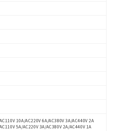
 RoHS指令（10物質）の非含有に対応した製品が提供可能な商品です
oHS指令（10物質）の非含有に対応した製品に切り替える予定のある
 RoHS指令（10物質）の非含有に非対応の商品で、対応品を出す予
 RoHS指令（10物質）の非含有の対応状況を調査中または確認中の
ンス料など無形物で、有害物質有無と関係のない商品です。
○×表
より、非含有部品としていたものが、含有品と判明した場合などやむ
みいただき、同意のうえご利用ください。
材料含有率が中国RoHSの基準値以下であることを示します。
材料含有率が中国RoHSの基準値を超えていることを示します。
、当社制御機器事業取扱商品の当社在庫状況および標準価格(税抜)
C110V 10A/AC220V 6A/AC380V 3A/AC440V 2A
ら貴社製品のうち、外国為替および外国貿易法に定める商品（以下｢
質）：
す。当社販売部門へお問い合わせください。
 水銀(Hg) 1000ppm以下、 カドミウム(Cd) 100ppm以下、
C110V 5A/AC220V 3A/AC380V 2A/AC440V 1A
たは国外への提供する場合は、日本国政府の輸出許可(または役務取
000ppm以下、ポリ臭化ビフェニル類(PBB) 1000ppm以下、ポリ臭化ジフェニルエーテル類(P