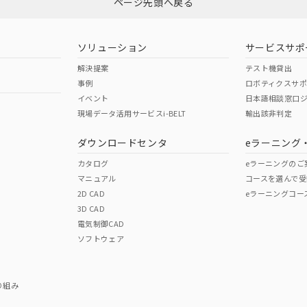
ページ先頭へ戻る
ダウンロードはこちら
型式承認
NK型式承認
ABS型式承認
韓国
（日本
（アメリカ
ソリューション
サービスサポ
舶規格）
船舶規格）
船舶規格）
解決提案
テスト機貸出
事例
ロボティクスサ
No
No
イベント
日本語相談窓口
現場データ活用サービスi-BELT
輸出該非判定
I)
PBBs
PBDEs
DBP
ダウンロードセンタ
eラーニング
この製品の規格認証/適合
その他の認証はこちらのページからご
カタログ
eラーニングのご
マニュアル
コースを選んで受
O
O
O
2D CAD
eラーニングコー
3D CAD
電気制御CAD
在庫等で未対応品が混在する可能性があります。
ソフトウェア
問い合わせください。
この製品のRoHS/REACH対応
り組み