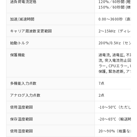
過負荷電流定格
120%／60秒間 (軽負荷
150%／60秒間 (標準負
加速/減速時間
0.00～3600秒（
キャリア周波数変更範囲
2～15kHz（ディレ
始動トルク
200%/0.5Hz（セ
保護機能
過電流, 過電圧, 不足
流, 突入電流防止回路,
※1 対応状況
ラー, CPUエラー, 
保護, 緊急遮断, アナ
対応済み：EU RoHS指令（10物質）の
多機能入力点数
7点
非含有に対応した製品が提供可能な商品で
す。
アナログ入力点数
2点
対応予定：EU RoHS指令（10物質）の非含
ご利用条件
有に対応した製品に切り替える予定のある
使用温度範囲
-10～50℃（ただし
商品です。
対応予定なし：EU RoHS指令（10物質）の
保存温度範囲
-20～65℃（輸送時）
以下の条件をお読みいただき、同意のうえ
非含有に非対応の商品で、対応品を出す予
ご利用ください。
定はありません。
使用湿度範囲
20～90%（結露なき
調査・確認中：EU RoHS指令（10物質）の