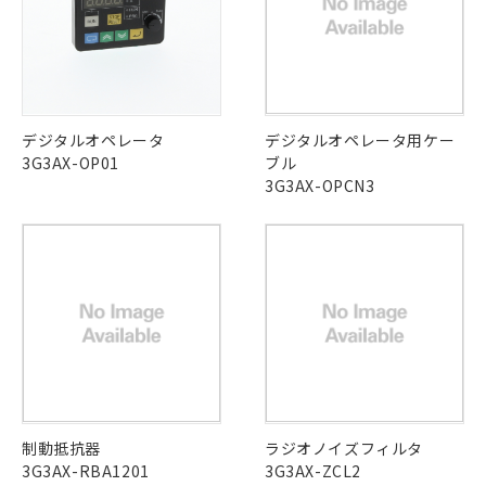
在庫等で未対応品が混在する可能性があります。
していることから、特段のことがない限
非含有品が必要な際は、弊社営業部門もしくは販売店へお
り、2022年1月12日より割愛しておりま
問い合わせください。
す。
この製品のRoHS/REACH対応状況ページへ
デジタルオペレータ
デジタルオペレータ用ケー
3G3AX-OP01
ブル
3G3AX-OPCN3
制動抵抗器
ラジオノイズフィルタ
3G3AX-RBA1201
3G3AX-ZCL2