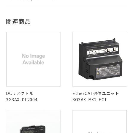
事前の承諾なく第三者に漏洩または開
準値以下であることを示します。
該第三者に通知します。また当社は、
EU RoHS
注意事項・凡例
示しないようお願いします。
部品在庫の切り替え状況などにより、予定
「10」：通常の使用状況下において有害物
UL認証
販売先および販売に係わる関係者が違
CSA認証
CEマーキング
マイパーツ機能（部品リスト作成サー
空
受注生産機種、また在庫状況の
月が前後することがあります。
質が外部に漏えいし、環境に深刻な影響を
法に輸出するおそれがある場合は、取
ログイン/会員登録
ビス）をご利用いただくには、I-Web
関連商品
白
情報を公開していない機種
Yes
及ぼさない年数を意味します。
Yes
Yes
り引きをいたしません。
メンバーズにご登録されている必要が
対応状況
対応予定月
※1
※2
「－」：未確認です。当社販売部門へお問
あります。
い合わせください。
お客様が当ウェブサイト上で当社にご
対応済み
※3 非含有証明書ダウンロード
ダウンロードデータをご利用いただく前に、以下を必ずお読
登録された部品リストについて、当社
LR型式承認
DNV型式承認
BV型式承認
KR型式承
みください。
および当社の共同利用者が、当社の製
（イギリス
（ノルウェー
（フランス
（韓国
下記の非含有証明書をダウンロードするこ
ソフトウェアの使用条件
品・サービスに関するお客様との取
船舶規格）
船舶規格）
船舶規格）
船舶規格
中国 RoHS
注意事項・凡例
とができます。
合意する
キャンセル
引・商談に必要な範囲で利用すること
No
No
No
No
をご了承ください。
EU RoHS指令（10物質）の非含有証明書
※当社の共同利用者とは、
"個人情報
中国 RoHS表
※1 ※2
51物質の非含有証明書（当社基準）
の共同利用に関して"
の「1.共同利
※本証明書は発行日時点で非含有を証明す
用者の範囲」に記載されている法人を
この製品の規格認証/適合状況ページへ
Pb
Hg
Cd
Cr(VI)
るもので、過去に遡って非含有を証明する
DCリアクトル
EtherCAT通信ユニット
指します。
その他の認証はこちらのページからご検索ください
ものではありません。
3G3AX-DL2004
3G3AX-MX2-ECT
また、RoHS指令のフタル酸エステル類４
O
O
O
O
物質の対応では、対応完了までの期間は出
荷製品に未対応品が混在することから備考
欄に対応日を記載しておりました。
"対応済み"や非含有の記載がされた商品であっても、流通
既に当社にて対応品への在庫切替を完了