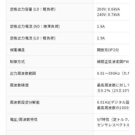
定格出力容量 (LD：軽負荷)
200V: 0.6kVA
240V: 0.7kVA
定格出力電流 (ND：標準負荷)
1.6A
定格出力電流 (LD：軽負荷)
1.9A
保護構造
開放形(IP20)
制御方式
線間正弦波変調PWM
出力周波数範囲
0.01～590Hz（た
周波数精度
最高周波数に対してデ
±0.2%（25±10℃）
周波数設定分解能
0.01Hz(デジタル設定)
最高周波数の1000分の
電圧/周波数特性
V/f特性（定トルク、
センサレスベクトル制