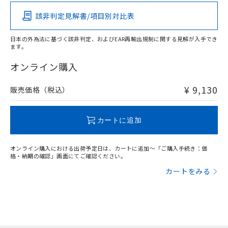
その他の認証はこちらのページからご検索ください
「－」：未確認です。当社販売部門へお問
あります。
い合わせください。
お客様が当ウェブサイト上で当社にご
該非判定見解書/項目別対比表
X
O
O
O
※3 非含有証明書ダウンロード
登録された部品リストについて、当社
および当社の共同利用者が、当社の製
日本の外為法に基づく該非判定、およびEAR再輸出規制に関する見解が入手でき
下記の非含有証明書をダウンロードするこ
ます。
品・サービスに関するお客様との取
"対応済み"や非含有の記載がされた商品であっても、流通
とができます。
合意する
キャンセル
引・商談に必要な範囲で利用すること
在庫等で未対応品が混在する可能性があります。
オンライン購入
をご了承ください。
非含有品が必要な際は、弊社営業部門もしくは販売店へお
EU RoHS指令（10物質）の非含有証明書
※当社の共同利用者とは、
"個人情報
問い合わせください。
51物質の非含有証明書（当社基準）
¥ 9,130
販売価格（税込）
の共同利用に関して"
の「1.共同利
※本証明書は発行日時点で非含有を証明す
用者の範囲」に記載されている法人を
るもので、過去に遡って非含有を証明する
指します。
この製品のRoHS/REACH対応状況ページへ
ものではありません。
カートに追加
また、RoHS指令のフタル酸エステル類４
物質の対応では、対応完了までの期間は出
オンライン購入における出荷予定日は、カートに追加～「ご購入手続き：価
荷製品に未対応品が混在することから備考
格・納期の確認」画面にてご確認ください。
欄に対応日を記載しておりました。
カートをみる
既に当社にて対応品への在庫切替を完了
していることから、特段のことがない限
り、2022年1月12日より割愛しておりま
す。