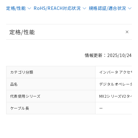
定格/性能
RoHS/REACH対応状況
規格認証/適合状況
定格/性能
※1 対応状況
対応済み：EU RoHS指令（10物質）の
情報更新：2025/10/24
非含有に対応した製品が提供可能な商品で
す。
対応予定：EU RoHS指令（10物質）の非含
カテゴリ分類
インバータ アクセサ
ご利用条件
有に対応した製品に切り替える予定のある
商品です。
品名
デジタルオペレータ
対応予定なし：EU RoHS指令（10物質）の
以下の条件をお読みいただき、同意のうえ
非含有に非対応の商品で、対応品を出す予
代表使用シリーズ
MX2シリーズV2タイプ
ご利用ください。
定はありません。
調査・確認中：EU RoHS指令（10物質）の
ケーブル長
ー
本サービスは、当社制御機器事業取扱
※1 中国RoHS○×表
非含有の対応状況を調査中または確認中の
商品の当社在庫状況および標準価格
商品です。
(税抜)を提供させていただくもので
「○」：最大均質材料含有率が中国RoHSの
非該当品：ライセンス料など無形物で、有
す。
基準値以下であることを示します。
害物質有無と関係のない商品です。
当社制御機器事業取扱商品の中には、