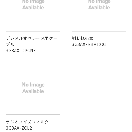
在庫等で未対応品が混在する可能性があります。
していることから、特段のことがない限
非含有品が必要な際は、弊社営業部門もしくは販売店へお
り、2022年1月12日より割愛しておりま
問い合わせください。
す。
この製品のRoHS/REACH対応状況ページへ
デジタルオペレータ用ケー
制動抵抗器
ブル
3G3AX-RBA1201
3G3AX-OPCN3
ラジオノイズフィルタ
3G3AX-ZCL2