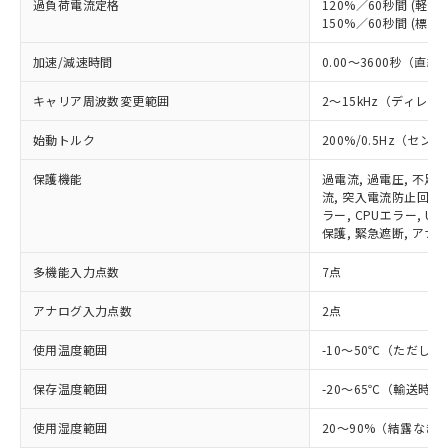
過負荷電流定格
120%／60秒間 (軽負荷
150%／60秒間 (標準負
加速/減速時間
0.00～3600秒（
キャリア周波数変更範囲
2～15kHz（ディレ
始動トルク
200%/0.5Hz（セ
保護機能
過電流, 過電圧, 不足
流, 突入電流防止回路,
※1 対応状況
ラー, CPUエラー, 
保護, 緊急遮断, アナ
対応済み：EU RoHS指令（10物質）の
多機能入力点数
7点
非含有に対応した製品が提供可能な商品で
す。
アナログ入力点数
2点
対応予定：EU RoHS指令（10物質）の非含
ご利用条件
有に対応した製品に切り替える予定のある
使用温度範囲
-10～50℃（ただし
商品です。
対応予定なし：EU RoHS指令（10物質）の
保存温度範囲
-20～65℃（輸送時）
以下の条件をお読みいただき、同意のうえ
非含有に非対応の商品で、対応品を出す予
ご利用ください。
定はありません。
使用湿度範囲
20～90%（結露なき
調査・確認中：EU RoHS指令（10物質）の