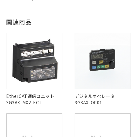
事前の承諾なく第三者に漏洩または開
準値以下であることを示します。
該第三者に通知します。また当社は、
EU RoHS
注意事項・凡例
示しないようお願いします。
部品在庫の切り替え状況などにより、予定
「10」：通常の使用状況下において有害物
UL認証
販売先および販売に係わる関係者が違
CSA認証
CEマーキング
マイパーツ機能（部品リスト作成サー
空
受注生産機種、また在庫状況の
月が前後することがあります。
質が外部に漏えいし、環境に深刻な影響を
法に輸出するおそれがある場合は、取
ログイン/会員登録
ビス）をご利用いただくには、I-Web
関連商品
白
情報を公開していない機種
Yes
及ぼさない年数を意味します。
Yes
Yes
り引きをいたしません。
メンバーズにご登録されている必要が
対応状況
対応予定月
※1
※2
「－」：未確認です。当社販売部門へお問
あります。
い合わせください。
お客様が当ウェブサイト上で当社にご
対応済み
※3 非含有証明書ダウンロード
ダウンロードデータをご利用いただく前に、以下を必ずお読
登録された部品リストについて、当社
LR型式承認
DNV型式承認
BV型式承認
KR型式承
みください。
および当社の共同利用者が、当社の製
（イギリス
（ノルウェー
（フランス
（韓国
下記の非含有証明書をダウンロードするこ
ソフトウェアの使用条件
品・サービスに関するお客様との取
船舶規格）
船舶規格）
船舶規格）
船舶規格
中国 RoHS
注意事項・凡例
とができます。
合意する
キャンセル
引・商談に必要な範囲で利用すること
No
No
No
No
をご了承ください。
EU RoHS指令（10物質）の非含有証明書
※当社の共同利用者とは、
"個人情報
中国 RoHS表
※1 ※2
51物質の非含有証明書（当社基準）
の共同利用に関して"
の「1.共同利
※本証明書は発行日時点で非含有を証明す
用者の範囲」に記載されている法人を
この製品の規格認証/適合状況ページへ
Pb
Hg
Cd
Cr(VI)
るもので、過去に遡って非含有を証明する
EtherCAT通信ユニット
デジタルオペレータ
指します。
その他の認証はこちらのページからご検索ください
ものではありません。
3G3AX-MX2-ECT
3G3AX-OP01
また、RoHS指令のフタル酸エステル類４
X
O
O
O
物質の対応では、対応完了までの期間は出
荷製品に未対応品が混在することから備考
欄に対応日を記載しておりました。
"対応済み"や非含有の記載がされた商品であっても、流通
既に当社にて対応品への在庫切替を完了