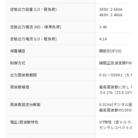
定格出力容量 (LD：軽負荷)
380V: 2.6kVA
480V: 3.4kVA
定格出力電流 (ND：標準負荷)
3.4A
定格出力電流 (LD：軽負荷)
4.1A
保護構造
開放形(IP20)
制御方式
線間正弦波変調PWM
出力周波数範囲
0.01～590Hz（た
周波数精度
最高周波数に対してデ
±0.2%（25±10℃）
周波数設定分解能
0.01Hz(デジタル設定)
最高周波数の1000分の
電圧/周波数特性
V/f特性（定トルク、
センサレスベクトル制