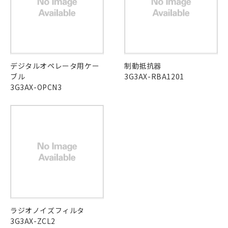
在庫等で未対応品が混在する可能性があります。
していることから、特段のことがない限
非含有品が必要な際は、弊社営業部門もしくは販売店へお
り、2022年1月12日より割愛しておりま
問い合わせください。
す。
この製品のRoHS/REACH対応状況ページへ
デジタルオペレータ用ケー
制動抵抗器
ブル
3G3AX-RBA1201
3G3AX-OPCN3
ラジオノイズフィルタ
3G3AX-ZCL2