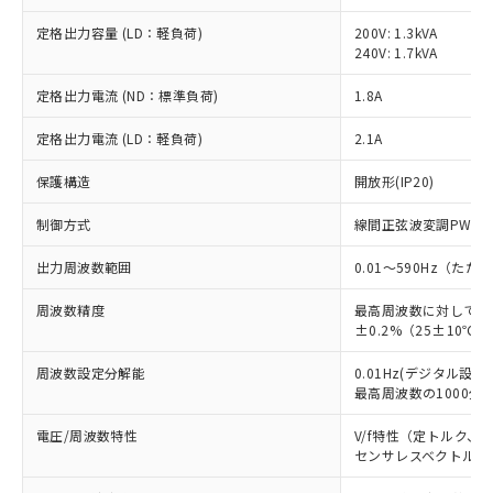
定格出力容量 (LD：軽負荷)
200V: 1.3kVA
240V: 1.7kVA
定格出力電流 (ND：標準負荷)
1.8A
定格出力電流 (LD：軽負荷)
2.1A
保護構造
開放形(IP20)
制御方式
線間正弦波変調PWM
出力周波数範囲
0.01～590Hz（た
周波数精度
最高周波数に対してデ
±0.2%（25±10℃）
周波数設定分解能
0.01Hz(デジタル設定)
最高周波数の1000分の
電圧/周波数特性
V/f特性（定トルク、
センサレスベクトル制