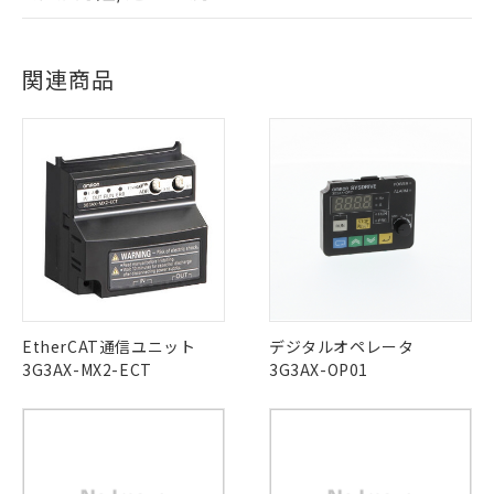
事前の承諾なく第三者に漏洩または開
準値以下であることを示します。
該第三者に通知します。また当社は、
EU RoHS
注意事項・凡例
示しないようお願いします。
部品在庫の切り替え状況などにより、予定
「10」：通常の使用状況下において有害物
UL認証
販売先および販売に係わる関係者が違
CSA認証
CEマーキング
マイパーツ機能（部品リスト作成サー
空
受注生産機種、また在庫状況の
月が前後することがあります。
質が外部に漏えいし、環境に深刻な影響を
法に輸出するおそれがある場合は、取
ログイン/会員登録
ビス）をご利用いただくには、I-Web
関連商品
白
情報を公開していない機種
Yes
及ぼさない年数を意味します。
Yes
Yes
り引きをいたしません。
メンバーズにご登録されている必要が
対応状況
対応予定月
※1
※2
「－」：未確認です。当社販売部門へお問
あります。
い合わせください。
お客様が当ウェブサイト上で当社にご
対応済み
※3 非含有証明書ダウンロード
ダウンロードデータをご利用いただく前に、以下を必ずお読
登録された部品リストについて、当社
LR型式承認
DNV型式承認
BV型式承認
KR型式承
みください。
および当社の共同利用者が、当社の製
（イギリス
（ノルウェー
（フランス
（韓国
下記の非含有証明書をダウンロードするこ
ソフトウェアの使用条件
品・サービスに関するお客様との取
船舶規格）
船舶規格）
船舶規格）
船舶規格
中国 RoHS
注意事項・凡例
とができます。
合意する
キャンセル
引・商談に必要な範囲で利用すること
No
No
No
No
をご了承ください。
EU RoHS指令（10物質）の非含有証明書
※当社の共同利用者とは、
"個人情報
中国 RoHS表
※1 ※2
51物質の非含有証明書（当社基準）
の共同利用に関して"
の「1.共同利
※本証明書は発行日時点で非含有を証明す
用者の範囲」に記載されている法人を
この製品の規格認証/適合状況ページへ
Pb
Hg
Cd
Cr(VI)
るもので、過去に遡って非含有を証明する
EtherCAT通信ユニット
デジタルオペレータ
指します。
その他の認証はこちらのページからご検索ください
ものではありません。
3G3AX-MX2-ECT
3G3AX-OP01
また、RoHS指令のフタル酸エステル類４
O
O
O
O
物質の対応では、対応完了までの期間は出
荷製品に未対応品が混在することから備考
欄に対応日を記載しておりました。
"対応済み"や非含有の記載がされた商品であっても、流通
既に当社にて対応品への在庫切替を完了