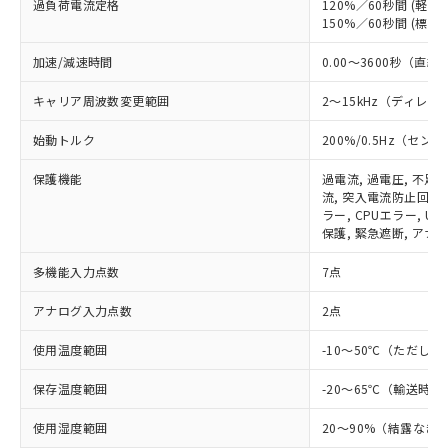
過負荷電流定格
120%／60秒間 (軽負荷
150%／60秒間 (標準負
加速/減速時間
0.00～3600秒（
キャリア周波数変更範囲
2～15kHz（ディレ
始動トルク
200%/0.5Hz（セ
保護機能
過電流, 過電圧, 不足
流, 突入電流防止回路,
※1 対応状況
ラー, CPUエラー, 
保護, 緊急遮断, アナ
対応済み：EU RoHS指令（10物質）の
多機能入力点数
7点
非含有に対応した製品が提供可能な商品で
す。
アナログ入力点数
2点
対応予定：EU RoHS指令（10物質）の非含
ご利用条件
有に対応した製品に切り替える予定のある
使用温度範囲
-10～50℃（ただし
商品です。
対応予定なし：EU RoHS指令（10物質）の
保存温度範囲
-20～65℃（輸送時）
以下の条件をお読みいただき、同意のうえ
非含有に非対応の商品で、対応品を出す予
ご利用ください。
定はありません。
使用湿度範囲
20～90%（結露なき
調査・確認中：EU RoHS指令（10物質）の