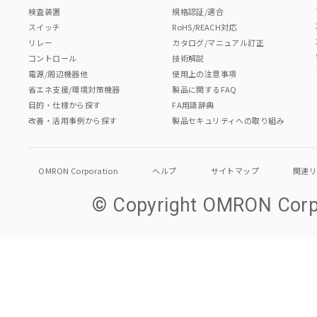
検査装置
規格認証/適合
スイッチ
RoHS/REACH対応
リレー
カタログ/マニュアル訂正
コントロール
技術解説
電源/周辺機器他
使用上の注意事項
省エネ支援/環境対策機器
製品に関するFAQ
目的・仕様から探す
FA用語辞典
改善・活用事例から探す
製品セキュリティへの取り組み
OMRON Corporation
ヘルプ
サイトマップ
関連
© Copyright OMRON Corpo