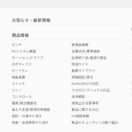
お知らせ・最新情報
商品情報
センサ
新商品情報
FAシステム機器
在庫状況/標準価格
モーション/ドライブ
生産終了品/推奨代替品
ロボティクス
特設サイト
セーフティ
動画ライブラリ
検査装置
規格認証/適合
スイッチ
RoHS/REACH対応
リレー
カタログ/マニュアル訂正
コントロール
技術解説
電源/周辺機器他
使用上の注意事項
省エネ支援/環境対策機器
製品に関するFAQ
目的・仕様から探す
FA用語辞典
改善・活用事例から探す
製品セキュリティへの取り組み