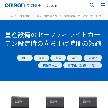
制御機器
Japan
ホーム
>
商品情報
>
改善・活用事例集
>
量産設備のセーフティライトカーテ
量産設備のセーフティライトカー
テン設定時の立ち上げ時間の短縮
加工
組立
搬送
溶接
安全化
稼働率向上
効率化（業務・作業）