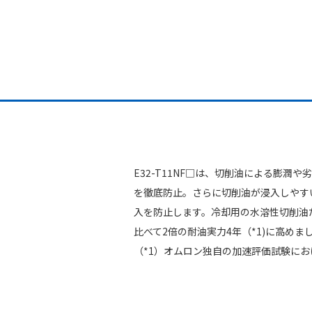
E32-T11NF□は、切削油による膨
を徹底防止。さらに切削油が浸入しやす
入を防止します。冷却用の水溶性切削油
比べて2倍の耐油実力4年（*1)に高め
（*1）オムロン独自の加速評価試験に