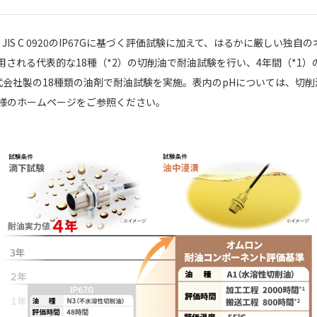
は、JIS C 0920のIP67Gに基づく評価試験に加えて、はるかに厳しい
される代表的な18種（*2）の切削油で耐油試験を行い、4年間（*1
式会社製の18種類の油剤で耐油試験を実施。表内のpHについては、切
様のホームページをご参照ください。