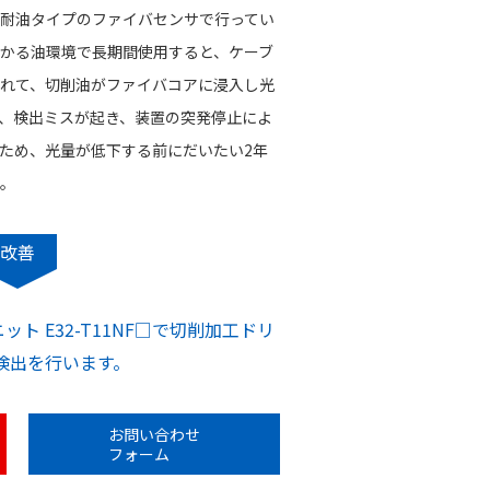
耐油タイプのファイバセンサで行ってい
かる油環境で長期間使用すると、ケーブ
れて、切削油がファイバコアに浸入し光
、検出ミスが起き、装置の突発停止によ
ため、光量が低下する前にだいたい2年
。
改善
ト E32-T11NF□で切削加工ドリ
検出を行います。
お問い合わせ
フォーム