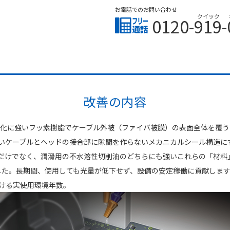
お電話でのお問い合わせ
クイック
0120-919-
改善の内容
潤や劣化に強いフッ素樹脂でケーブル外被（ファイバ被膜）の表面全体を覆
いケーブルとヘッドの接合部に隙間を作らないメカニカルシール構造に
だけでなく、潤滑用の不水溶性切削油のどちらにも強いこれらの「材料
ました。長期間、使用しても光量が低下せず、設備の安定稼働に貢献しま
おける実使用環境年数。