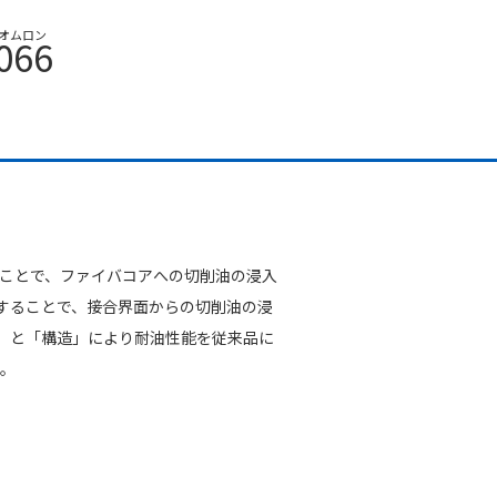
オムロン
066
うことで、ファイバコアへの切削油の浸入
することで、接合界面からの切削油の浸
」と「構造」により耐油性能を従来品に
す。