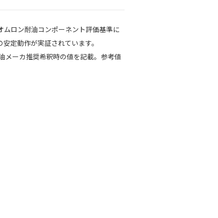
独自のオムロン耐油コンポーネント評価基準に
）の安定動作が実証されています。
削油メーカ推奨希釈時の値を記載。参考値