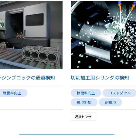
ンジンブロックの通過検知
切削加工用シリンダの検知
稼働率向上
稼働率向上
コストダウン
環境対応
耐環境
近接センサ