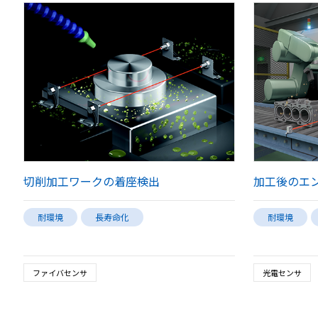
切削加工ワークの着座検出
加工後のエ
耐環境
長寿命化
耐環境
ファイバセンサ
光電センサ