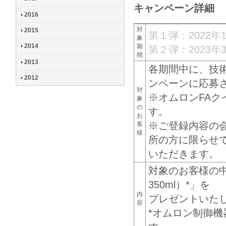
キャンペーン詳細
2016
対
2015
第１弾：2022年
象
2014
期
第２弾：2023年
間
2013
各期間中に、技
2012
ンペーンに応募
対
※オムロンFAク
象
の
す。
お
※ご登録内容の
客
様
所の方に限らせ
いただきます。
対象のお客様の中
350ml）*」を
内
プレゼントいた
容
*オムロン制御機