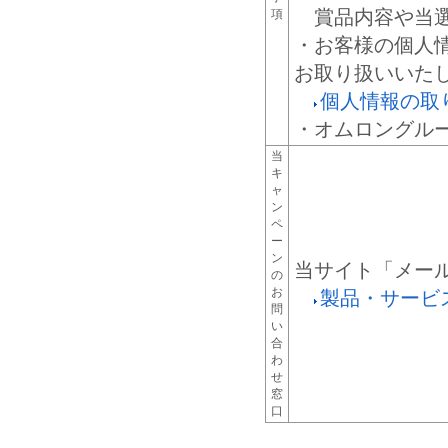
賞品内容や当選
項
・お客様の個人
お取り扱いいた
個人情報の取
・オムロングル
当
キ
ャ
ン
ペ
ー
ン
当サイト「メー
の
お
製品・サービ
問
い
合
わ
せ
窓
口