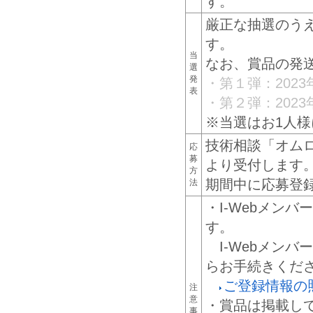
す。
厳正な抽選のう
す。
当
なお、賞品の発
選
発
・第１弾：202
表
・第２弾：202
※当選はお1人様
技術相談「オム
応
募
より受付します
方
期間中に応募登
法
・I-Webメン
す。
I-Webメン
らお手続きくだ
ご登録情報の
注
意
・賞品は掲載し
事