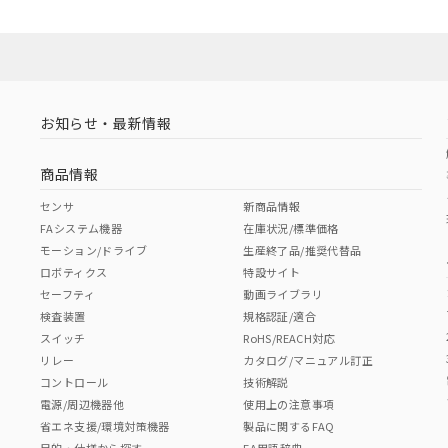
お知らせ・最新情報
商品情報
センサ
新商品情報
FAシステム機器
在庫状況/標準価格
モーション/ドライブ
生産終了品/推奨代替品
ロボティクス
特設サイト
セーフティ
動画ライブラリ
検査装置
規格認証/適合
スイッチ
RoHS/REACH対応
リレー
カタログ/マニュアル訂正
コントロール
技術解説
電源/周辺機器他
使用上の注意事項
省エネ支援/環境対策機器
製品に関するFAQ