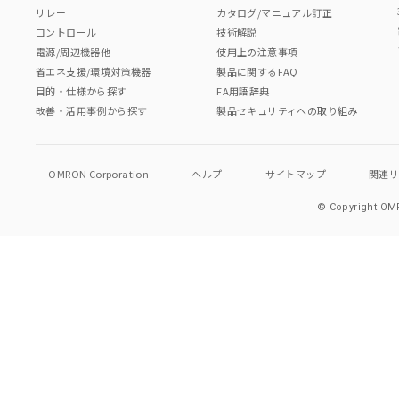
リレー
カタログ/マニュアル訂正
コントロール
技術解説
電源/周辺機器他
使用上の注意事項
省エネ支援/環境対策機器
製品に関するFAQ
目的・仕様から探す
FA用語辞典
改善・活用事例から探す
製品セキュリティへの取り組み
OMRON Corporation
ヘルプ
サイトマップ
関連
© Copyright OMR