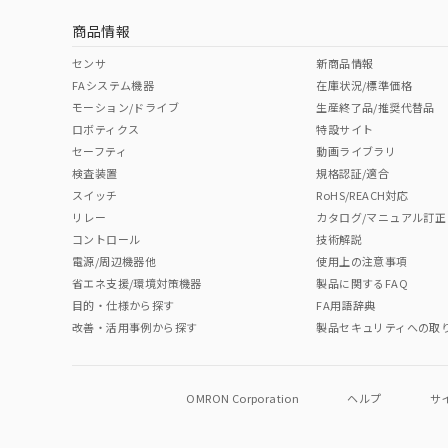
商品情報
センサ
新商品情報
FAシステム機器
在庫状況/標準価格
モーション/ドライブ
生産終了品/推奨代替品
ロボティクス
特設サイト
セーフティ
動画ライブラリ
検査装置
規格認証/適合
スイッチ
RoHS/REACH対応
リレー
カタログ/マニュアル訂正
コントロール
技術解説
電源/周辺機器他
使用上の注意事項
省エネ支援/環境対策機器
製品に関するFAQ
目的・仕様から探す
FA用語辞典
改善・活用事例から探す
製品セキュリティへの取
OMRON Corporation
ヘルプ
サ