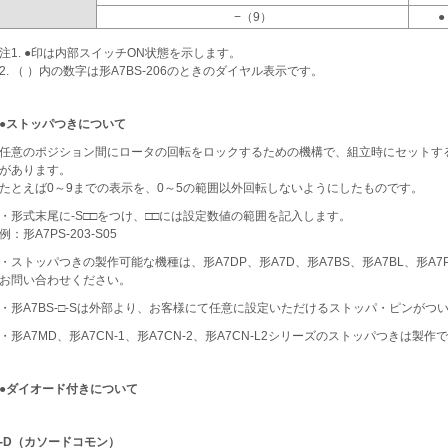
−（9）
●
注1. ●印は内部スイッチON状態を示します。
2. （ ）内の数字は形A7BS-206のときのダイヤル表示です。
●ストッパつきについて
任意のポジション間にロータの回転をロックするための機構で、組立時にセットす
があります。
たとえば0～9までの表示を、0～5の範囲以外回転しないようにしたものです。
・形式末尾に-S□□をつけ、□□には設定数値の範囲を記入します。
例：形A7PS-203-S05
・ストッパつきの製作可能な機種は、形A7DP、形A7D、形A7BS、形A7BL、形A
お問い合わせください。
・形A7BS-□-Sは外部より、お客様にて任意に設定いただけるストッパ・ピンがつ
・形A7MD、形A7CN-1、形A7CN-2、形A7CN-L2シリーズのストッパつきは製
●ダイオード付きについて
-D（カソードコモン）