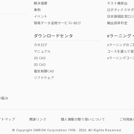
解決提案
テスト機貸出
事例
ロボティクスサ
イベント
日本語相談窓口
現場データ活用サービスi-BELT
輸出該非判定
ダウンロードセンタ
eラーニング
カタログ
eラーニングのご
マニュアル
コースを選んで受
2D CAD
eラーニングコー
3D CAD
電気制御CAD
ソフトウェア
り組み
イトマップ
関連リンク
個人情報の
取り扱いについて
ご利用条
© Copyright OMRON Corporation 1996 - 2026.
All Rights Reserved.