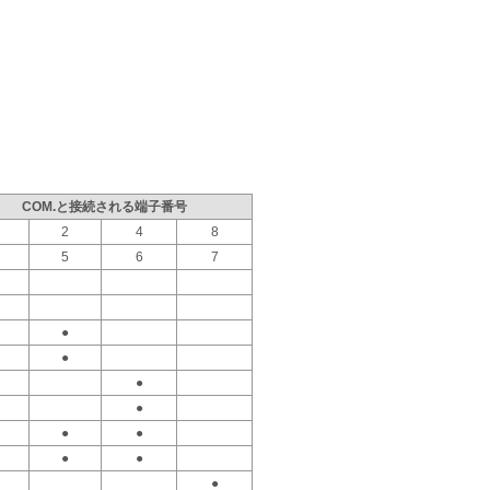
COM.と接続される端子番号
2
4
8
5
6
7
●
●
●
●
●
●
●
●
●