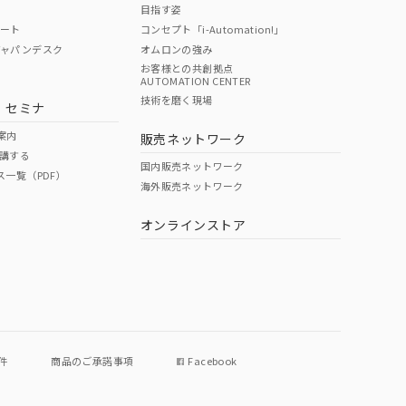
目指す姿
ポート
コンセプト「i-Automation!」
ジャパンデスク
オムロンの強み
お客様との共創拠点
AUTOMATION CENTER
技術を磨く現場
・セミナ
案内
販売ネットワーク
講する
国内販売ネットワーク
ス一覧（PDF）
海外販売ネットワーク
オンラインストア
件
商品のご承諾事項
Facebook