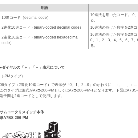
用語
10進法を用いたコード。 0、
10進コード（decimal code）
る。
2進化10進コード（binary-coded decimal code）
10進法の各けた数字を2進コ
16進法の各けた数字を2進
2進化16進コード（binary-coded hexadecimal
0、1、2、3、4、5、6、7
code）
る。
●ダイヤルの「＋」「－」表示について
（-PMタイプ）
06タイプ（2進化10進コード）で表示が「0、1、2…9」のかわりに「＋、－、＋
このタイプは形式がA7□-206-PMもしくはA7□-206-PM-1となります。下図はA7B
端子間を2進コードとして使用します。
サムロータリスイッチ本体
形A7BS-206-PM