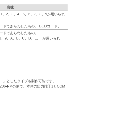
意味
1、2、3、4、5、6、7、8、9が用いられ
ードであらわしたもの。 BCDコード。
コードであらわしたもの。
、8、9、A、B、C、D、E、Fが用いられ
…－」としたタイプも製作可能です。
S-206-PMの例で、本体の出力端子1とCOM