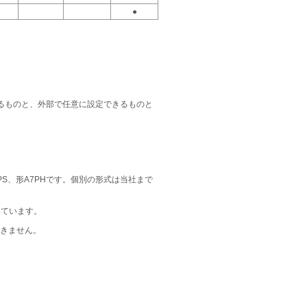
●
るものと、外部で任意に設定できるものと
7PS、形A7PHです。個別の形式は当社まで
いています。
作できません。