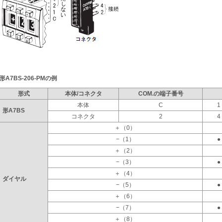
形A7BS-206-PMの例
形式
本体/コネクタ
COM.の端子番号
本体
C
1
形A7BS
コネクタ
2
4
＋（0）
−（1）
●
＋（2）
−（3）
●
＋（4）
ダイヤル
−（5）
●
＋（6）
−（7）
●
＋（8）