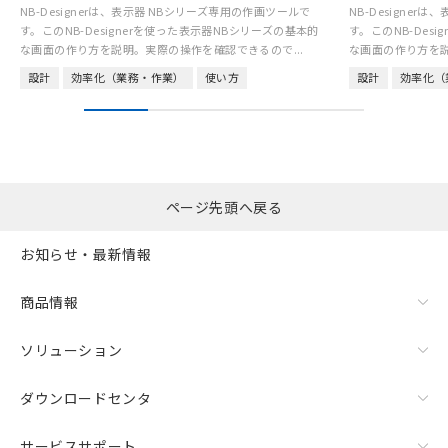
NB-Designerは、表示器 NBシリーズ専用の作画ツールで
NB-Designe
す。このNB-Designerを使った表示器NBシリーズの基本的
す。このNB-Des
な画面の作り方を説明。実際の操作を確認できるので...
な画面の作り方を説
設計
効率化（業務・作業）
使い方
設計
効率化（
ページ先頭へ戻る
お知らせ・最新情報
商品情報
ソリューション
ダウンロードセンタ
サービスサポート