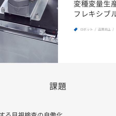
変種変量生
フレキシブ
ロボット
品質向上
課題
する目視検査の自働化