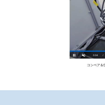
Current
0:05
/
Pause
Unmute
Time
コンベア＆