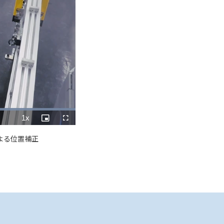
1x
Playback
Picture-
Fullscreen
Rate
in-
Picture
よる位置補正