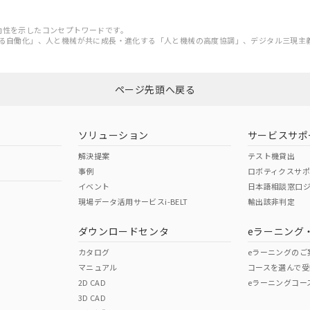
価値の方向性を示したコンセプトワードです。
る自働化」、人と機械が共に成長・進化する「人と機械の高度協調」、デジタル三現主
ページ先頭へ戻る
ソリューション
サービスサポ
解決提案
テスト機貸出
事例
ロボティクスサ
イベント
日本語相談窓口
現場データ活用サービスi-BELT
輸出該非判定
ダウンロードセンタ
eラーニング
カタログ
eラーニングのご
マニュアル
コースを選んで受
2D CAD
eラーニングコー
3D CAD