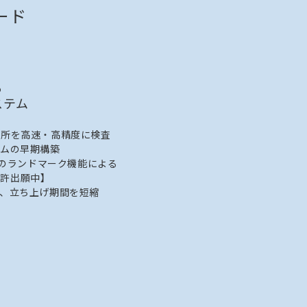
ード
る
ステム
個所を高速・高精度に検査
テムの早期構築
Hのランドマーク機能による
特許出願中】
、立ち上げ期間を短縮