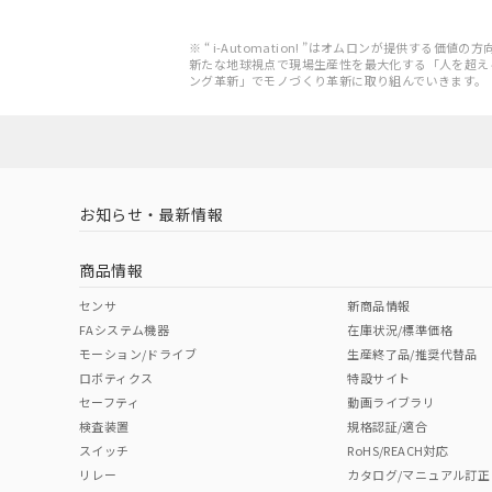
※ “ i-Automation! ”はオムロンが提供する
新たな地球視点で現場生産性を最大化する「人を超え
ング革新」でモノづくり革新に取り組んでいきます。
お知らせ・最新情報
商品情報
センサ
新商品情報
FAシステム機器
在庫状況/標準価格
モーション/ドライブ
生産終了品/推奨代替品
ロボティクス
特設サイト
セーフティ
動画ライブラリ
検査装置
規格認証/適合
スイッチ
RoHS/REACH対応
リレー
カタログ/マニュアル訂正