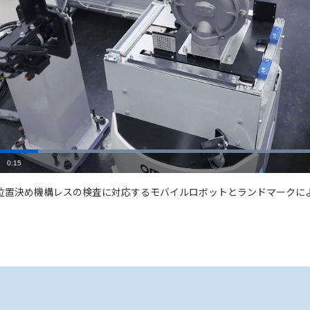
Loaded
:
100.00%
Duration
0:15
位置決め機構レスの検査に対応するモバイルロボットとランドマークに