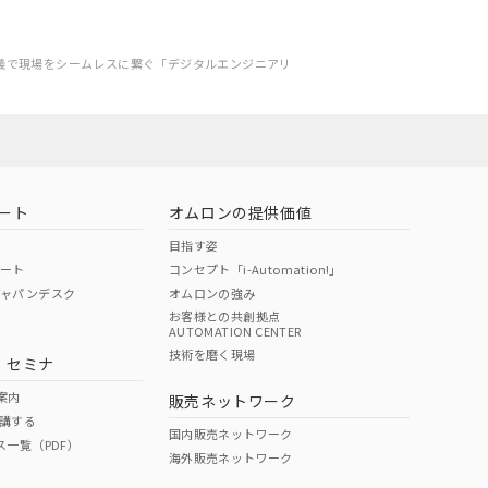
義で現場をシームレスに繋ぐ「デジタルエンジニアリ
ート
オムロンの提供価値
目指す姿
ポート
コンセプト「i-Automation!」
ジャパンデスク
オムロンの強み
お客様との共創拠点
AUTOMATION CENTER
技術を磨く現場
・セミナ
案内
販売ネットワーク
講する
国内販売ネットワーク
ス一覧（PDF）
海外販売ネットワーク