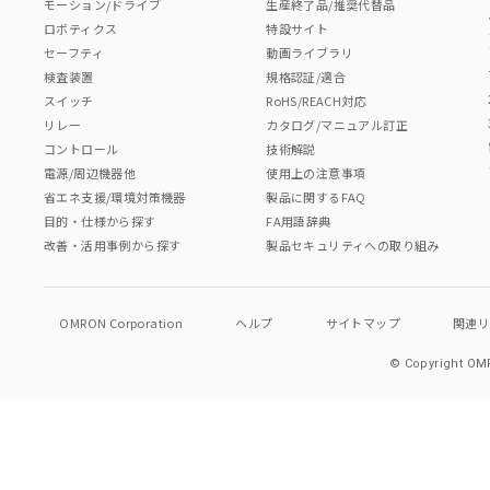
モーション/ドライブ
生産終了品/推奨代替品
ロボティクス
特設サイト
セーフティ
動画ライブラリ
検査装置
規格認証/適合
スイッチ
RoHS/REACH対応
リレー
カタログ/マニュアル訂正
コントロール
技術解説
電源/周辺機器他
使用上の注意事項
省エネ支援/環境対策機器
製品に関するFAQ
目的・仕様から探す
FA用語辞典
改善・活用事例から探す
製品セキュリティへの取り組み
OMRON Corporation
ヘルプ
サイトマップ
関連
© Copyright OMR