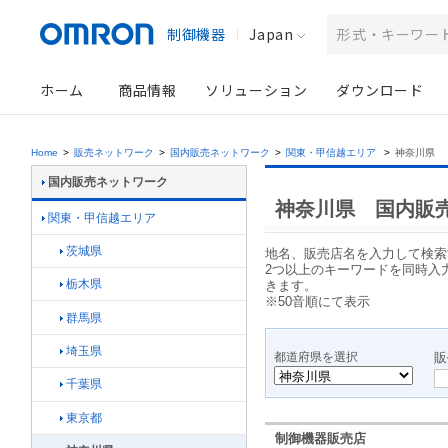
制御機器
Japan
ホーム
商品情報
ソリューション
ダウンロード
Home
>
販売ネットワーク
>
国内販売ネットワーク
>
関東・甲信越エリア
>
神奈川県
国内販売ネットワーク
神奈川県
国内販売
関東・甲信越エリア
茨城県
地名、販売店名を入力して検索
2つ以上のキーワードを同時入
栃木県
きます。
※50音順にて表示
群馬県
埼玉県
都道府県を選択
販
千葉県
東京都
制御機器販売店