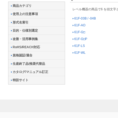
商品カテゴリ
レベル機器の商品で6 を頭文
使用上の注意事項
61F-03B / -04B
形式名索引
61F-AO
目的・仕様別選定
61F-G□
改善・活用事例集
61F-G□P
61F-LS
RoHS/REACH対応
61F-WL
規格認証/適合
生産終了品/推奨代替品
カタログ/マニュアル訂正
特設サイト