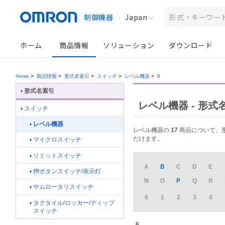
制御機器
Japan
ホーム
商品情報
ソリューション
ダウンロード
Home
>
商品情報
>
形式名索引
>
スイッチ
>
レベル機器
>
6
形式名索引
レベル機器 - 形式
スイッチ
レベル機器
レベル機器の
17
商品について、形式
だけます。
マイクロスイッチ
リミットスイッチ
A
B
C
D
E
押ボタンスイッチ/表示灯
N
O
P
Q
R
サムロータリスイッチ
0
1
2
3
4
タクタイル/ロッカー/ディップ
スイッチ
6