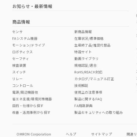
お知らせ・最新情報
商品情報
センサ
新商品情報
FAシステム機器
在庫状況/標準価格
モーション/ドライブ
生産終了品/推奨代替品
ロボティクス
特設サイト
セーフティ
動画ライブラリ
検査装置
規格認証/適合
スイッチ
RoHS/REACH対応
リレー
カタログ/マニュアル訂正
コントロール
技術解説
電源/周辺機器他
使用上の注意事項
省エネ支援/環境対策機器
製品に関するFAQ
目的・仕様から探す
FA用語辞典
改善・活用事例から探す
製品セキュリティへの取り組み
OMRON Corporation
ヘルプ
サイトマップ
関連