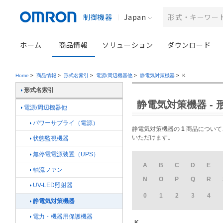
制御機器
Japan
ホーム
商品情報
ソリューション
ダウンロード
Home
>
商品情報
>
形式名索引
>
電源/周辺機器他
>
静電気対策機器
>
K
形式名索引
静電気対策機器 - 
電源/周辺機器他
パワーサプライ（電源）
静電気対策機器の
1
商品について、
いただけます。
状態監視機器
無停電電源装置（UPS）
A
B
C
D
E
軸流ファン
N
O
P
Q
R
UV-LED照射器
0
1
2
3
4
静電気対策機器
電力・機器用保護機器
K