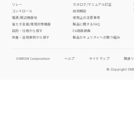
リレー
カタログ/マニュアル訂正
コントロール
技術解説
電源/周辺機器他
使用上の注意事項
省エネ支援/環境対策機器
製品に関するFAQ
目的・仕様から探す
FA用語辞典
改善・活用事例から探す
製品セキュリティへの取り組み
OMRON Corporation
ヘルプ
サイトマップ
関連
© Copyright OMR