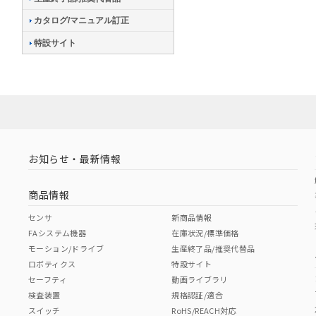
カタログ/マニュアル訂正
特設サイト
お知らせ・最新情報
商品情報
センサ
新商品情報
FAシステム機器
在庫状況/標準価格
モーション/ドライブ
生産終了品/推奨代替品
ロボティクス
特設サイト
セーフティ
動画ライブラリ
検査装置
規格認証/適合
スイッチ
RoHS/REACH対応