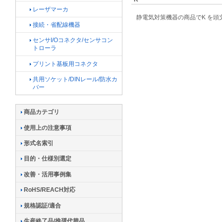
レーザマーカ
静電気対策機器の商品でK を
接続・省配線機器
センサI/Oコネクタ/センサコン
トローラ
プリント基板用コネクタ
共用ソケット/DINレール/防水カ
バー
商品カテゴリ
使用上の注意事項
形式名索引
目的・仕様別選定
改善・活用事例集
RoHS/REACH対応
規格認証/適合
生産終了品/推奨代替品