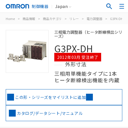
制御機器
Japan
Home
>
商品情報
>
商品カテゴリ
>
リレー
>
電力調整器
>
G3PX-DH
三相電力調整器（ヒータ断線検出シリ
ーズ）
G3PX-DH
2012年03月 受注終了
外形寸法
三相用単機能タイプに1本
ヒータ断線検出機能を内蔵
この形・シリーズをマイリストに追加
カタログ/データシート/マニュアル