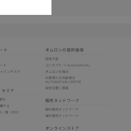
リセット
ート
オムロンの提供価値
目指す姿
ポート
コンセプト「i-Automation!」
ジャパンデスク
オムロンの強み
お客様との共創拠点
AUTOMATION CENTER
技術を磨く現場
・セミナ
案内
販売ネットワーク
講する
国内販売ネットワーク
ス一覧（PDF）
海外販売ネットワーク
オンラインストア