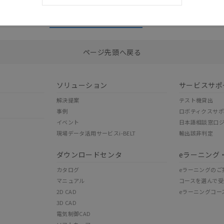
外形寸法
ダウンロード資料一覧
選択したファイルを一括ダウンロード
0
選択可能容量：
0.0
MB /
100
MB
ページ先頭へ戻る
ソリューション
サービスサポ
解決提案
テスト機貸出
事例
ロボティクスサ
イベント
日本語相談窓口
現場データ活用サービスi-BELT
輸出該非判定
ダウンロードセンタ
eラーニング
カタログ
eラーニングのご
マニュアル
コースを選んで受
2D CAD
eラーニングコー
3D CAD
電気制御CAD