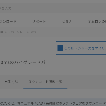
ウンロード
サポート
セミナ
オムロンの
蔵用
>
パワーリレー
>
G7X
この形・シリーズをマイリ
=40msのハイグレードパ
外形寸法
ダウンロード資料一覧
いただくと、マニュアル / CAD / 会員限定のソフトウェアをダウンロー