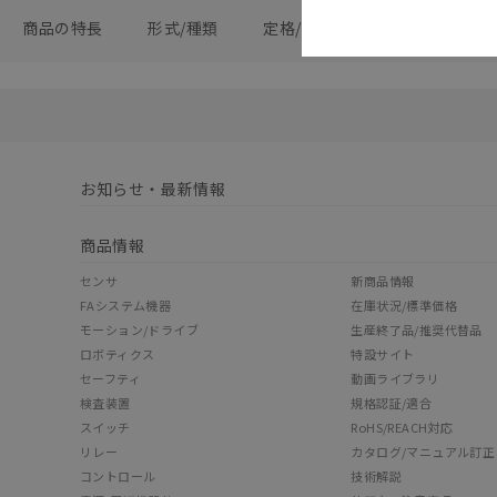
商品の特長
形式/種類
定格/性能
形式仕様一覧
お知らせ・最新情報
商品情報
センサ
新商品情報
FAシステム機器
在庫状況/標準価格
モーション/ドライブ
生産終了品/推奨代替品
ロボティクス
特設サイト
セーフティ
動画ライブラリ
検査装置
規格認証/適合
スイッチ
RoHS/REACH対応
リレー
カタログ/マニュアル訂正
コントロール
技術解説