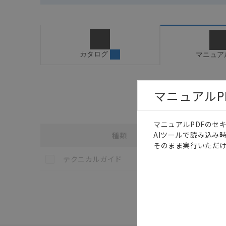
カタログ
マニュア
マニュアルP
マニュアルPDFのセ
AIツールで読み込み
種類
選択
そのまま実行いただけ
各種マニュアル・テクニカルガイド・取扱説明書のダウン
この資料を選択
リレーの不
テクニカルガイド