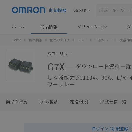
制御機器
Japan
ホーム
商品情報
ソリューション
ダ
Home
>
商品情報
>
商品カテゴリ
>
リレー
>
一般リレー
>
機器内
パワーリレー
G7X
ダウンロード資料一覧
しゃ断能力DC110V、30A、L/R
ワーリレー
商品の特長
形式/種類
定格/性能
形式仕様一覧
ログイン / 新規登録