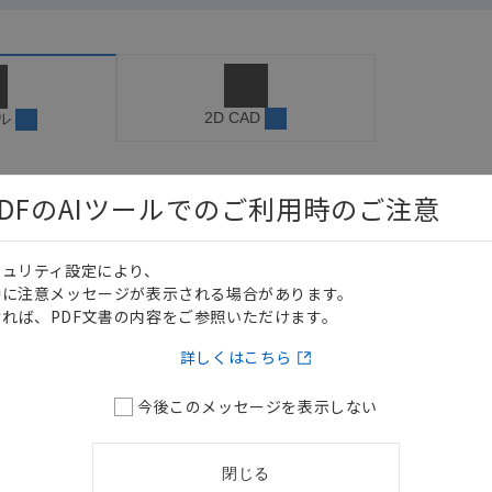
2D CAD
ル
DFのAIツールでのご利用時のご注意
日本語
English
キュリティ設定により、
時に注意メッセージが表示される場合があります。
名称 / カタログ番号
れば、PDF文書の内容をご参照いただけます。
ロード資料一覧
具合 原因と対策 The解決 [一般リレー編] テクニカルガイド
詳しくはこちら
今後このメッセージを表示しない
閉じる