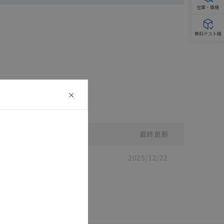
在庫・価格
無料テスト機
最終更新
2025/12/22
/
SGFR-330H
[7.1MB]