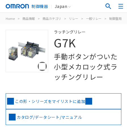
制御機器
Japan
Home
>
商品情報
>
商品カテゴリ
>
リレー
>
一般リレー
>
制御盤用
>
ラッチングリレー
G7K
手動ボタンがついた
小型メカロック式ラ
ッチングリレー
この形・シリーズをマイリストに追加
カタログ/データシート/マニュアル